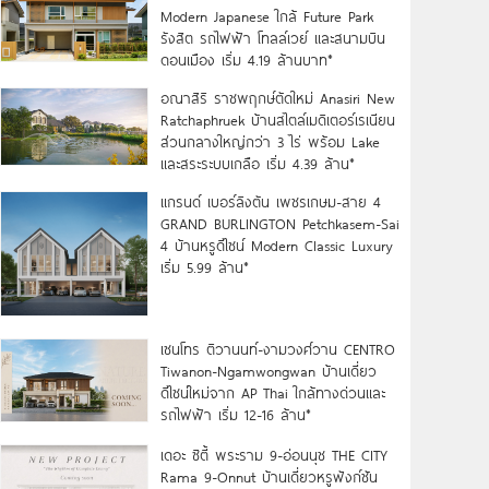
Modern Japanese ใกล้ Future Park
รังสิต รถไฟฟ้า โทลล์เวย์ และสนามบิน
ดอนเมือง เริ่ม 4.19 ล้านบาท*
อณาสิริ ราชพฤกษ์ตัดใหม่ Anasiri New
Ratchaphruek บ้านสไตล์เมดิเตอร์เรเนียน
ส่วนกลางใหญ่กว่า 3 ไร่ พร้อม Lake
และสระระบบเกลือ เริ่ม 4.39 ล้าน*
แกรนด์ เบอร์ลิงตัน เพชรเกษม-สาย 4
GRAND BURLINGTON Petchkasem-Sai
4 บ้านหรูดีไซน์ Modern Classic Luxury
เริ่ม 5.99 ล้าน*
เซนโทร ติวานนท์-งามวงศ์วาน CENTRO
Tiwanon-Ngamwongwan บ้านเดี่ยว
ดีไซน์ใหม่จาก AP Thai ใกล้ทางด่วนและ
รถไฟฟ้า เริ่ม 12-16 ล้าน*
เดอะ ซิตี้ พระราม 9-อ่อนนุช THE CITY
Rama 9-Onnut บ้านเดี่ยวหรูฟังก์ชัน