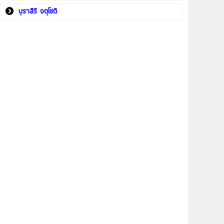
บุราสิริ จตุโชติ