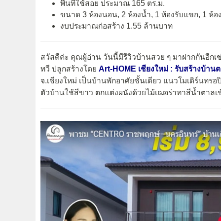
พื้นที่ใช้สอย ประมาณ 165 ตร.ม.
ขนาด 3 ห้องนอน, 2 ห้องน้ำ, 1 ห้องรับแขก, 1 ห้อ
งบประมาณก่อสร้าง 1.55 ล้านบาท
สวัสดีค่ะ คุณผู้อ่าน วันนี้มีรีวิวบ้านสวย ๆ มาฝากกันอีก
ทวี ปลูกสร้างโดย
Art-HOME เชียงใหม่ : รับสร้างบ้
จ.เชียงใหม่ เป็นบ้านพักอาศัยชั้นเดียว แนวโมเดิร์นทรอ
ตัวบ้านใช้สีขาว ตกแต่งผนังด้วยไม้เฌอร่าทาสีน้ำตาลเข