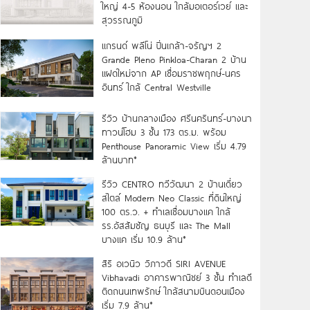
ใหญ่ 4-5 ห้องนอน ใกล้มอเตอร์เวย์ และ
สุวรรณภูมิ
แกรนด์ พลีโน่ ปิ่นเกล้า-จรัญฯ 2
Grande Pleno Pinkloa-Charan 2 บ้าน
แฝดใหม่จาก AP เชื่อมราชพฤกษ์-นคร
อินทร์ ใกล้ Central Westville
รีวิว บ้านกลางเมือง ศรีนครินทร์-บางนา
ทาวน์โฮม 3 ชั้น 173 ตร.ม. พร้อม
Penthouse Panoramic View เริ่ม 4.79
ล้านบาท*
รีวิว CENTRO ทวีวัฒนา 2 บ้านเดี่ยว
สไตล์ Modern Neo Classic ที่ดินใหญ่
100 ตร.ว. + ทำเลเชื่อมบางแค ใกล้
รร.อัสสัมชัญ ธนบุรี และ The Mall
บางแค เริ่ม 10.9 ล้าน*
สิริ อเวนิว วิภาวดี SIRI AVENUE
Vibhavadi อาคารพาณิชย์ 3 ชั้น ทำเลดี
ติดถนนเทพรักษ์ ใกล้สนามบินดอนเมือง
เริ่ม 7.9 ล้าน*