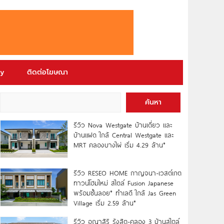
ry
ติดต่อโฆษณา
ค้นหา
รีวิว Nova Westgate บ้านเดี่ยว และ
บ้านแฝด ใกล้ Central Westgate และ
MRT คลองบางไผ่ เริ่ม 4.29 ล้าน*
รีวิว RESEO HOME กาญจนา-เวสต์เกต
ทาวน์โฮมใหม่ สไตล์ Fusion Japanese
พร้อมชั้นลอย* ทำเลดี ใกล้ Jas Green
Village เริ่ม 2.59 ล้าน*
รีวิว อณาสิริ รังสิต-คลอง 3 บ้านสไตล์