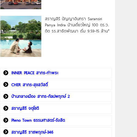
สราญสิริ ปัญญาอินทรา Saransiri
Panya Indra บ้านเดี่ยวใหญ่ 100 ตร.ว.
ดิด รร.สาธิตพัฒนา เริ่ม 9.59-15 ล้าน*
INNER PEACE สาทร-ท่าพระ
CHER สาทร-สุขสวัสดิ์
บ้านกลางเมือง สาทร-กัลปพฤกษ์ 2
สราญสิริ จตุโชติ
Pleno Town ธรรมศาสตร์-รังสิต
สราญสิริ ราชพฤกษ์-346