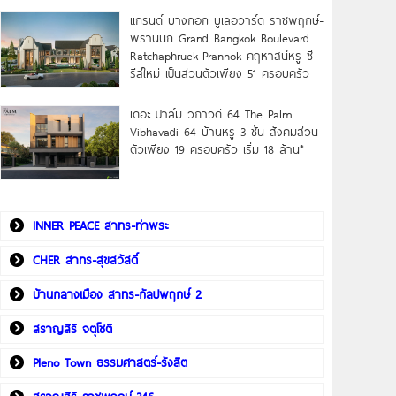
แกรนด์ บางกอก บูเลอวาร์ด ราชพฤกษ์-
พรานนก Grand Bangkok Boulevard
Ratchaphruek-Prannok คฤหาสน์หรู ซี
รีส์ใหม่ เป็นส่วนตัวเพียง 51 ครอบครัว
เดอะ ปาล์ม วิภาวดี 64 The Palm
Vibhavadi 64 บ้านหรู 3 ชั้น สังคมส่วน
ตัวเพียง 19 ครอบครัว เริ่ม 18 ล้าน*
INNER PEACE สาทร-ท่าพระ
CHER สาทร-สุขสวัสดิ์
บ้านกลางเมือง สาทร-กัลปพฤกษ์ 2
สราญสิริ จตุโชติ
Pleno Town ธรรมศาสตร์-รังสิต