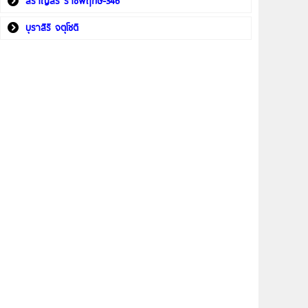
สราญสิริ ราชพฤกษ์-346
บุราสิริ จตุโชติ