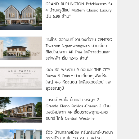
GRAND BURLINGTON Petchkasem-Sai
4 บ้านหรูดีไซน์ Modern Classic Luxury
เริ่ม 5.99 ล้าน*
เซนโทร ติวานนท์-งามวงศ์วาน CENTRO
Tiwanon-Ngamwongwan บ้านเดี่ยว
ดีไซน์ใหม่จาก AP Thai ใกล้ทางด่วนและ
รถไฟฟ้า เริ่ม 12-16 ล้าน*
เดอะ ซิตี้ พระราม 9-อ่อนนุช THE CITY
Rama 9-Onnut บ้านเดี่ยวหรูฟังก์ชัน
ใหญ่ 4-5 ห้องนอน ใกล้มอเตอร์เวย์ และ
สุวรรณภูมิ
แกรนด์ พลีโน่ ปิ่นเกล้า-จรัญฯ 2
Grande Pleno Pinkloa-Charan 2 บ้าน
แฝดใหม่จาก AP เชื่อมราชพฤกษ์-นคร
อินทร์ ใกล้ Central Westville
รีวิว บ้านกลางเมือง ศรีนครินทร์-บางนา
ทาวน์โฮม 3 ชั้น 173 ตร.ม. พร้อม