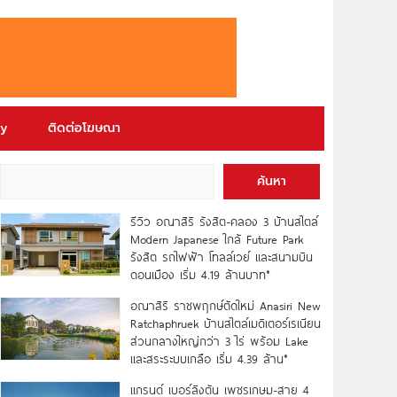
ry
ติดต่อโฆษณา
ค้นหา
รีวิว อณาสิริ รังสิต-คลอง 3 บ้านสไตล์
Modern Japanese ใกล้ Future Park
รังสิต รถไฟฟ้า โทลล์เวย์ และสนามบิน
ดอนเมือง เริ่ม 4.19 ล้านบาท*
อณาสิริ ราชพฤกษ์ตัดใหม่ Anasiri New
Ratchaphruek บ้านสไตล์เมดิเตอร์เรเนียน
ส่วนกลางใหญ่กว่า 3 ไร่ พร้อม Lake
และสระระบบเกลือ เริ่ม 4.39 ล้าน*
แกรนด์ เบอร์ลิงตัน เพชรเกษม-สาย 4