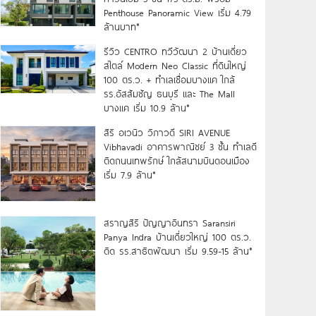
Penthouse Panoramic View เริ่ม 4.79
ล้านบาท*
รีวิว CENTRO ทวีวัฒนา 2 บ้านเดี่ยว
สไตล์ Modern Neo Classic ที่ดินใหญ่
100 ตร.ว. + ทำเลเชื่อมบางแค ใกล้
รร.อัสสัมชัญ ธนบุรี และ The Mall
บางแค เริ่ม 10.9 ล้าน*
สิริ อเวนิว วิภาวดี SIRI AVENUE
Vibhavadi อาคารพาณิชย์ 3 ชั้น ทำเลดี
ติดถนนเทพรักษ์ ใกล้สนามบินดอนเมือง
เริ่ม 7.9 ล้าน*
สราญสิริ ปัญญาอินทรา Saransiri
Panya Indra บ้านเดี่ยวใหญ่ 100 ตร.ว.
ดิด รร.สาธิตพัฒนา เริ่ม 9.59-15 ล้าน*