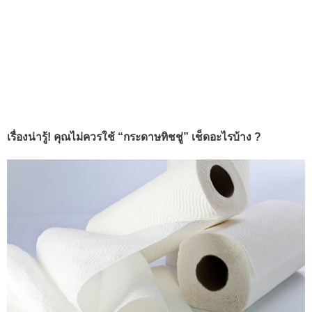
เรื่องน่ารู้! คุณไม่ควรใช้ “กระดาษทิชชู่” เช็ดอะไรบ้าง ?