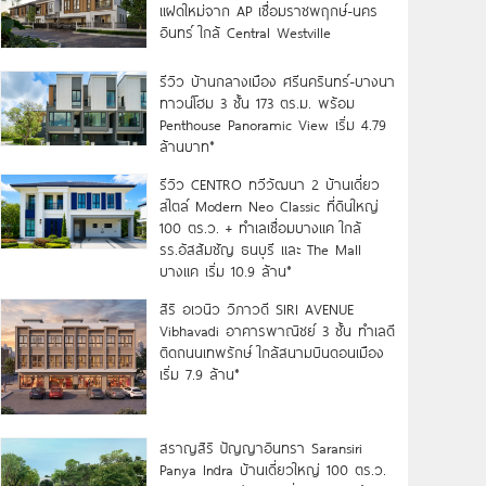
แฝดใหม่จาก AP เชื่อมราชพฤกษ์-นคร
อินทร์ ใกล้ Central Westville
รีวิว บ้านกลางเมือง ศรีนครินทร์-บางนา
ทาวน์โฮม 3 ชั้น 173 ตร.ม. พร้อม
Penthouse Panoramic View เริ่ม 4.79
ล้านบาท*
รีวิว CENTRO ทวีวัฒนา 2 บ้านเดี่ยว
สไตล์ Modern Neo Classic ที่ดินใหญ่
100 ตร.ว. + ทำเลเชื่อมบางแค ใกล้
รร.อัสสัมชัญ ธนบุรี และ The Mall
บางแค เริ่ม 10.9 ล้าน*
สิริ อเวนิว วิภาวดี SIRI AVENUE
Vibhavadi อาคารพาณิชย์ 3 ชั้น ทำเลดี
ติดถนนเทพรักษ์ ใกล้สนามบินดอนเมือง
เริ่ม 7.9 ล้าน*
สราญสิริ ปัญญาอินทรา Saransiri
Panya Indra บ้านเดี่ยวใหญ่ 100 ตร.ว.