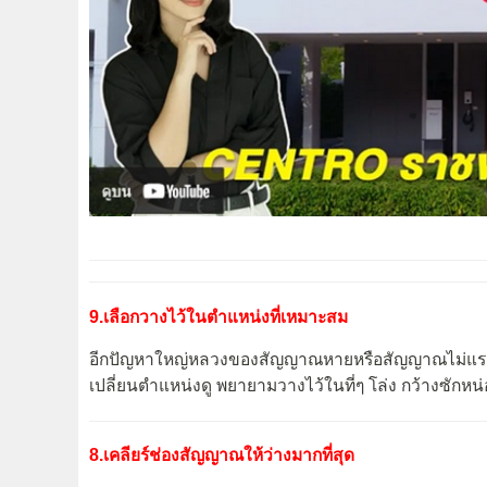
9.เลือกวางไว้ในตำแหน่งที่เหมาะสม
อีกปัญหาใหญ่หลวงของสัญญาณหายหรือสัญญาณไม่แรง ก็ค
เปลี่ยนตำแหน่งดู พยายามวางไว้ในที่ๆ โล่ง กว้างซักห
8.เคลียร์ช่องสัญญาณให้ว่างมากที่สุด