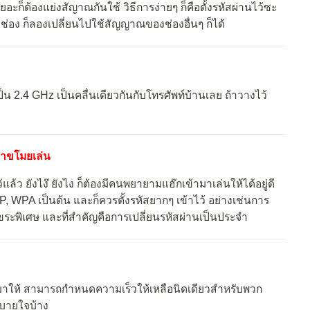
อะก็ต้องแย่งสัญาณกันใช้ วิธีการง่ายๆ ก็คือตั้งรหัสผ่านไว้ซะ
ช่อง ก็ลองเปลี่ยนไปใช้สัญญาณของช่องอื่นๆ ก็ได้
็น 2.4 GHz เป็นคลื่นเดียวกันกับโทรศัพท์บ้านเลย ถ้าวางไว้
มาขโมยเล่น
้แล้ว ยังไง๊ ยังไง ก็ต้องมีคนพยายามแฮ๊กเข้ามาเล่นให้ได้อยู่ดี
P, WPA เป็นต้น และก็ควรตั้งรหัสยากๆ เข้าไว้ อย่างเช่นการ
กขระพิเศษ และที่สำคัญคือการเปลี่ยนรหัสผ่านเป็นประจำ
มาให้ สามารถกำหนดความเร็วให้เหลือนิดเดียวสำหรับพวก
สบายใจบ้าง