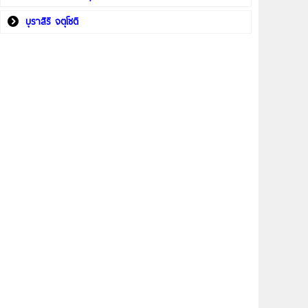
บุราสิริ จตุโชติ