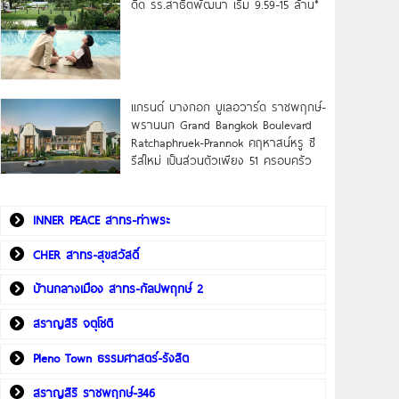
ดิด รร.สาธิตพัฒนา เริ่ม 9.59-15 ล้าน*
แกรนด์ บางกอก บูเลอวาร์ด ราชพฤกษ์-
พรานนก Grand Bangkok Boulevard
Ratchaphruek-Prannok คฤหาสน์หรู ซี
รีส์ใหม่ เป็นส่วนตัวเพียง 51 ครอบครัว
INNER PEACE สาทร-ท่าพระ
CHER สาทร-สุขสวัสดิ์
บ้านกลางเมือง สาทร-กัลปพฤกษ์ 2
สราญสิริ จตุโชติ
Pleno Town ธรรมศาสตร์-รังสิต
สราญสิริ ราชพฤกษ์-346