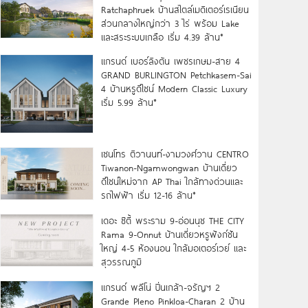
Ratchaphruek บ้านสไตล์เมดิเตอร์เรเนียน
ส่วนกลางใหญ่กว่า 3 ไร่ พร้อม Lake
และสระระบบเกลือ เริ่ม 4.39 ล้าน*
แกรนด์ เบอร์ลิงตัน เพชรเกษม-สาย 4
GRAND BURLINGTON Petchkasem-Sai
4 บ้านหรูดีไซน์ Modern Classic Luxury
เริ่ม 5.99 ล้าน*
เซนโทร ติวานนท์-งามวงศ์วาน CENTRO
Tiwanon-Ngamwongwan บ้านเดี่ยว
ดีไซน์ใหม่จาก AP Thai ใกล้ทางด่วนและ
รถไฟฟ้า เริ่ม 12-16 ล้าน*
เดอะ ซิตี้ พระราม 9-อ่อนนุช THE CITY
Rama 9-Onnut บ้านเดี่ยวหรูฟังก์ชัน
ใหญ่ 4-5 ห้องนอน ใกล้มอเตอร์เวย์ และ
สุวรรณภูมิ
แกรนด์ พลีโน่ ปิ่นเกล้า-จรัญฯ 2
Grande Pleno Pinkloa-Charan 2 บ้าน