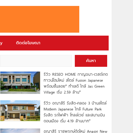
ry
ติดต่อโฆษณา
ค้นหา
รีวิว RESEO HOME กาญจนา-เวสต์เกต
ทาวน์โฮมใหม่ สไตล์ Fusion Japanese
พร้อมชั้นลอย* ทำเลดี ใกล้ Jas Green
Village เริ่ม 2.59 ล้าน*
รีวิว อณาสิริ รังสิต-คลอง 3 บ้านสไตล์
Modern Japanese ใกล้ Future Park
รังสิต รถไฟฟ้า โทลล์เวย์ และสนามบิน
ดอนเมือง เริ่ม 4.19 ล้านบาท*
อณาสิริ ราชพฤกษ์ตัดใหม่ Anasiri New