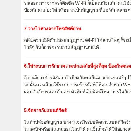
รถเยอะ การจราจรก็ติดขัด Wi-Fi ก็เป็นเหมือนกัน คนใช้เย
ป้องกันคนแย่งใช้ หรือหากเป็นสัญญาณที่แชร์กันหลายๆ 
7.วางไว้ห่างจากโทรศัพท์บ้าน
คลื่นความถี่ที่ตัวปล่อยสัญญาณ Wi-Fi ใช้ส่วนใหญ่ก็จะเป
ใกล้ๆ กันก็อาจจะรบกวนสัญญาณกันได้
6.ใช้ระบบการรักษาความปลอดภัยที่สูงที่สุด ป้องกันคน
ถึงจะมีการตั้งรหัสผ่านไว้ป้องกันคนอื่นมาแย่งเล่นฟรีๆ ไว
ฉะนั้นควรเลือกใช้ระบบการเข้ารหัสที่ดีที่สุด จำพวก WE
ผสมตัวอักษรและตัวเลข ตัวพิมพ์เล็กพิมพ์ใหญ่ การใส่อั
5.จัดการกับแบนด์วิดธ์
ในตัวปล่อยสัญญาณบางรุ่นจะมีระบบจัดการแบนด์วิดธ์
โหลดบิทหรือเล่นเกมออนไลน์ได้ คนอื่นก็จะได้ใช้อย่าง