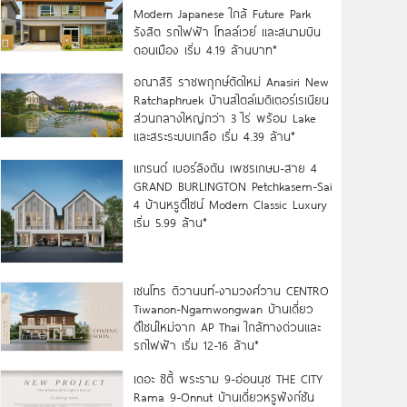
Modern Japanese ใกล้ Future Park
รังสิต รถไฟฟ้า โทลล์เวย์ และสนามบิน
ดอนเมือง เริ่ม 4.19 ล้านบาท*
อณาสิริ ราชพฤกษ์ตัดใหม่ Anasiri New
Ratchaphruek บ้านสไตล์เมดิเตอร์เรเนียน
ส่วนกลางใหญ่กว่า 3 ไร่ พร้อม Lake
และสระระบบเกลือ เริ่ม 4.39 ล้าน*
แกรนด์ เบอร์ลิงตัน เพชรเกษม-สาย 4
GRAND BURLINGTON Petchkasem-Sai
4 บ้านหรูดีไซน์ Modern Classic Luxury
เริ่ม 5.99 ล้าน*
เซนโทร ติวานนท์-งามวงศ์วาน CENTRO
Tiwanon-Ngamwongwan บ้านเดี่ยว
ดีไซน์ใหม่จาก AP Thai ใกล้ทางด่วนและ
รถไฟฟ้า เริ่ม 12-16 ล้าน*
เดอะ ซิตี้ พระราม 9-อ่อนนุช THE CITY
Rama 9-Onnut บ้านเดี่ยวหรูฟังก์ชัน