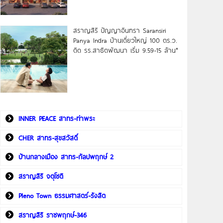
สราญสิริ ปัญญาอินทรา Saransiri
Panya Indra บ้านเดี่ยวใหญ่ 100 ตร.ว.
ดิด รร.สาธิตพัฒนา เริ่ม 9.59-15 ล้าน*
INNER PEACE สาทร-ท่าพระ
CHER สาทร-สุขสวัสดิ์
บ้านกลางเมือง สาทร-กัลปพฤกษ์ 2
สราญสิริ จตุโชติ
Pleno Town ธรรมศาสตร์-รังสิต
สราญสิริ ราชพฤกษ์-346