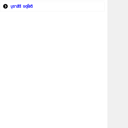
บุราสิริ จตุโชติ