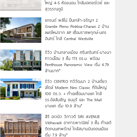
ใหญ่ 4-5 ห้องนอน ใกล้มอเตอร์เวย์ และ
สุวรรณภูมิ
แกรนด์ พลีโน่ ปิ่นเกล้า-จรัญฯ 2
Grande Pleno Pinkloa-Charan 2 บ้าน
แฝดใหม่จาก AP เชื่อมราชพฤกษ์-นคร
อินทร์ ใกล้ Central Westville
รีวิว บ้านกลางเมือง ศรีนครินทร์-บางนา
ทาวน์โฮม 3 ชั้น 173 ตร.ม. พร้อม
Penthouse Panoramic View เริ่ม 4.79
ล้านบาท*
รีวิว CENTRO ทวีวัฒนา 2 บ้านเดี่ยว
สไตล์ Modern Neo Classic ที่ดินใหญ่
100 ตร.ว. + ทำเลเชื่อมบางแค ใกล้
รร.อัสสัมชัญ ธนบุรี และ The Mall
บางแค เริ่ม 10.9 ล้าน*
สิริ อเวนิว วิภาวดี SIRI AVENUE
Vibhavadi อาคารพาณิชย์ 3 ชั้น ทำเลดี
ติดถนนเทพรักษ์ ใกล้สนามบินดอนเมือง
เริ่ม 7.9 ล้าน*