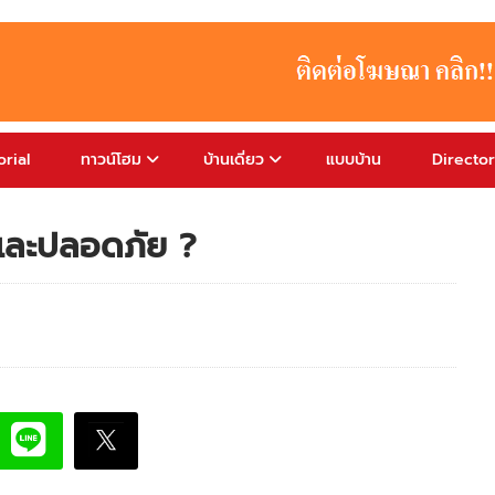
rial
ทาวน์โฮม
บ้านเดี่ยว
แบบบ้าน
Directo
งและปลอดภัย ?