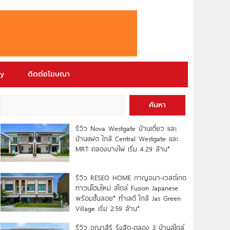
ry
ติดต่อโฆษณา
ค้นหา
รีวิว Nova Westgate บ้านเดี่ยว และ
บ้านแฝด ใกล้ Central Westgate และ
MRT คลองบางไผ่ เริ่ม 4.29 ล้าน*
รีวิว RESEO HOME กาญจนา-เวสต์เกต
ทาวน์โฮมใหม่ สไตล์ Fusion Japanese
พร้อมชั้นลอย* ทำเลดี ใกล้ Jas Green
Village เริ่ม 2.59 ล้าน*
รีวิว อณาสิริ รังสิต-คลอง 3 บ้านสไตล์