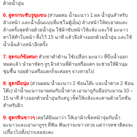
ด้วยน้ำอุ่น
6. สูตรกระชับรูขุมขน
(ส่วนผสม น้ำมะนาว 1 ผล น้ำอุ่นสำหรับ
ล้างหน้า และน้ำเย็นแบบที่แช่ในตู้เย็น) ล้างหน้าให้สะอาดและ
ล้างครั้งสุดท้ายด้วยน้ำอุ่น ใช้ผ้าซับหน้าให้แห้ง และใช้ มะนาว
ทาให้ทั่วใบหน้า ทิ้งไว้ 15 นาที แล้วจึงล้างออกด้วยน้ำอุ่น และใช้
น้ำเย็นล้างหน้าอีกครั้ง
7. สุตรแก้ข้อศอก
หัวเข่าดำด้าน ใช้เปลือก มะนาว ที่บีบน้ำออก
หมดแล้ว นำมาขัดๆ ถูๆ ผิวส่วนที่ด้านหรือแตก จะช่วยให้ผิวนุ่ม
ชุ่มชื้น รอยด้านหรือแตกก็จะค่อยๆ จางหายไป
8. สูตรมือนุ่ม
(ส่วนผสม น้ำมะนาว 2 ช้อนโต๊ะ และน้ำตาล 2 ช้อน
โต๊ะ) นำน้ำมะนาวมาผสมกับน้ำตาล เอามาถูกับมือประมาณ 10 –
15 นาที ล้างออกด้วยน้ำอุ่นกับสบู่ เช็ดให้แห้งและตามด้วยโลชั่น
สำหรับผิว
9. สูตรฟันขาวๆ
เคยได้ยินมาว่า ให้เอาผ้าเช็ดหน้าจุ่มกับน้ำ
มะนาวและเอามาถูๆๆ ที่ฟัน ฟันเราจะขาวสวย แต่ว่ารสชาติคงจะ
เปรี้ยวไปทั้งปากเลยล่ะคะ