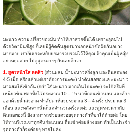
มะนาว ความเปรี้ยวของมัน ทำให้เราสวยขึ้นได้ เพราะอุดมไป
ด้วยวิตามินซีสูง ก็เลยมีผู้คิดค้นสูตรมาพอกหน้าขัดผิดกันอย่าง
มากมาย เราก็เลยจะหยิบยกมารวบรวมไว้ให้คุณ ถ้าคุณเป็นผู้หญิง
อย่าหยุดสวย ไปดูสูตรต่างๆ กันเลยดีกว่า
1. สูตรหน้าใส ลดสิว
(ส่วนผสม น้ำมะนาวครึ่งลูก และดินสอพอง
4-5 เม็ด หรือแล้วแต่เราต้องการนะคะ) นำดินสอพองแล ะมะนา ว
มาผสมให้เข้ากัน (อย่าใส่ มะนาว มากเกินไปนะคะ) จะได้ครีมที่
เหนียวข้น พอกทิ้งไว้ประมาณ 10 – 15 นาทีก่อนเข้านอน และล้าง
ออกด้วยน้ำสะอาด ทำสัปดาห์ละประมาณ 3 – 4 ครั้ง ประมาณ 3
เดือน และหลังจากนั้นก็ลดจำนวนครั้งลงค่ะ และสูตรมะนาวกับ
ดินสอพองนี้ ยังสามารถช่วยลดรอยจุดด่างดำที่ขาได้ด้วยค่ะ โดย
ให้ทาบริเวณขาทุกคืนก่อนนอน ตื่นเช้าค่อยล้างออก ทำเป็นประจำ
จุดด่างดำก็จะค่อยๆ หายไปค่ะ