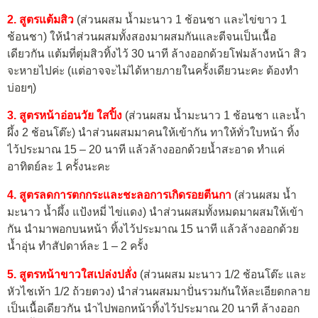
2. สูตรแต้มสิว
(ส่วนผสม น้ำมะนาว 1 ช้อนชา และไข่ขาว 1
ช้อนชา) ให้นำส่วนผสมทั้งสองมาผสมกันและตีจนเป็นเนื้อ
เดียวกัน แต้มที่ตุ่มสิวทิ้งไว้ 30 นาที ล้างออกด้วยโฟมล้างหน้า สิว
จะหายไปค่ะ (แต่อาจจะไม่ได้หายภายในครั้งเดียวนะคะ ต้องทำ
บ่อยๆ)
3. สูตรหน้าอ่อนวัย ใสปิ้ง
(ส่วนผสม น้ำมะนาว 1 ช้อนชา และน้ำ
ผึ้ง 2 ช้อนโต๊ะ) นำส่วนผสมมาคนให้เข้ากัน ทาให้ทั่วใบหน้า ทิ้ง
ไว้ประมาณ 15 – 20 นาที แล้วล้างออกด้วยน้ำสะอาด ทำแค่
อาทิตย์ละ 1 ครั้งนะคะ
4. สูตรลดการตกกระและชะลอการเกิดรอยตีนกา
(ส่วนผสม น้ำ
มะนาว น้ำผึ้ง แป้งหมี่ ไข่แดง) นำส่วนผสมทั้งหมดมาผสมให้เข้า
กัน นำมาพอกบนหน้า ทิ้งไว้ประมาณ 15 นาที แล้วล้างออกด้วย
น้ำอุ่น ทำสัปดาห์ละ 1 – 2 ครั้ง
5. สูตรหน้าขาวใสเปล่งปลั่ง
(ส่วนผสม มะนาว 1/2 ช้อนโต๊ะ และ
หัวไชเท้า 1/2 ถ้วยตวง) นำส่วนผสมมาปั่นรวมกันให้ละเอียดกลาย
เป็นเนื้อเดียวกัน นำไปพอกหน้าทิ้งไว้ประมาณ 20 นาที ล้างออก