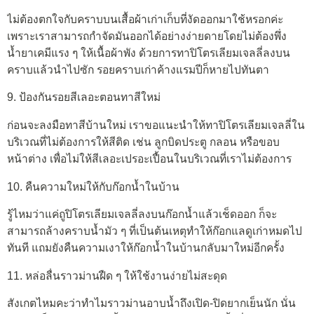
ไม่ต้องตกใจกับคราบบนเสื้อผ้าเก่าเก็บที่งัดออกมาใช้หรอกค่ะ
เพราะเราสามารถกำจัดมันออกได้อย่างง่ายดายโดยไม่ต้องพึ่ง
น้ำยาเคมีแรง ๆ ให้เนื้อผ้าพัง ด้วยการทาปิโตรเลียมเจลลี่ลงบน
คราบแล้วนำไปซัก รอยคราบเก่าค้างแรมปีก็หายไปทันตา
9. ป้องกันรอยสีเลอะตอนทาสีใหม่
ก่อนจะลงมือทาสีบ้านใหม่ เราขอแนะนำให้ทาปิโตรเลียมเจลลี่ใน
บริเวณที่ไม่ต้องการให้สีติด เช่น ลูกบิดประตู กลอน หรือขอบ
หน้าต่าง เพื่อไม่ให้สีเลอะเปรอะเปื้อนในบริเวณที่เราไม่ต้องการ
10. คืนความใหม่ให้กับก๊อกน้ำในบ้าน
รู้ไหมว่าแค่ถูปิโตรเลียมเจลลี่ลงบนก๊อกน้ำแล้วเช็ดออก ก็จะ
สามารถล้างคราบน้ำมัว ๆ ที่เป็นต้นเหตุทำให้ก๊อกแลดูเก่าหมดไป
ทันที แถมยังคืนความเงาให้ก๊อกน้ำในบ้านกลับมาใหม่อีกครั้ง
11. หล่อลื่นราวม่านฝืด ๆ ให้ใช้งานง่ายไม่สะดุด
สังเกตไหมคะว่าทำไมราวม่านอาบน้ำถึงเปิด-ปิดยากเย็นนัก นั่น