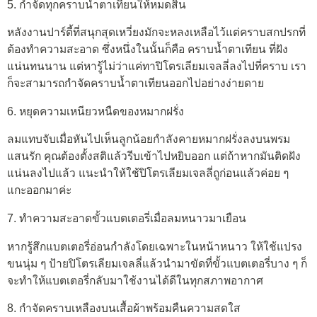
5. กำจัดทุกคราบน้ำตาเทียนให้หมดสิ้น
หลังงานปาร์ตี้ที่สนุกสุดเหวี่ยงมักจะหลงเหลือไว้แต่คราบสกปรกที่
ต้องทำความสะอาด ซึ่งหนึ่งในนั้นก็คือ คราบน้ำตาเทียน ที่ฝัง
แน่นทนนาน แต่หารู้ไม่ว่าแค่ทาปิโตรเลียมเจลลี่ลงไปที่คราบ เรา
ก็จะสามารถกำจัดคราบน้ำตาเทียนออกไปอย่างง่ายดาย
6. หยุดความเหนียวหนืดของหมากฝรั่ง
ลมแทบจับเมื่อหันไปเห็นลูกน้อยกำลังคายหมากฝรั่งลงบนพรม
แสนรัก คุณต้องตั้งสติแล้วรีบเข้าไปหยิบออก แต่ถ้าหากมันติดฝัง
แน่นลงไปแล้ว แนะนำให้ใช้ปิโตรเลียมเจลลี่ถูก่อนแล้วค่อย ๆ
แกะออกมาค่ะ
7. ทำความสะอาดขั้วแบตเตอรี่เมื่อลมหนาวมาเยือน
หากรู้สึกแบตเตอรี่อ่อนกำลังโดยเฉพาะในหน้าหนาว ให้ใช้แปรง
ขนนุ่ม ๆ ป้ายปิโตรเลียมเจลลี่แล้วนำมาขัดที่ขั้วแบตเตอรี่บาง ๆ ก็
จะทำให้แบตเตอรี่กลับมาใช้งานได้ดีในทุกสภาพอากาศ
8. กำจัดคราบเหลืองบนเสื้อผ้าพร้อมคืนความสดใส