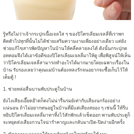
รู้หรือไม่ว่าเจ้ากระปุกเนื้อเจลใส ๆ ของปิโตรเลียมเจลลี่ที่เราพก
ติดตัวไปทุกที่นั้นไม่ได้ช่วยเสริมความงามเพียงอย่างเดียว แต่ยัง
ช่วยแก้ไขสารพัดปัญหาในบ้านให้คลี่คลายลงได้ ดังนั้นกระปุกด
อทคอมจึงได้เอาข้อดีของปิโตรเลียมเจลลี่มาให้ดู เพื่อพิสูจน์ให้เห็น
ว่าปิโตรเลียมเจลลี่สามารถทำอะไรได้มากมายโดยเฉพาะเรื่องใน
บ้าน รับรองเลยว่าคุณแม่บ้านต้องหลงรักจนอยากจะซื้อเก็บไว้ให้
เต็มตู้ !
1. ช่วยหล่อลื่นบานพับประตูในบ้าน
ยังไงเสียงเอี๊ยดอ๊าดก็คงไม่น่ารื่นรมย์เท่ากับเสียงนกร้องอย่าง
แน่นอน ถ้าไม่อยากทนอยู่ในบ้านที่มีแต่เสียงสยอง ๆ เช่นนี้ ให้รีบ
หยิบปิโตรเลียมเจลลี่มาทาทิ้งไว้สักพักแล้วเช็ดออก พานพับประตูก็
จะหยุดส่งเสียงกวนใจน่ารำคาญและกลับมาเปิด-ปิดง่ายอีกครั้ง