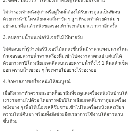
2. ขัดความแวววาวให้รองเท้าหนังดูใหม่พร้อมใช้งาน
ไม่ว่ารองเท้าหนังคู่เก่าหรือคู่ใหม่ก็ต้องได้รับการดูแลเป็นพิเศษ
ด้วยการนำปิโตรเลียมเจลลี่มาขัด ๆ ถู ๆ ที่รองเท้าด้วยผ้านุ่ม ๆ
อย่างเบามือ แล้วหนังของรองเท้าก็จะกลับมาแวววาวอีกครั้ง
3. ลบคราบน้ำบนเฟอร์นิเจอร์ไม้ให้หายวับ
ไม่ต้องบอกก็รู้ว่าเฟอร์นิเจอร์ไม้แต่ละชิ้นนั้นมีราคาแพงขนาดไหน
ถ้าเจอรอยคราบน้ำจากเครื่องดื่มเข้าไปคงราคาตกแย่ แต่แก้ได้
ด้วยการทาปิโตรเลียมเจลลี่ลงบนรอยคราบน้ำทิ้งไว้ 1 คืนแล้วเช็ด
ออก คราบน้ำเขรอะ ๆ ก็จะหายไปอย่างไร้ร่องรอย
4. รักษาสภาพเครื่องหนังให้สมบูรณ์
เมื่อถึงเวลาทำความสะอาดก็อย่าลืมที่จะดูแลเครื่องหนังในบ้านให้
เงางามตามไปด้วย โดยการหยิบปิโตรเลียมเจลลี่มาทาถูบนเครื่อง
หนังบาง ๆ เพื่อให้เนื้อเจลลี่ซึมซาบเข้าไปในเครื่องหนังและเรียก
ความใหม่คืนมา พร้อมทั้งยังช่วยยืดเวลาการใช้งานให้ยาวนาน
ขึ้นด้วย