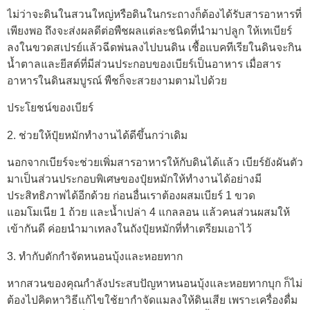
ไม่ว่าจะดินในสวนใหญ่หรือดินในกระถางก็ต้องได้รับสารอาหารที่
เพียงพอ ถึงจะส่งผลดีต่อพืชผลแต่ละชนิดที่นำมาปลูก ให้เทเบียร์
ลงในขวดสเปรย์แล้วฉีดพ่นลงไปบนดิน เชื้อแบคทีเรียในดินจะกิน
น้ำตาลและยีสต์ที่มีส่วนประกอบของเบียร์เป็นอาหาร เมื่อสาร
อาหารในดินสมบูรณ์ พืชก็จะสวยงามตามไปด้วย
ประโยชน์ของเบียร์
2. ช่วยให้ปุ๋ยหมักทำงานได้ดีขึ้นกว่าเดิม
นอกจากเบียร์จะช่วยเพิ่มสารอาหารให้กับดินได้แล้ว เบียร์ยังผันตัว
มาเป็นส่วนประกอบพิเศษของปุ๋ยหมักให้ทำงานได้อย่างมี
ประสิทธิภาพได้อีกด้วย ก่อนอื่นเราต้องผสมเบียร์ 1 ขวด
แอมโมเนีย 1 ถ้วย และน้ำเปล่า 4 แกลลอน แล้วคนส่วนผสมให้
เข้ากันดี ค่อยนำมาเทลงในถังปุ๋ยหมักที่ทำเตรียมเอาไว้
3. ทำกับดักกำจัดหนอนบุ้งและหอยทาก
หากสวนของคุณกำลังประสบปัญหาหนอนบุ้งและหอยทากบุก ก็ไม่
ต้องไปคิดหาวิธีแก้ไขใช้ยากำจัดแมลงให้ดินเสีย เพราะเครื่องดื่ม