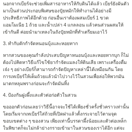
นอกจากเบียร์จะช่วยเพิ่มสารอาหารให้กับดินได้แล้ว เบียร์ยังผันตัว
มาเป็นส่วนประกอบพิเศษของปุ๋ยหมักให้ทำงานได้อย่างมี
ประสิทธิภาพได้อีกด้วย ก่อนอื่นเราต้องผสมเบียร์ 1 ขวด
แอมโมเนีย 1 ถ้วย และน้ำเปล่า 4 แกลลอน แล้วคนส่วนผสมให้
เข้ากันดี ค่อยนำมาเทลงในถังปุ๋ยหมักที่ทำเตรียมเอาไว้
3. ทำกับดักกำจัดหนอนบุ้งและหอยทาก
หากสวนของคุณกำลังประสบปัญหาหนอนบุ้งและหอยทากบุก ก็ไม่
ต้องไปคิดหาวิธีแก้ไขใช้ยากำจัดแมลงให้ดินเสีย เพราะเครื่องดื่ม
เจ๋ง ๆ อย่างเบียร์ก็สามารถกำจัดปัญหาเหล่านี้ได้เหมือนกัน โดย
การเทเบียร์ให้เต็มถ้วยแล้วนำไปวางไว้ในสวนเพื่อล่อให้พวกมัน
มาตกหลุมพรางก่อนจะกำจัดมันทิ้ง
4. ป้องกันฝูงผึ้งและตัวต่อก่อตัวในสวน
ขอออกตัวก่อนเลยว่าวิธีนี้อาจจะใช้ได้เพียงชั่วครั้งชั่วคราวเท่านั้น
โดยเริ่มจากเทเบียร์ใส่ถ้วยที่เปิดฝาแล้วตั้งกระจายไว้ตามจุด
ขอบเขตต่าง ๆ ของสวน เพียงเท่านี้บรรดาผึ้งน้อยและตัวต่อเหล็ก
ในพิฆาตก็จะไม่กล้าย่างกรายเข้ามาในสวนของเราได้อีก แต่จะ