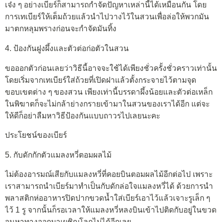
เจ๋ง ๆ อย่างเบียร์ก็สามารถกำจัดปัญหาเหล่านี้ได้เหมือนกัน โดย
การเทเบียร์ให้เต็มถ้วยแล้วนำไปวางไว้ในสวนเพื่อล่อให้พวกมัน
มาตกหลุมพรางก่อนจะกำจัดมันทิ้ง
4. ป้องกันฝูงผึ้งและตัวต่อก่อตัวในสวน
ขอออกตัวก่อนเลยว่าวิธีนี้อาจจะใช้ได้เพียงชั่วครั้งชั่วคราวเท่านั้น
โดยเริ่มจากเทเบียร์ใส่ถ้วยที่เปิดฝาแล้วตั้งกระจายไว้ตามจุด
ขอบเขตต่าง ๆ ของสวน เพียงเท่านี้บรรดาผึ้งน้อยและตัวต่อเหล็ก
ในพิฆาตก็จะไม่กล้าย่างกรายเข้ามาในสวนของเราได้อีก แต่จะ
ให้ดีก็อย่าลืมหาวิธีป้องกันแบบถาวรไปเลยนะคะ
ประโยชน์ของเบียร์
5. กับดักกักตัวแมลงหวี่ตอมผลไม้
ไม่ต้องอารมณ์เสียกับแมลงหวี่ที่คอยบินตอมผลไม้อีกต่อไป เพราะ
เราสามารถนำเบียร์มาทำเป็นกับดักล่อใจแมลงหวี่ได้ ด้วยการนำ
พลาสติกห่ออาหารปิดปากขวดน้ำใส่เบียร์เอาไว้แล้วเจาะรูเล็ก ๆ
ไว้ 1 รู จากนั้นก็รอเวลาให้แมลงหวี่หลงบินเข้าไปติดกับอยู่ในขวด
จนหาทางออกมาเผชิญโลกไม่ได้อีกเลย