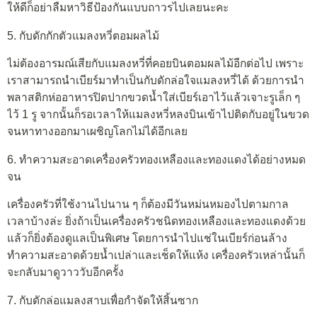
ให้ดีก็อย่าลืมหาวิธีป้องกันแบบถาวรไปเลยนะคะ
5. กับดักกักตัวแมลงหวี่ตอมผลไม้
ไม่ต้องอารมณ์เสียกับแมลงหวี่ที่คอยบินตอมผลไม้อีกต่อไป เพราะ
เราสามารถนำเบียร์มาทำเป็นกับดักล่อใจแมลงหวี่ได้ ด้วยการนำ
พลาสติกห่ออาหารปิดปากขวดน้ำใส่เบียร์เอาไว้แล้วเจาะรูเล็ก ๆ
ไว้ 1 รู จากนั้นก็รอเวลาให้แมลงหวี่หลงบินเข้าไปติดกับอยู่ในขวด
จนหาทางออกมาเผชิญโลกไม่ได้อีกเลย
6. ทำความสะอาดเครื่องครัวทองเหลืองและทองแดงได้อย่างหมด
จน
เครื่องครัวที่ใช้งานไปนาน ๆ ก็ต้องมีวันหม่นหมองไปตามกาล
เวลาบ้างล่ะ ยิ่งถ้าเป็นเครื่องครัวชนิดทองเหลืองและทองแดงด้วย
แล้วก็ยิ่งต้องดูแลเป็นพิเศษ โดยการนำไปแช่ในเบียร์ก่อนล้าง
ทำความสะอาดด้วยน้ำเปล่าและเช็ดให้แห้ง เครื่องครัวเหล่านั้นก็
จะกลับมาดูวาววับอีกครั้ง
7. กับดักล่อแมลงสาบเพื่อกำจัดให้สิ้นซาก