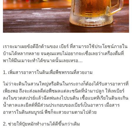
เราจะมาเผยข้อดีอีกด้านของ เบียร์ ที่สามารถใช้ประโยชน์ภายใน
บ้านได้หลากหลาย จนคุณแทบไม่อยากจะเชื่อเลยว่าเครื่องดื่มที่
พาให้มึนเมาจะทำได้ขนาดนั้นเลยเหรอ…
1. เพิ่มสารอาหารในดินเพื่อพืชพรรณที่สวยงาม
ไม่ว่าจะดินในสวนใหญ่หรือดินในกระถางก็ต้องได้รับสารอาหารที่
เพียงพอ ถึงจะส่งผลดีต่อพืชผลแต่ละชนิดที่นำมาปลูก ให้เทเบียร์
ลงในขวดสเปรย์แล้วฉีดพ่นลงไปบนดิน เชื้อแบคทีเรียในดินจะกิน
น้ำตาลและยีสต์ที่มีส่วนประกอบของเบียร์เป็นอาหาร เมื่อสาร
อาหารในดินสมบูรณ์ พืชก็จะสวยงามตามไปด้วย
2. ช่วยให้ปุ๋ยหมักทำงานได้ดีขึ้นกว่าเดิม