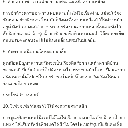
8. ล้างคราบชา-กาแฟออกจากพรมไม่เหลือคราบเหลือง
การซักล้างคราบชา-กาแฟบนพรมนั้นไม่ใช่เรื่องง่าย แม้จะใช้ผง
ซักฟอกอย่างดีขนาดไหนมันก็ยังคงทิ้งคราบเหลืองไว้ให้ต่างหน้า
อยู่ดี ดังนั้นต้องแก้ด้วยการเทเบียร์ลงบนคราบเหล่านั้นและทิ้งไว้
สักพักก่อนจะนำผ้าชุบน้ำมาซับออกอีกที และแนะนำให้ทดลองสีต
กบนพรมซะก่อนจะได้ไม่ต้องเปลี่ยนพรมใหม่ยกผืน
9. กัดคราบสนิมบนโลหะหายเกลี้ยง
ดูเหมือนปัญหาคราบสนิมจะเป็นเรื่องที่แก้ยาก แต่ถ้าหากที่บ้าน
ของคุณมีเบียร์แล้วละก็ไม่ต้องห่วงไปเพราะแค่นำโลหะเปื้อนคราบ
สนิมเหล่านั้นไปแช่ในเบียร์ กรดในเบียร์ก็จะช่วยกัดสนิมให้หลุด
ร่อนออกไปจนหมด
ประโยชน์ของเบียร์
10. รีเฟรชเฟอร์นิเจอร์ไม้ให้คงความคลาสสิก
การดูแลรักษาเฟอร์นิเจอร์ไม้ไม่ใช่เรื่องยากและไม่ต้องพึ่งพาน้ำยา
แพง ๆ ให้เสียทรัพย์ เพียงแค่ใช้ผ้าไมโครไฟเบอร์ชุบเบียร์และเช็ด