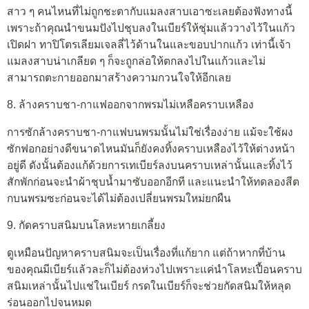
สาว ๆ คนไหนที่ไม่ถูกชะตากับแมลงสาบเอาซะเลยต้องฟังทางนี้
เพราะถ้าคุณนำขนมปังไปชุบลงในเบียร์ให้ชุ่มแล้ววางไว้ในแก้ว
เปิดฝา ทาปิโตรเลียมเจลลี่ไว้ด้านในและขอบปากแก้ว เท่านี้เจ้า
แมลงสาบน่าเกลียด ๆ ก็จะถูกล่อให้ตกลงไปในแก้วและไม่
สามารถตะกายออกมาสร้างความกวนใจให้อีกเลย
8. ล้างคราบชา-กาแฟออกจากพรมไม่เหลือคราบเหลือง
การซักล้างคราบชา-กาแฟบนพรมนั้นไม่ใช่เรื่องง่าย แม้จะใช้ผง
ซักฟอกอย่างดีขนาดไหนมันก็ยังคงทิ้งคราบเหลืองไว้ให้ต่างหน้า
อยู่ดี ดังนั้นต้องแก้ด้วยการเทเบียร์ลงบนคราบเหล่านั้นและทิ้งไว้
สักพักก่อนจะนำผ้าชุบน้ำมาซับออกอีกที และแนะนำให้ทดลองสีต
กบนพรมซะก่อนจะได้ไม่ต้องเปลี่ยนพรมใหม่ยกผืน
9. กัดคราบสนิมบนโลหะหายเกลี้ยง
ดูเหมือนปัญหาคราบสนิมจะเป็นเรื่องที่แก้ยาก แต่ถ้าหากที่บ้าน
ของคุณมีเบียร์แล้วละก็ไม่ต้องห่วงไปเพราะแค่นำโลหะเปื้อนคราบ
สนิมเหล่านั้นไปแช่ในเบียร์ กรดในเบียร์ก็จะช่วยกัดสนิมให้หลุด
ร่อนออกไปจนหมด