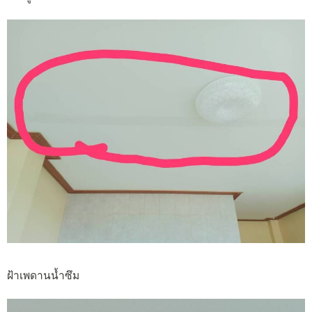
ฝ้าเพดานน้ำซึม