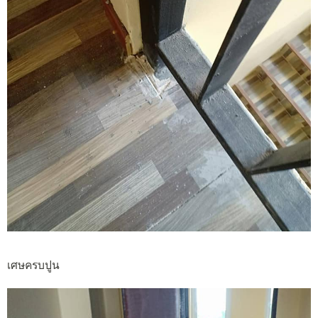
เศษครบปูน