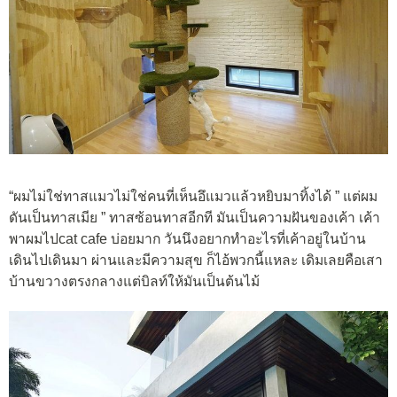
“ผมไม่ใช่ทาสแมวไม่ใช่คนที่เห็นอึแมวแล้วหยิบมาทิ้งได้ ” แต่ผม
ดันเป็นทาสเมีย ” ทาสซ้อนทาสอีกที มันเป็นความฝันของเค้า เค้า
พาผมไปcat cafe บ่อยมาก วันนึงอยากทำอะไรที่เค้าอยู่ในบ้าน
เดินไปเดินมา ผ่านและมีความสุข ก็ไอ้พวกนี้แหละ เดิมเลยคือเสา
บ้านขวางตรงกลางแต่บิลท์ให้มันเป็นต้นไม้