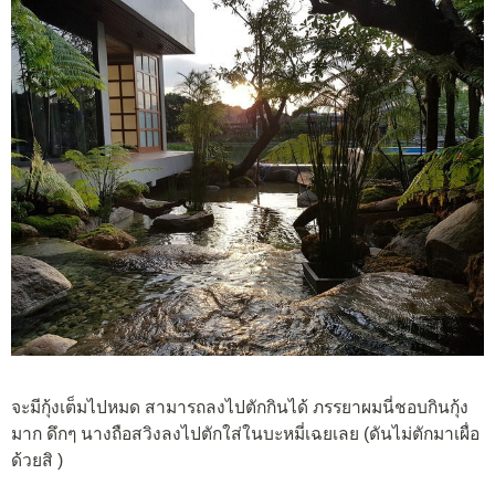
จะมีกุ้งเต็มไปหมด สามารถลงไปตักกินได้ ภรรยาผมนี่ชอบกินกุ้ง
มาก ดึกๆ นางถือสวิงลงไปตักใส่ในบะหมี่เฉยเลย (ดันไม่ตักมาเผื่อ
ด้วยสิ )