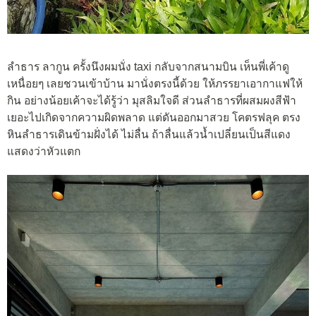
ลำธาร ลากูน ครั้งนึงผมนั่ง taxi กลับจากสนามบิน เห็นพี่เค้าดู
เหนื่อยๆ เลยชวนเข้าบ้าน มานั่งตรงนี้ด้วย ให้ภรรยาเอากาแฟให้
กิน อย่างน้อยเค้าจะได้รู้ว่า มุสลิมใจดี ส่วนลำธารที่ผสมผงสีฟ้า
เยอะไปเกิดจากความผิดพลาด แต่ดันออกมาสวย โคตรฟลุค ตรง
หินลำธารเดินข้ามฝั่งได้ ไม่ลื่น ถ้าลื่นแล้วน้ำเปลี่ยนเป็นสีแดง
แสดงว่าหัวแตก