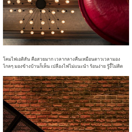
โคมไฟเอดิสัน คือสวยมาก เวลากลางคืนเหมือนดาวเวลามอง
ไกลๆ มองข้างบ้านก็เห็น เปลืองไฟไม่แนะนำ ร้อนง่าย รู้งี้ไม่ติด