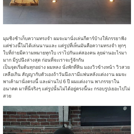
มุมชิงช้าเก็บความทรงจำ ผมจะมานั่งเล่นกีตาร์บ้างให้ภรรยาฟัง
แต่ช่วงนี้ไม่ได้เล่นนานและ แต่รูปที่เห็นมันคือความทรงจำ ทุกๆ
ใบที่ถ่ายมีความหมายทุกใบ เราไปกันแค่สองคน ลุยผ่านอะไรมา
มาก มีรูปนึงล่างสุด ก่อนที่จะเราจะรู้จักกัน
เป็นจุดเริ่มต้นทุกอย่าง ผมหลง นั่งพักที่หิน มองวิวข้างหน้า วิวสวย
เหลือเกิน สัญญากับตัวเองถ้าวันนึงเรามีแฟนหลังแต่งงาน ผมจะ
พาเค้ามานั่งตรงนี้ และผ่านไป 6 ปี ผมแต่งงาน พาภรรยาใน
อนาคต มาที่นี่จริงๆ แต่รูปนั้นไม่ได้อยู่ตรงนี้นะ กรอบรูปเยอะไปไม่
สวย