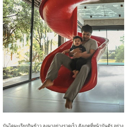
บันไดมะเรียกกินข้าว ลงมาอย่างรวดเร็ว สังเกตุที่หน้าบันดัร อย่าง