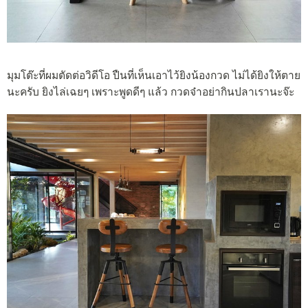
มุมโต๊ะที่ผมตัดต่อวิดีโอ ปืนที่เห็นเอาไว้ยิงน้องกวด ไม่ได้ยิงให้ตาย
นะครับ ยิงไล่เฉยๆ เพราะพูดดีๆ แล้ว กวดจ๋าอย่ากินปลาเรานะจ๊ะ