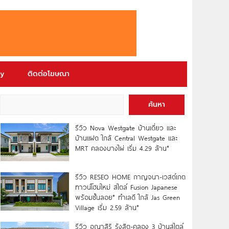
ry
ติดต่อโฆษณา
ค้นหา
รีวิว Nova Westgate บ้านเดี่ยว และ
บ้านแฝด ใกล้ Central Westgate และ
MRT คลองบางไผ่ เริ่ม 4.29 ล้าน*
รีวิว RESEO HOME กาญจนา-เวสต์เกต
ทาวน์โฮมใหม่ สไตล์ Fusion Japanese
พร้อมชั้นลอย* ทำเลดี ใกล้ Jas Green
Village เริ่ม 2.59 ล้าน*
รีวิว อณาสิริ รังสิต-คลอง 3 บ้านสไตล์