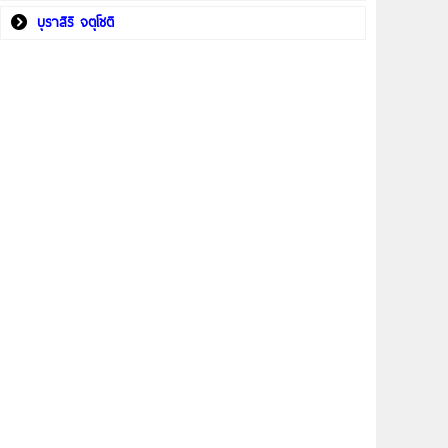
บุราสิริ จตุโชติ