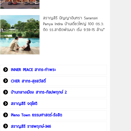
สราญสิริ ปัญญาอินทรา Saransiri
Panya Indra บ้านเดี่ยวใหญ่ 100 ตร.ว.
ดิด รร.สาธิตพัฒนา เริ่ม 9.59-15 ล้าน*
INNER PEACE สาทร-ท่าพระ
CHER สาทร-สุขสวัสดิ์
บ้านกลางเมือง สาทร-กัลปพฤกษ์ 2
สราญสิริ จตุโชติ
Pleno Town ธรรมศาสตร์-รังสิต
สราญสิริ ราชพฤกษ์-346