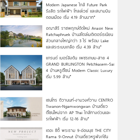
Modern Japanese ใกล้ Future Park
รังสิต รถไฟฟ้า โทลล์เวย์ และสนามบิน
ดอนเมือง เริ่ม 4.19 ล้านบาท*
อณาสิริ ราชพฤกษ์ตัดใหม่ Anasiri New
Ratchaphruek บ้านสไตล์เมดิเตอร์เรเนียน
ส่วนกลางใหญ่กว่า 3 ไร่ พร้อม Lake
และสระระบบเกลือ เริ่ม 4.39 ล้าน*
แกรนด์ เบอร์ลิงตัน เพชรเกษม-สาย 4
GRAND BURLINGTON Petchkasem-Sai
4 บ้านหรูดีไซน์ Modern Classic Luxury
เริ่ม 5.99 ล้าน*
เซนโทร ติวานนท์-งามวงศ์วาน CENTRO
Tiwanon-Ngamwongwan บ้านเดี่ยว
ดีไซน์ใหม่จาก AP Thai ใกล้ทางด่วนและ
รถไฟฟ้า เริ่ม 12-16 ล้าน*
เดอะ ซิตี้ พระราม 9-อ่อนนุช THE CITY
Rama 9-Onnut บ้านเดี่ยวหรูฟังก์ชัน