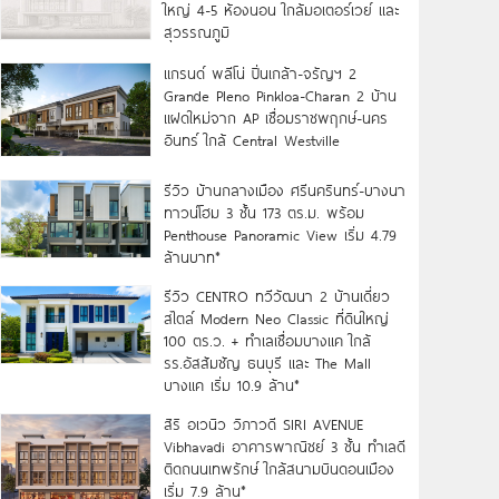
ใหญ่ 4-5 ห้องนอน ใกล้มอเตอร์เวย์ และ
สุวรรณภูมิ
แกรนด์ พลีโน่ ปิ่นเกล้า-จรัญฯ 2
Grande Pleno Pinkloa-Charan 2 บ้าน
แฝดใหม่จาก AP เชื่อมราชพฤกษ์-นคร
อินทร์ ใกล้ Central Westville
รีวิว บ้านกลางเมือง ศรีนครินทร์-บางนา
ทาวน์โฮม 3 ชั้น 173 ตร.ม. พร้อม
Penthouse Panoramic View เริ่ม 4.79
ล้านบาท*
รีวิว CENTRO ทวีวัฒนา 2 บ้านเดี่ยว
สไตล์ Modern Neo Classic ที่ดินใหญ่
100 ตร.ว. + ทำเลเชื่อมบางแค ใกล้
รร.อัสสัมชัญ ธนบุรี และ The Mall
บางแค เริ่ม 10.9 ล้าน*
สิริ อเวนิว วิภาวดี SIRI AVENUE
Vibhavadi อาคารพาณิชย์ 3 ชั้น ทำเลดี
ติดถนนเทพรักษ์ ใกล้สนามบินดอนเมือง
เริ่ม 7.9 ล้าน*