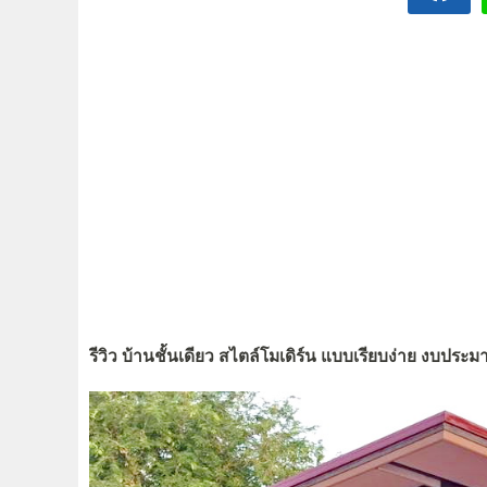
รีวิว บ้านชั้นเดียว สไตล์โมเดิร์น แบบเรียบง่าย งบปร