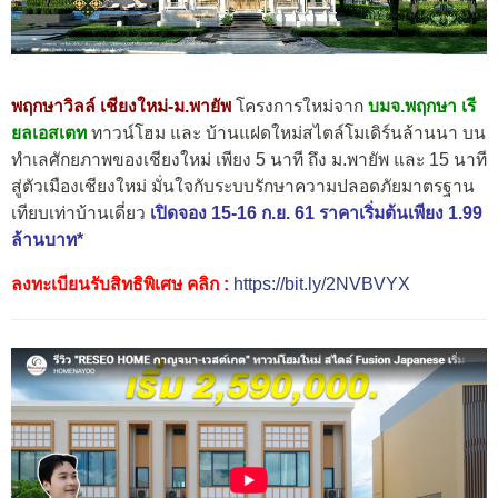
พฤกษาวิลล์ เชียงใหม่-ม.พายัพ
โครงการใหม่จาก
บมจ.พฤกษา เรี
ยลเอสเตท
ทาวน์โฮม และ บ้านแฝดใหม่สไตล์โมเดิร์นล้านนา บน
ทำเลศักยภาพของเชียงใหม่ เพียง 5 นาที ถึง ม.พายัพ และ 15 นาที
สู่ตัวเมืองเชียงใหม่ มั่นใจกับระบบรักษาความปลอดภัยมาตรฐาน
เทียบเท่าบ้านเดี่ยว
เปิดจอง 15-16 ก.ย. 61 ราคาเริ่มต้นเพียง 1.99
ล้านบาท*
ลงทะเบียนรับสิทธิพิเศษ คลิก :
https://bit.ly/2NVBVYX