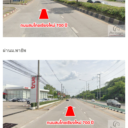
ผ่านม.พายัพ