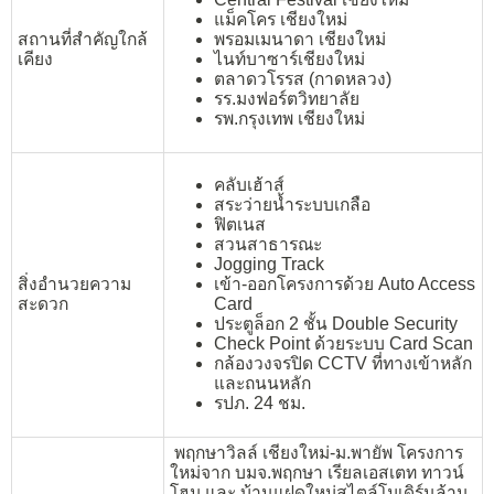
แม็คโคร เชียงใหม่
สถานที่สำคัญใกล้
พรอมเมนาดา เชียงใหม่
เคียง
ไนท์บาซาร์เชียงใหม่
ตลาดวโรรส (กาดหลวง)
รร.มงฟอร์ตวิทยาลัย
รพ.กรุงเทพ เชียงใหม่
คลับเฮ้าส์
สระว่ายน้ำระบบเกลือ
ฟิตเนส
สวนสาธารณะ
Jogging Track
สิ่งอำนวยความ
เข้า-ออกโครงการด้วย Auto Access
สะดวก
Card
ประตูล็อก 2 ชั้น Double Security
Check Point ด้วยระบบ Card Scan
กล้องวงจรปิด CCTV ที่ทางเข้าหลัก
และถนนหลัก
รปภ. 24 ชม.
พฤกษาวิลล์ เชียงใหม่-ม.พายัพ โครงการ
ใหม่จาก บมจ.พฤกษา เรียลเอสเตท ทาวน์
โฮม และ บ้านแฝดใหม่สไตล์โมเดิร์นล้าน