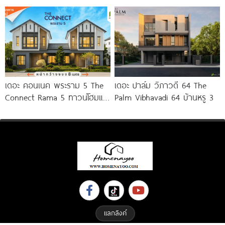
Bangna KM.8
Srinakarin-Bangna ทาวน์โฮม
และบ้านแฝด ใกล้ Mega บางนา
เพียง 5
เดอะ คอนเนค พระราม 5 The
เดอะ ปาล์ม วิภาวดี 64 The
Connect Rama 5 ทาวน์โฮมและ
Palm Vibhavadi 64 บ้านหรู 3
บ้านแฝดโครงการใหม่ บนทำเล
พระราม
แลกลิงค์