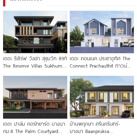
เดอะ รีเซิร์ฟ วิลล่า สุขุมวิท 89/1
เดอะ คอนเนค ประชาอุทิศ The
The Reserve Villas Sukhumvit
Connect Prachauthit ทาวน์
89/1
โฮมและบ้านสไตล์นอร์ดิก ทำเล
ศักยภาพซอยสุขสวัสดิ์ 78 ราคา
เริ่ม
เดอะ ปาล์ม คอร์ทยาร์ด บางนา
บ้านพฤกษา ศรีนครินทร์-
กม.8 The Palm Courtyard
บางนา Baanpruksa