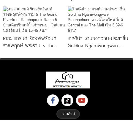
บ้านแฝดหรู ใกล้ BTS สถานีแบ
เดี่ยวโครงการใหม่ หลัง Central
ริ่ง
พระราม
เดอะ แกรนด์ ริเวอร์ฟร้อนท์
โกลดีน่า งามวงศ์วาน-ประชาชื่น
ราชพฤกษ์-พระราม 5 The
Goldina Ngamwongwan-
Grand Riverfront
Prachachuen ทาวน์โฮมใหม่
Ratchapruek-Rama 5
ใกล้ Central และ The Mall
แลกลิงค์