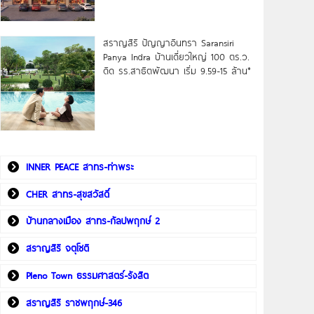
สราญสิริ ปัญญาอินทรา Saransiri
Panya Indra บ้านเดี่ยวใหญ่ 100 ตร.ว.
ดิด รร.สาธิตพัฒนา เริ่ม 9.59-15 ล้าน*
INNER PEACE สาทร-ท่าพระ
CHER สาทร-สุขสวัสดิ์
บ้านกลางเมือง สาทร-กัลปพฤกษ์ 2
สราญสิริ จตุโชติ
Pleno Town ธรรมศาสตร์-รังสิต
สราญสิริ ราชพฤกษ์-346