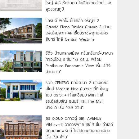
ใหญ่ 4-5 ห้องนอน ใกล้มอเตอร์เวย์ และ
สุวรรณภูมิ
แกรนด์ พลีโน่ ปิ่นเกล้า-จรัญฯ 2
Grande Pleno Pinkloa-Charan 2 บ้าน
แฝดใหม่จาก AP เชื่อมราชพฤกษ์-นคร
อินทร์ ใกล้ Central Westville
รีวิว บ้านกลางเมือง ศรีนครินทร์-บางนา
ทาวน์โฮม 3 ชั้น 173 ตร.ม. พร้อม
Penthouse Panoramic View เริ่ม 4.79
ล้านบาท*
รีวิว CENTRO ทวีวัฒนา 2 บ้านเดี่ยว
สไตล์ Modern Neo Classic ที่ดินใหญ่
100 ตร.ว. + ทำเลเชื่อมบางแค ใกล้
รร.อัสสัมชัญ ธนบุรี และ The Mall
บางแค เริ่ม 10.9 ล้าน*
สิริ อเวนิว วิภาวดี SIRI AVENUE
Vibhavadi อาคารพาณิชย์ 3 ชั้น ทำเลดี
ติดถนนเทพรักษ์ ใกล้สนามบินดอนเมือง
เริ่ม 7.9 ล้าน*