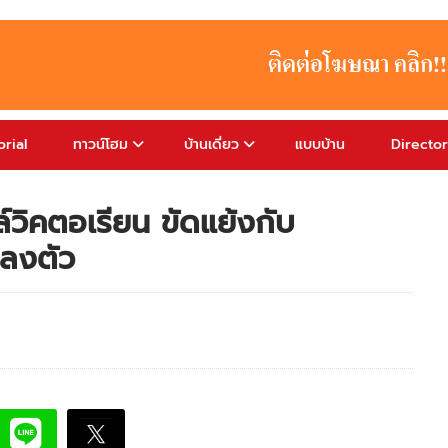
rial
ทาวน์โฮม
บ้านเดี่ยว
แบบบ้าน
Directo
ล์วิคตอเรียน ขัดแย้งกับ
ลงตัว