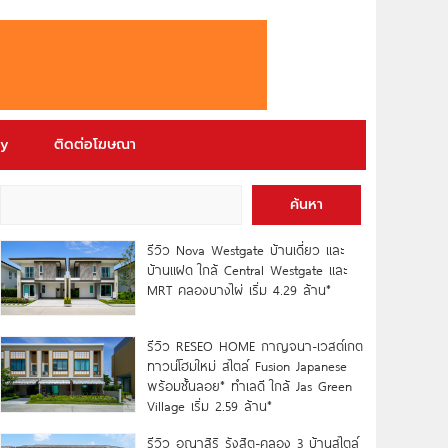
ry
ติดต่อโฆษณา
ค้นหา
รีวิว Nova Westgate บ้านเดี่ยว และ
บ้านแฝด ใกล้ Central Westgate และ
MRT คลองบางไผ่ เริ่ม 4.29 ล้าน*
รีวิว RESEO HOME กาญจนา-เวสต์เกต
ทาวน์โฮมใหม่ สไตล์ Fusion Japanese
พร้อมชั้นลอย* ทำเลดี ใกล้ Jas Green
Village เริ่ม 2.59 ล้าน*
รีวิว อณาสิริ รังสิต-คลอง 3 บ้านสไตล์