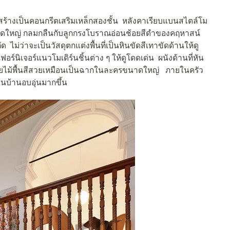
ครงสร้างเป็นคอนกรีตเสริมเหล็กสองชั้น หลังคาเรียบแบนสไตล์โม
นาดใหญ่ กลมกลืนกับลูกกรงโบราณอ่อนช้อยสีดำของคฤหาสน์
ไม่ว่าจะเป็นวัสดุตกแต่งพื้นที่เป็นหินขัดสีเทาขัดด้านให้ดู
ิเจอร์แนวโมเดิร์นชิ้นต่าง ๆ ให้ดูโดดเด่น ผนังด้านที่หัน
วยไม้พื้นสีสวยเหมือนเป็นฉากในละครขนาดใหญ่ ภายในครัว
ป็นบ้านอบอุ่นมากขึ้น