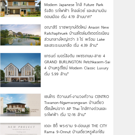
Modern Japanese ใกล้ Future Park
รังสิต รถไฟฟ้า โทลล์เวย์ และสนามบิน
ดอนเมือง เริ่ม 4.19 ล้านบาท*
อณาสิริ ราชพฤกษ์ตัดใหม่ Anasiri New
Ratchaphruek บ้านสไตล์เมดิเตอร์เรเนียน
ส่วนกลางใหญ่กว่า 3 ไร่ พร้อม Lake
และสระระบบเกลือ เริ่ม 4.39 ล้าน*
แกรนด์ เบอร์ลิงตัน เพชรเกษม-สาย 4
GRAND BURLINGTON Petchkasem-Sai
4 บ้านหรูดีไซน์ Modern Classic Luxury
เริ่ม 5.99 ล้าน*
เซนโทร ติวานนท์-งามวงศ์วาน CENTRO
Tiwanon-Ngamwongwan บ้านเดี่ยว
ดีไซน์ใหม่จาก AP Thai ใกล้ทางด่วนและ
รถไฟฟ้า เริ่ม 12-16 ล้าน*
เดอะ ซิตี้ พระราม 9-อ่อนนุช THE CITY
Rama 9-Onnut บ้านเดี่ยวหรูฟังก์ชัน