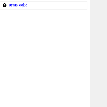
บุราสิริ จตุโชติ