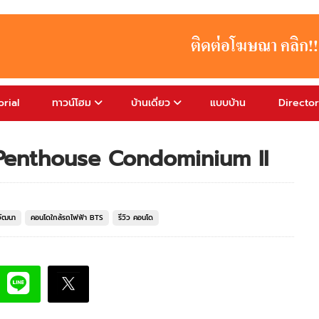
rial
ทาวน์โฮม
บ้านเดี่ยว
แบบบ้าน
Directo
2 Penthouse Condominium II
วัฒนา
คอนโดใกล้รถไฟฟ้า BTS
รีวิว คอนโด