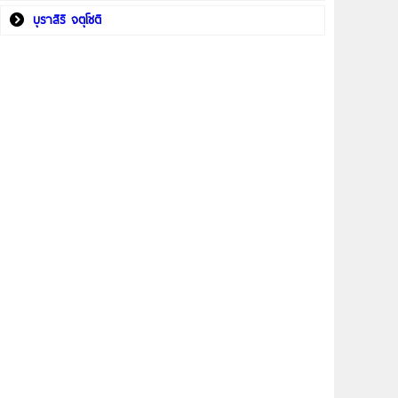
บุราสิริ จตุโชติ