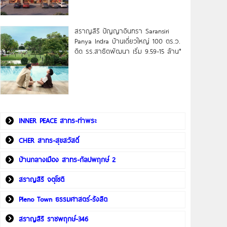
สราญสิริ ปัญญาอินทรา Saransiri
Panya Indra บ้านเดี่ยวใหญ่ 100 ตร.ว.
ดิด รร.สาธิตพัฒนา เริ่ม 9.59-15 ล้าน*
INNER PEACE สาทร-ท่าพระ
CHER สาทร-สุขสวัสดิ์
บ้านกลางเมือง สาทร-กัลปพฤกษ์ 2
สราญสิริ จตุโชติ
Pleno Town ธรรมศาสตร์-รังสิต
สราญสิริ ราชพฤกษ์-346