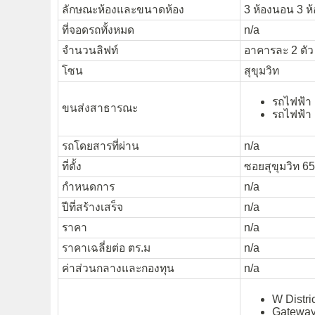
ลักษณะห้องและขนาดห้อง
3 ห้องนอน 3 ห้
ที่จอดรถทั้งหมด
n/a
จำนวนลิฟท์
อาคารละ 2 ตัว
โซน
สุขุมวิท
รถไฟฟ้า
ขนส่งสาธารณะ
รถไฟฟ้า
รถโดยสารที่ผ่าน
n/a
ที่ตั้ง
ซอยสุขุมวิท 6
กำหนดการ
n/a
ปีที่สร้างเสร็จ
n/a
ราคา
n/a
ราคาเฉลี่ยต่อ ตร.ม
n/a
ค่าส่วนกลางและกองทุน
n/a
W Distri
Gateway