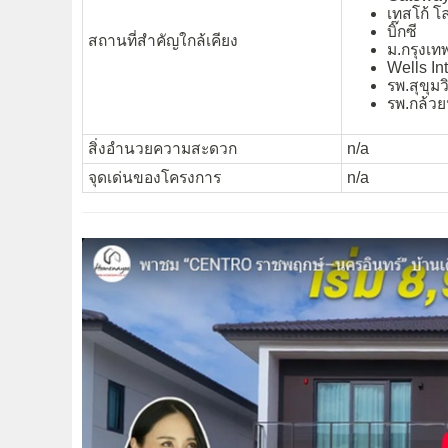
เทสโก้ โ
บิ๊กซี
สถานที่สำคัญใกล้เคียง
ม.กรุงเท
Wells In
รพ.สุขุมว
รพ.กล้วย
สิ่งอำนวยความสะดวก
n/a
จุดเด่นของโครงการ
n/a