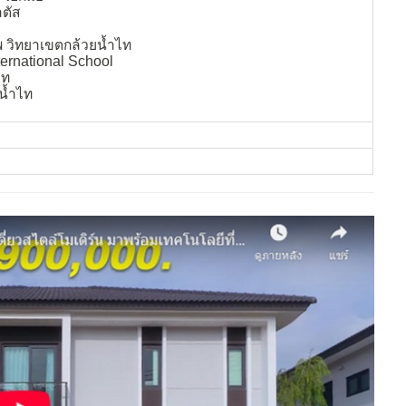
ลตัส
พ วิทยาเขตกล้วยน้ำไท
ternational School
ิท
น้ำไท