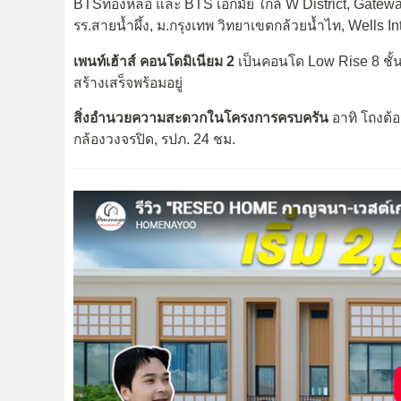
BTSทองหล่อ และ BTS เอกมัย ใกล้ W District, Gateway เอ
รร.สายน้ำผึ้ง, ม.กรุงเทพ วิทยาเขตกล้วยน้ำไท, Wells I
เพนท์เฮ้าส์ คอนโดมิเนียม 2
เป็นคอนโด Low Rise 8 ชั้น
สร้างเสร็จพร้อมอยู่
สิ่งอำนวยความสะดวกในโครงการครบครัน
อาทิ โถงต้อ
กล้องวงจรปิด, รปภ. 24 ชม.