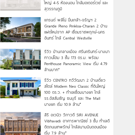
ใหญ่ 4-5 ห้องนอน ใกล้มอเตอร์เวย์ และ
สุวรรณภูมิ
แกรนด์ พลีโน่ ปิ่นเกล้า-จรัญฯ 2
Grande Pleno Pinkloa-Charan 2 บ้าน
แฝดใหม่จาก AP เชื่อมราชพฤกษ์-นคร
อินทร์ ใกล้ Central Westville
รีวิว บ้านกลางเมือง ศรีนครินทร์-บางนา
ทาวน์โฮม 3 ชั้น 173 ตร.ม. พร้อม
Penthouse Panoramic View เริ่ม 4.79
ล้านบาท*
รีวิว CENTRO ทวีวัฒนา 2 บ้านเดี่ยว
สไตล์ Modern Neo Classic ที่ดินใหญ่
100 ตร.ว. + ทำเลเชื่อมบางแค ใกล้
รร.อัสสัมชัญ ธนบุรี และ The Mall
บางแค เริ่ม 10.9 ล้าน*
สิริ อเวนิว วิภาวดี SIRI AVENUE
Vibhavadi อาคารพาณิชย์ 3 ชั้น ทำเลดี
ติดถนนเทพรักษ์ ใกล้สนามบินดอนเมือง
เริ่ม 7.9 ล้าน*