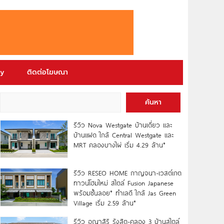
ry
ติดต่อโฆษณา
ค้นหา
รีวิว Nova Westgate บ้านเดี่ยว และ
บ้านแฝด ใกล้ Central Westgate และ
MRT คลองบางไผ่ เริ่ม 4.29 ล้าน*
รีวิว RESEO HOME กาญจนา-เวสต์เกต
ทาวน์โฮมใหม่ สไตล์ Fusion Japanese
พร้อมชั้นลอย* ทำเลดี ใกล้ Jas Green
Village เริ่ม 2.59 ล้าน*
รีวิว อณาสิริ รังสิต-คลอง 3 บ้านสไตล์