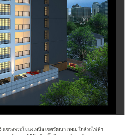
ท 65 แขวงพระโขนงเหนือ เขตวัฒนา กทม. ใกล้รถไฟฟ้า