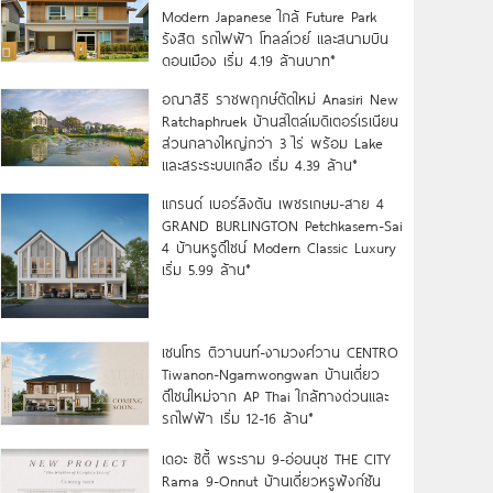
Modern Japanese ใกล้ Future Park
รังสิต รถไฟฟ้า โทลล์เวย์ และสนามบิน
ดอนเมือง เริ่ม 4.19 ล้านบาท*
อณาสิริ ราชพฤกษ์ตัดใหม่ Anasiri New
Ratchaphruek บ้านสไตล์เมดิเตอร์เรเนียน
ส่วนกลางใหญ่กว่า 3 ไร่ พร้อม Lake
และสระระบบเกลือ เริ่ม 4.39 ล้าน*
แกรนด์ เบอร์ลิงตัน เพชรเกษม-สาย 4
GRAND BURLINGTON Petchkasem-Sai
4 บ้านหรูดีไซน์ Modern Classic Luxury
เริ่ม 5.99 ล้าน*
เซนโทร ติวานนท์-งามวงศ์วาน CENTRO
Tiwanon-Ngamwongwan บ้านเดี่ยว
ดีไซน์ใหม่จาก AP Thai ใกล้ทางด่วนและ
รถไฟฟ้า เริ่ม 12-16 ล้าน*
เดอะ ซิตี้ พระราม 9-อ่อนนุช THE CITY
Rama 9-Onnut บ้านเดี่ยวหรูฟังก์ชัน