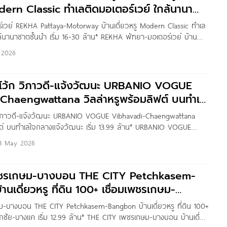
odern Classic ทำเลติดมอเตอร์เวย์ ใกล้นานา
่ม
์เวย์ REKHA Pattaya-Motorway บ้านเดี่ยวหรู Modern Classic ทำเล
ล้นานาชาตชั้นนำ เริ่ม 16-30 ล้าน* REKHA พัทยา-มอเตอร์เวย์ บ้าน
ซีฟ รับดีมานด์ล้นของกลุ่มนักธุรกิจระดับสูงในพัทยา โครงการใหม่จาก
 2026
กแบบภายใต้แนวคิด “The Geometry of The Crafted Life รูปทรงของ
คุณเนรมิตเป็นประติมากรรมชิ้นเอก” บนทำเลศักยภาพใจกางพัทยา ติดถนน
เลข 7
อ โว้ก วิภาวดี-แจ้งวัฒนะ URBANIO VOGUE
Chaengwattana วิลล่าหรูพร้อมลิฟต์ บนทำเล
ัฒนะ เริ่ม 13.99
ก วิภาวดี-แจ้งวัฒนะ URBANIO VOGUE Vibhavadi-Chaengwattana
ฟต์ บนทำเลใจกลางแจ้งวัฒนะ เริ่ม 13.99 ล้าน* URBANIO VOGUE
ะ บ้านแฝด 3.5 ชั้น ซีรีส์ใหม่ จาก Ananda Development บนทำเล
3 May 2026
ัฒนะ ที่ตั้งโครงการอยู่ภายในซอยแจ้งวัฒนะ 10 แยก 9-1 แขวง
ักสี่ กทม. ซอยที่สามารถเชื่อมเข้า-ออกได้หลายทางทั้งจากฝั่งถนน
 เพชรเกษม-บางบอน THE CITY Petchkasem-
นเดี่ยวหรู ที่ดิน 100+ เชื่อมเพชรเกษม-
แค
กษม-บางบอน THE CITY Petchkasem-Bangbon บ้านเดี่ยวหรู ที่ดิน 100+
อกชัย-บางแค เริ่ม 12.99 ล้าน* THE CITY เพชรเกษม-บางบอน บ้านเดี่ยว