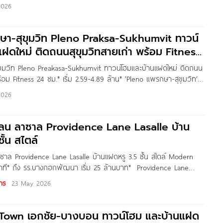
 AP Thailand ที่ตั้งโครงการอยู่บนถนนเลียบคลองภาษีเจริญฝั่งใต้ แขวง
2026
แขม กทม. เดินทางเข้า-ออกเมืองสะดวก เชื่อมเพชรเกษม-เอกชัย-บาง
ินทางเข้าสู่ CBD สาทร ผ่านถนนกัลปพฤกษ์-ราชพฤกษ์ได้ รายล้อม
วามสะดวกมากมาย
กษา-สุขุมวิท Pleno Praksa-Sukhumvit ทาวน์
ฝดใหม่ ติดถนนสุขุมวิทสายเก่า พร้อม Fitness
ขุมวิท Pleno Preakasa-Sukhumvit ทาวน์โฮมและบ้านแฝดใหม่ ติดถนน
ร้อม Fitness 24 ชม.* เริ่ม 2.59-4.89 ล้าน* ‘Pleno แพรกษา-สุขุมวิท‘
 ทำเลติดถนนสุขุมวิทสายเก่า ต.ท้ายบ้านใหม่ อ.เมืองสมุทรปราการ
2026
ื่อมต่อถนนศรีนครินทร์, ทางด่วนกาญจนาภิเษก ใกล้รถไฟฟ้า 2 สาย
ละ MRT
 เลน ลาซาล Providence Lane Lasalle บ้าน
ั้น สไตล์
าซาล Providence Lane Lasalle บ้านแฝดหรู 3.5 ชั้น สไตล์ Modern
าที* ถึง รร.บางกอกพัฒนา เริ่ม 25 ล้านบาท* Providence Lane
 3.5 ชั้น จาก บริษัท สัมมากร จำกัด
กร
23 May 2026
o Town เอกชัย-บางบอน ทาวน์โฮม และบ้านแฝด