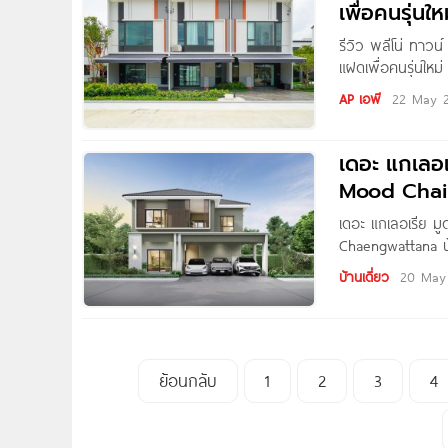
เพื่อคนรุ่นใ
รีวิว พลีโน่ ทาว
แฝดเพื่อคนรุ่นใหม
1.89 ล้าน* Writte
AP เอพี
22 May 
ไปชมโครงการ ‘Pl
เดอะ แกเลอเ
Mood Chaiy
เดอะ แกเลอเรีย ม
Chaengwattana บ้
บาท* The Galeri
บ้านเดี่ยว
20 May
ESTATE ที่ตั้งโค
จ.นนทบุรี บนทำเ
ย้อนกลับ
1
2
3
4