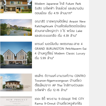
Modern Japanese ใกล้ Future Park
รังสิต รถไฟฟ้า โทลล์เวย์ และสนามบิน
ดอนเมือง เริ่ม 4.19 ล้านบาท*
อณาสิริ ราชพฤกษ์ตัดใหม่ Anasiri New
Ratchaphruek บ้านสไตล์เมดิเตอร์เรเนียน
ส่วนกลางใหญ่กว่า 3 ไร่ พร้อม Lake
และสระระบบเกลือ เริ่ม 4.39 ล้าน*
แกรนด์ เบอร์ลิงตัน เพชรเกษม-สาย 4
GRAND BURLINGTON Petchkasem-Sai
4 บ้านหรูดีไซน์ Modern Classic Luxury
เริ่ม 5.99 ล้าน*
เซนโทร ติวานนท์-งามวงศ์วาน CENTRO
Tiwanon-Ngamwongwan บ้านเดี่ยว
ดีไซน์ใหม่จาก AP Thai ใกล้ทางด่วนและ
รถไฟฟ้า เริ่ม 12-16 ล้าน*
เดอะ ซิตี้ พระราม 9-อ่อนนุช THE CITY
Rama 9-Onnut บ้านเดี่ยวหรูฟังก์ชัน