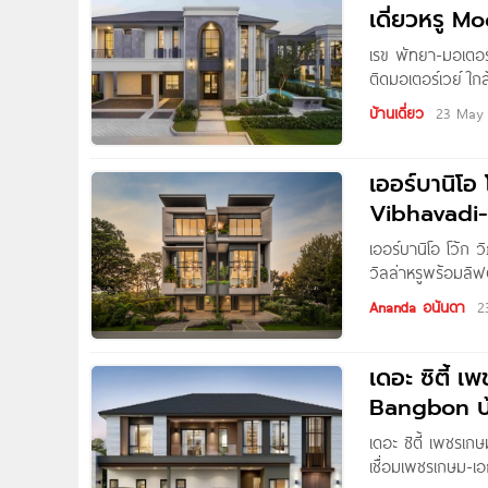
เดี่ยวหรู M
ชาตชั้นนำ เริ
เรข พัทยา-มอเตอร
ติดมอเตอร์เวย์ ใก
เดี่ยวสุดเอ็กซ์คลู
บ้านเดี่ยว
23 May
คราฟท์เวิร์ค ออ
ชีวิตที่พร้อมให้
มอเตอร์เวย์ หมาย
เออร์บานิโ
Vibhavadi-
ใจกลางแจ้งว
เออร์บานิโอ โว้
วิลล่าหรูพร้อมลิ
วิภาวดี-แจ้งวัฒน
Ananda อนันดา
2
ศักยภาพย่านแจ้งว
ทุ่งสองห้อง เขตหล
วิภาวดีรังสิต
เดอะ ซิตี้
Bangbon บ้า
เอกชัย-บาง
เดอะ ซิตี้ เพชรเ
เชื่อมเพชรเกษม-เ