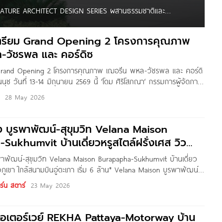
ใหม่ NATURE ARCHITECT DESIGN SERIES ผสานธรรมชาติและ
ีนแอร์ เพื่อ LIVING QUALITY ในทุกช่วงชีวิต นายธิติเมศร์
กิจบ้านเดี่ยว บริษัท เอพี ไทยแลนด์ จำกัด (มหาชน) กล่าวว่า
ตรียม Grand Opening 2 โครงการคุณภาพ
-วัชรพล และ คอร์ดิซ
Grand Opening 2 โครงการคุณภาพ เฌอรีน พหล-วัชรพล และ คอร์ดิ
ช วันที่ 13-14 มิถุนายน 2569 นี้ ‘โดม ศิริโสภณา‘ กรรมการผู้จัดการ
ประกาศยึดโปรดักส์ที่ถนัดปักหลักลุยที่อยู่อาศัยแนวราบ เตรียม Grand
28 May 2026
าร บนทำเลศักยภาพ ได้แก่ เฌอรีน พหล-วัชรพล
ง บูรพาพัฒน์-สุขุมวิท Velana Maison
ukhumvit บ้านเดี่ยวหรูสไตล์ฝรั่งเศส วิว
มบินอู่ตะเภา เริ่ม
พาพัฒน์-สุขุมวิท Velana Maison Burapapha-Sukhumvit บ้านเดี่ยว
วิวภูเขา ใกล้สนามบินอู่ตะเภา เริ่ม 6 ล้าน* Velana Maison บูรพาพัฒน์-
ยวหรูสไตล์ สไตล์ Modern French Residence จาก Eastern Star ที่ตั้ง
ร์น สตาร์
23 May 2026
สาย 1035 ต.บ้านฉาง อ.บ้านฉาง จ.ระยอง เป็นถนนที่เชื่อมระหว่างถนน
สุขุมวิท ไม่ไกลจากมอเตอร์เวย์
มอเตอร์เวย์ REKHA Pattaya-Motorway บ้าน