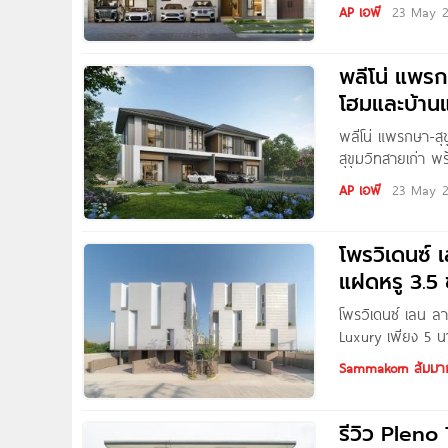
หรูโครงการใหม่จาก
AP เอพี
23 May 
หนองแขม เขตหนอง
บอน และสามารถเด
ด้วยสิ่งอำนวยค
พลีโน่ แพร
โฮมและบ้านแ
24 ชม.*
พลีโน่ แพรกษา-สุ
สุขุมวิทสายเก่า พ
โครงการใหม่จาก AP
AP เอพี
23 May 
จ.สมุทรปราการ เช
ทั้ง BTS เคหะฯ แ
โพรวิเดนซ์
แฝดหรู 3.5 ช
โพรวิเดนซ์ เลน ล
Luxury เพียง 5 น
ลาซาล บ้านแฝดหรู
Sammakorn สัมมา
รีวิว Plen