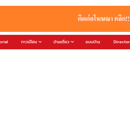
rial
ทาวน์โฮม
บ้านเดี่ยว
แบบบ้าน
Directo