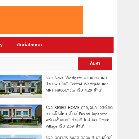
ry
ติดต่อโฆษณา
ค้นหา
รีวิว Nova Westgate บ้านเดี่ยว และ
บ้านแฝด ใกล้ Central Westgate และ
MRT คลองบางไผ่ เริ่ม 4.29 ล้าน*
รีวิว RESEO HOME กาญจนา-เวสต์เกต
ทาวน์โฮมใหม่ สไตล์ Fusion Japanese
พร้อมชั้นลอย* ทำเลดี ใกล้ Jas Green
Village เริ่ม 2.59 ล้าน*
รีวิว อณาสิริ รังสิต-คลอง 3 บ้านสไตล์