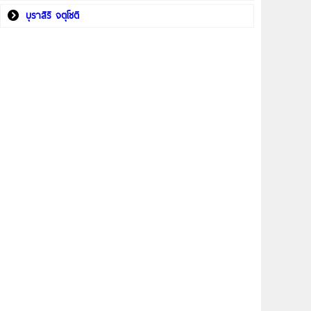
บุราสิริ จตุโชติ