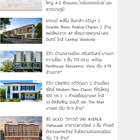
ใหญ่ 4-5 ห้องนอน ใกล้มอเตอร์เวย์ และ
สุวรรณภูมิ
แกรนด์ พลีโน่ ปิ่นเกล้า-จรัญฯ 2
Grande Pleno Pinkloa-Charan 2 บ้าน
แฝดใหม่จาก AP เชื่อมราชพฤกษ์-นคร
อินทร์ ใกล้ Central Westville
รีวิว บ้านกลางเมือง ศรีนครินทร์-บางนา
ทาวน์โฮม 3 ชั้น 173 ตร.ม. พร้อม
Penthouse Panoramic View เริ่ม 4.79
ล้านบาท*
รีวิว CENTRO ทวีวัฒนา 2 บ้านเดี่ยว
สไตล์ Modern Neo Classic ที่ดินใหญ่
100 ตร.ว. + ทำเลเชื่อมบางแค ใกล้
รร.อัสสัมชัญ ธนบุรี และ The Mall
บางแค เริ่ม 10.9 ล้าน*
สิริ อเวนิว วิภาวดี SIRI AVENUE
Vibhavadi อาคารพาณิชย์ 3 ชั้น ทำเลดี
ติดถนนเทพรักษ์ ใกล้สนามบินดอนเมือง
เริ่ม 7.9 ล้าน*