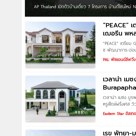
AP Thailand เปิดตัวบ้านเดี่ยว 7 โครงการ บ้านดีไซน์
สถาปัตยกรรมเข้ากับความเข้าใจชีวิต พร้อมนวัตกรรมบ้านคล
สุขุมาลพันธ์ ผู้ช่วยกรรมการผู้อำนวยการ สายงานกลุ่มธุร
“PEACE” เ
สำหรับเอพี ไทยแลนด์ เราเชื่อว่า ‘บ้านที่ดี’
เฌอรีน พหล
“PEACE” เตรียม 
ซ พัฒนาการ-อ่อนนุ
รุ่นใหม่ “PEACE” 
PAL พีซแอนด์ลีฟวิ่ง
Opening 2 โครงก
เวลาน่า เมซ
Burapapha-S
ภูเขา ใกล้สนา
เวลาน่า เมซง บูร
หรูสไตล์ฝรั่งเศส 
สุขุมวิท บ้านเดี่
Eastern Star อีสเทอ
โครงการอยู่ยนถนน
บูรพาพัฒน์และถนน
เรข พัทยา-