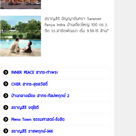
สราญสิริ ปัญญาอินทรา Saransiri
Panya Indra บ้านเดี่ยวใหญ่ 100 ตร.ว.
ดิด รร.สาธิตพัฒนา เริ่ม 9.59-15 ล้าน*
INNER PEACE สาทร-ท่าพระ
CHER สาทร-สุขสวัสดิ์
บ้านกลางเมือง สาทร-กัลปพฤกษ์ 2
สราญสิริ จตุโชติ
Pleno Town ธรรมศาสตร์-รังสิต
สราญสิริ ราชพฤกษ์-346