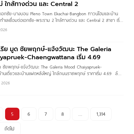
หม่ ใกล้ทางด่วน และ Central 2
น์ เอกชัย-บางบอน Pleno Town Ekachai-Bangbon ทาวน์โฮมและบ้าน
่ ทำเลเชื่อมต่อเอกชัย-พระราม 2 ใกล้ทางด่วน และ Central 2 สาขา เริ่ม
n by : Pure Thitapa สวัสดีค่ะ คุณผู้อ่าน Homenayoo วันนี้เราจะพา
2026
eno Town เอกชัย-บางบอน‘
รีย มูด ชัยพฤกษ์-แจ้งวัฒนะ The Galeria
apruek-Chaengwattana เริ่ม 4.69
ูด ชัยพฤกษ์-แจ้งวัฒนะ The Galeria Mood Chaiyapruek-
านเดี่ยวและบ้านแฝดหลังใหญ่ ใกล้ถนนราชพฤกษ์ ราคาเริ่ม 4.69 ล้าน
a Mood ชัยพฤกษ์-แจ้งวัฒนะ บ้านโครงการใหม่ จาก TEKA REAL
 2026
รงการอยู่บน ถ.โยธาธิการ นนทบุรี 2003 ต.บางพลับ อ.บางบัวทอง
ลศักยภาพ
5
6
7
8
…
1,314
ถัดไป