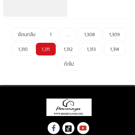
ย้อนกลับ
1
…
1,308
1,309
1,310
1,311
1,312
1,313
1,314
ถัดไป