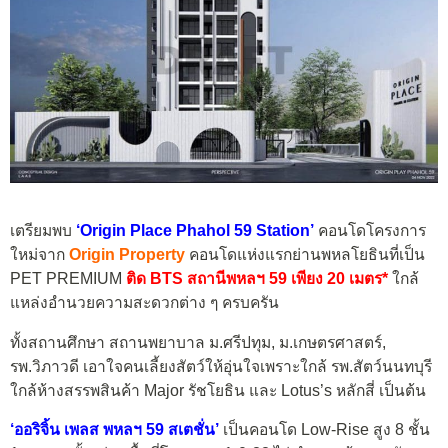
เตรียมพบ
‘Origin Place Phahol 59 Station’
คอนโดโครงการ
ใหม่จาก
Origin Property
คอนโดแห่งแรกย่านพหลโยธินที่เป็น
PET PREMIUM
ติด BTS สถานีพหลฯ 59
เพียง 20 เมตร*
ใกล้
แหล่งอำนวยความสะดวกต่าง ๆ ครบครัน
ทั้งสถานศึกษา สถานพยาบาล ม.ศรีปทุม, ม.เกษตรศาสตร์,
รพ.วิภาวดี เอาใจคนเลี้ยงสัตว์ให้อุ่นใจเพราะใกล้ รพ.สัตว์นนทบุรี
ใกล้ห้างสรรพสินค้า Major รัชโยธิน และ Lotus’s หลักสี่ เป็นต้น
‘ออริจิ้น เพลส พหลฯ 59 สเตชั่น’
เป็นคอนโด Low-Rise สูง 8 ชั้น