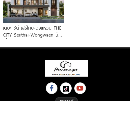
เดอะ ซิตี้ เสรีไทย-วงแหวน THE
CITY Serithai-Wongwaen บ้าน
เดี่ยวหรู ดีไซน์ใหม่ จาก AP
แลกลิงค์