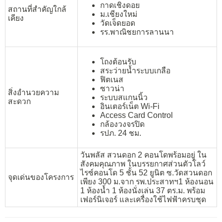
กาดเชิงดอย
สถานที่สำคัญใกล้
ม.เชียงใหม่
เคียง
วัดเจ็ดยอด
รร.พาณิชยการลานนา
โถงต้อนรับ
สระว่ายน้ำระบบเกลือ
ฟิตเนส
ซาวน่า
สิ่งอำนวยความ
ระบบสแกนนิ้ว
สะดวก
อินเตอร์เน็ต Wi-Fi
Access Card Control
กล้องวงจรปิด
รปภ. 24 ชม.
วันพลัส สวนดอก 2 คอนโดพร้อมอยู่ ใน
สังคมคุณภาพ ในบรรยกาศส่วนตัวโลว์
ไรซ์คอนโด 5 ชั้น 52 ยูนิต ซ.วัดสวนดอก
จุดเด่นของโครงการ
เพียง 300 ม.จาก รพ.ประสาทฯ1 ห้องนอน
1 ห้องน้ำ 1 ห้องนั่งเล่น 37 ตร.ม. พร้อม
เฟอร์นิเจอร์ และเครื่องใช้ไฟฟ้าครบชุด