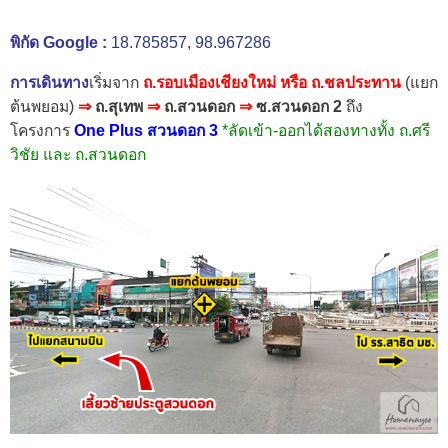
พิกัด Google :
18.785857, 98.967286
การเดินทาง
เริ่มจาก
ถ.รอบเมืองเชียงใหม่ หรือ ถ.ชลประทาน
(แยก
ต้นพยอม)
⇒
ถ.สุเทพ
⇒
ถ.สวนดอก
⇒
ซ.สวนดอก 2
ถึง
โครงการ
One Plus สวนดอก 3
*ลัดเข้า-ออกได้สองทางทั้ง ถ.ศรี
วิชัย และ ถ.สวนดอก