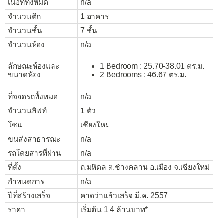
เนื้อที่ทั้งหมด
n/a
จำนวนตึก
1 อาคาร
จำนวนชั้น
7 ชั้น
จำนวนห้อง
n/a
ลักษณะห้องและ
1 Bedroom : 25.70-38.01 ตร.ม.
ขนาดห้อง
2 Bedrooms : 46.67 ตร.ม.
ที่จอดรถทั้งหมด
n/a
จำนวนลิฟท์
1 ตัว
โซน
เชียงใหม่
ขนส่งสาธารณะ
n/a
รถโดยสารที่ผ่าน
n/a
ที่ตั้ง
ถ.มหิดล ต.ช้างคลาน อ.เมือง จ.เชียงใหม่
กำหนดการ
n/a
ปีที่สร้างเสร็จ
คาดว่าแล้วเสร็จ มี.ค. 2557
ราคา
เริ่มต้น 1.4 ล้านบาท*