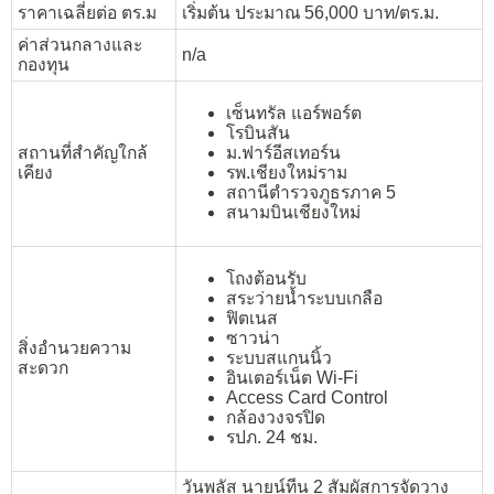
ราคาเฉลี่ยต่อ ตร.ม
เริ่มต้น ประมาณ 56,000 บาท/ตร.ม.
ค่าส่วนกลางและ
n/a
กองทุน
เซ็นทรัล แอร์พอร์ต
โรบินสัน
สถานที่สำคัญใกล้
ม.ฟาร์อีสเทอร์น
เคียง
รพ.เชียงใหม่ราม
สถานีตำรวจภูธรภาค 5
สนามบินเชียงใหม่
โถงต้อนรับ
สระว่ายน้ำระบบเกลือ
ฟิตเนส
ซาวน่า
สิ่งอำนวยความ
ระบบสแกนนิ้ว
สะดวก
อินเตอร์เน็ต Wi-Fi
Access Card Control
กล้องวงจรปิด
รปภ. 24 ชม.
วันพลัส นายน์ทีน 2 สัมผัสการจัดวาง