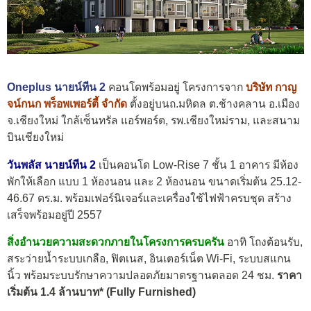
Oneplus นายน์ทีน 2
คอนโดพร้อมอยู่ โครงการจาก
บริษัท กาญ
จน์กนก พร็อพเพอร์ตี้ จำกัด
ตั้งอยู่บนถ.มหิดล ต.ช้างคลาน อ.เมือง
จ.เชียงใหม่ ใกล้เซ็นทรัล แอร์พอร์ต, รพ.เชียงใหม่ราม, และสนาม
บินเชียงใหม่
วันพลัส นายน์ทีน 2
เป็นคอนโด Low-Rise 7 ชั้น 1 อาคาร มีห้อง
พักให้เลือก แบบ 1 ห้องนอน และ 2 ห้องนอน ขนาดเริ่มต้น 25.12-
46.67 ตร.ม. พร้อมเฟอร์นิเจอร์และเครื่องใช้ไฟฟ้าครบชุด สร้าง
เสร็จพร้อมอยู่ปี 2557
สิ่งอำนวยความสะดวกภายในโครงการครบครัน
อาทิ โถงต้อนรับ,
สระว่ายน้ำระบบเกลือ, ฟิตเนส, อินเตอร์เน็ต Wi-Fi, ระบบสแกน
นิ้ว พร้อมระบบรักษาความปลอดภัยมาตรฐานตลอด 24 ชม.
ราคา
เริ่มต้น 1.4 ล้านบาท* (Fully Furnished)