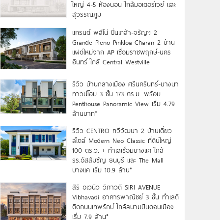
ใหญ่ 4-5 ห้องนอน ใกล้มอเตอร์เวย์ และ
สุวรรณภูมิ
แกรนด์ พลีโน่ ปิ่นเกล้า-จรัญฯ 2
Grande Pleno Pinkloa-Charan 2 บ้าน
แฝดใหม่จาก AP เชื่อมราชพฤกษ์-นคร
อินทร์ ใกล้ Central Westville
รีวิว บ้านกลางเมือง ศรีนครินทร์-บางนา
ทาวน์โฮม 3 ชั้น 173 ตร.ม. พร้อม
Penthouse Panoramic View เริ่ม 4.79
ล้านบาท*
รีวิว CENTRO ทวีวัฒนา 2 บ้านเดี่ยว
สไตล์ Modern Neo Classic ที่ดินใหญ่
100 ตร.ว. + ทำเลเชื่อมบางแค ใกล้
รร.อัสสัมชัญ ธนบุรี และ The Mall
บางแค เริ่ม 10.9 ล้าน*
สิริ อเวนิว วิภาวดี SIRI AVENUE
Vibhavadi อาคารพาณิชย์ 3 ชั้น ทำเลดี
ติดถนนเทพรักษ์ ใกล้สนามบินดอนเมือง
เริ่ม 7.9 ล้าน*