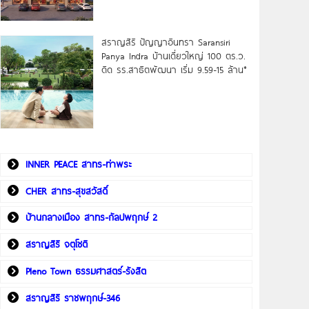
สราญสิริ ปัญญาอินทรา Saransiri
Panya Indra บ้านเดี่ยวใหญ่ 100 ตร.ว.
ดิด รร.สาธิตพัฒนา เริ่ม 9.59-15 ล้าน*
INNER PEACE สาทร-ท่าพระ
CHER สาทร-สุขสวัสดิ์
บ้านกลางเมือง สาทร-กัลปพฤกษ์ 2
สราญสิริ จตุโชติ
Pleno Town ธรรมศาสตร์-รังสิต
สราญสิริ ราชพฤกษ์-346