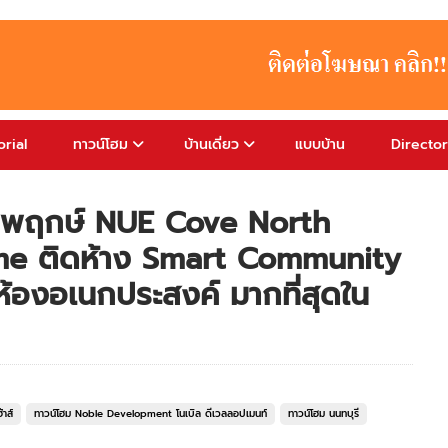
rial
ทาวน์โฮม
บ้านเดี่ยว
แบบบ้าน
Directo
าชพฤกษ์ NUE Cove North
me ติดห้าง Smart Community
ห้องอเนกประสงค์ มากที่สุดใน
้าส์
ทาวน์โฮม Noble Development โนเบิล ดีเวลลอปเมนท์
ทาวน์โฮม นนทบุรี