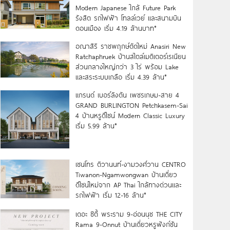
Modern Japanese ใกล้ Future Park
รังสิต รถไฟฟ้า โทลล์เวย์ และสนามบิน
ดอนเมือง เริ่ม 4.19 ล้านบาท*
อณาสิริ ราชพฤกษ์ตัดใหม่ Anasiri New
Ratchaphruek บ้านสไตล์เมดิเตอร์เรเนียน
ส่วนกลางใหญ่กว่า 3 ไร่ พร้อม Lake
และสระระบบเกลือ เริ่ม 4.39 ล้าน*
แกรนด์ เบอร์ลิงตัน เพชรเกษม-สาย 4
GRAND BURLINGTON Petchkasem-Sai
4 บ้านหรูดีไซน์ Modern Classic Luxury
เริ่ม 5.99 ล้าน*
เซนโทร ติวานนท์-งามวงศ์วาน CENTRO
Tiwanon-Ngamwongwan บ้านเดี่ยว
ดีไซน์ใหม่จาก AP Thai ใกล้ทางด่วนและ
รถไฟฟ้า เริ่ม 12-16 ล้าน*
เดอะ ซิตี้ พระราม 9-อ่อนนุช THE CITY
Rama 9-Onnut บ้านเดี่ยวหรูฟังก์ชัน