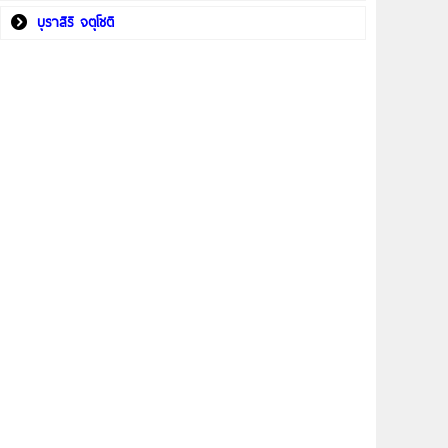
บุราสิริ จตุโชติ