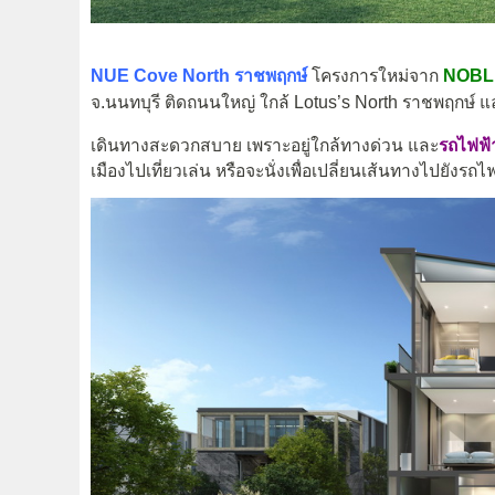
NUE Cove North ราชพฤกษ์
โครงการใหม่จาก
NOBL
จ.นนทบุรี ติดถนนใหญ่ ใกล้ Lotus’s North ราชพฤกษ์ แ
เดินทางสะดวกสบาย เพราะอยู่ใกล้ทางด่วน และ
รถไฟฟ้า
เมืองไปเที่ยวเล่น หรือจะนั่งเพื่อเปลี่ยนเส้นทางไปยังรถไฟ