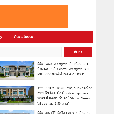
ry
ติดต่อโฆษณา
ค้นหา
รีวิว Nova Westgate บ้านเดี่ยว และ
บ้านแฝด ใกล้ Central Westgate และ
MRT คลองบางไผ่ เริ่ม 4.29 ล้าน*
รีวิว RESEO HOME กาญจนา-เวสต์เกต
ทาวน์โฮมใหม่ สไตล์ Fusion Japanese
พร้อมชั้นลอย* ทำเลดี ใกล้ Jas Green
Village เริ่ม 2.59 ล้าน*
รีวิว อณาสิริ รังสิต-คลอง 3 บ้านสไตล์