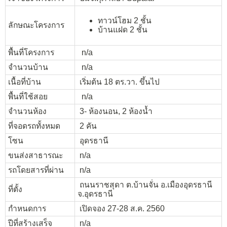
ทาวน์โฮม 2 ชั้น
ลักษณะโครงการ
บ้านแฝด 2 ชั้น
พื้นที่โครงการ
n/a
จำนวนบ้าน
n/a
เนื้อที่บ้าน
เริ่มต้น 18 ตร.วา. ขึ้นไป
พื้นที่ใช้สอย
n/a
จำนวนห้อง
3- ห้องนอน, 2 ห้องน้ำ
ที่จอดรถทั้งหมด
2 คัน
โซน
อุดรธานี
ขนส่งสาธารณะ
n/a
รถโดยสารที่ผ่าน
n/a
ถนนราชสุดา ต.
บ้านจั่น อ.เมืองอุดรธานี
ที่ตั้ง
จ.อุดรธานี
กำหนดการ
เปิดจอง 27-28 ส.ค. 2560
ปีที่สร้างเสร็จ
n/a