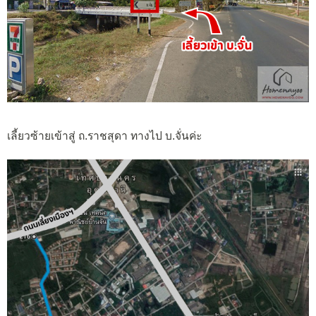
เลี้ยวซ้ายเข้าสู่ ถ.ราชสุดา ทางไป บ.จั่นค่ะ