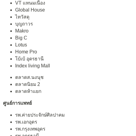
VT แหนมเนือง
Global House
ไทวัสดุ
บุญถาวร
Makro
Big C
Lotus
Home Pro
โบ้เบ้ อุดรธานี
Index living Mall
ตลาดส.นงนุช
ตลาดนิยม 2
ตลาดห้าแยก
ศูนย์การแพทย์
รพ.ค่ายประจักษ์ศิลปาคม
รพ.เอกอุดร
รพ.กรุงเทพอุดร
รพ.อุดรธานี