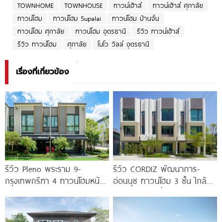
TOWNHOME
TOWNHOUSE
ทาวน์เฮ้าส์
ทาวน์เฮ้าส์ ศุภาลัย
ทาวน์โฮม
ทาวน์โฮม Supalai
ทาวน์โฮม บ้านจั่น
ทาวน์โฮม ศุภาลัย
ทาวน์โฮม อุดรธานี
รีวิว ทาวน์เฮ้าส์
รีวิว ทาวน์โฮม
ศุภาลัย
โนโว วิลล์ อุดรธานี
เรื่องที่เกี่ยวข้อง
รีวิว Pleno พระราม 9-
รีวิว CORDIZ พัฒนาการ-
กรุงเทพกรีฑา 4 ทาวน์โฮมหน้า
อ่อนนุช ทาวน์โฮม 3 ชั้น ใกล้
กว้าง New Series สุด
BTS อ่อนนุช เชื่อมต่อเอกมัย-
Premium
ทองหล่อ