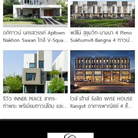
อภิทาวน์ นครสวรรค์ Apitown
พลีโน่ สุขุมวิท-บางนา 4 Pleno
Nakhon Sawan ใกล้ V-Square
Sukhumvit-Bangna 4 ทาวน์
และ Central เพียง
โฮมและบ้านรูปแบบใหม่ ใกล้
MEGA บางนา
รีวิว INNER PEACE สาทร-
ไวส์ เฮ้าส์ รังสิต WISE HOUSE
ท่าพระ พรีเมียมทาวน์โฮม และ
Rangsit อาคารพาณิชย์ 4 ชั้น
บ้านแฝด 3 ชั้น ใกล้ BTS
จาก