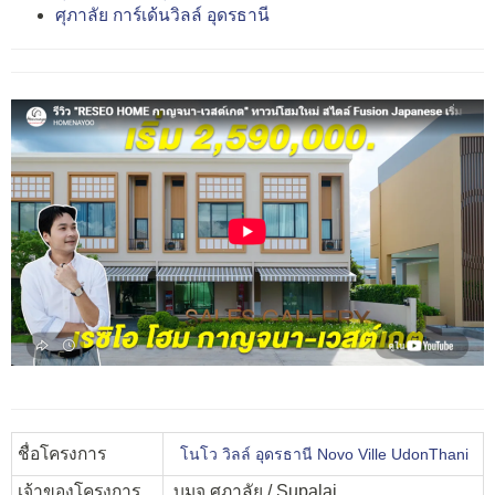
ศุภาลัย การ์เด้นวิลล์ อุดรธานี
ชื่อโครงการ
โนโว วิลล์ อุดรธานี Novo Ville UdonThani
เจ้าของโครงการ
บมจ.ศุภาลัย / Supalai