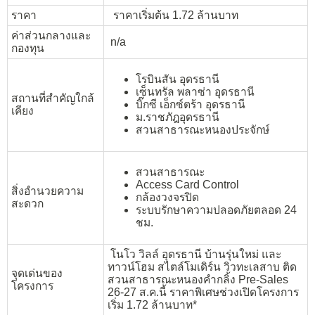
ราคา
ราคาเริ่มต้น 1.72 ล้านบาท
ค่าส่วนกลางและ
n/a
กองทุน
โรบินสัน อุดรธานี
เซ็นทรัล พลาซ่า อุดรธานี
สถานที่สำคัญใกล้
บิ๊กซี เอ็กซ์ตร้า อุดรธานี
เคียง
ม.ราชภัฎอุดรธานี
สวนสาธารณะหนองประจักษ์
สวนสาธารณะ
Access Card Control
สิ่งอำนวยความ
กล้องวงจรปิด
สะดวก
ระบบรักษาความปลอดภัยตลอด 24
ชม.
โนโว วิลล์ อุดรธานี บ้านรุ่นใหม่ และ
ทาวน์โฮม สไตล์โมเดิร์น วิวทะเลสาบ ติด
จุดเด่นของ
สวนสาธารณะหนองคำกลิ้ง Pre-Sales
โครงการ
26-27 ส.ค.นี้ ราคาพิเศษช่วงเปิดโครงการ
เริ่ม 1.72 ล้านบาท*