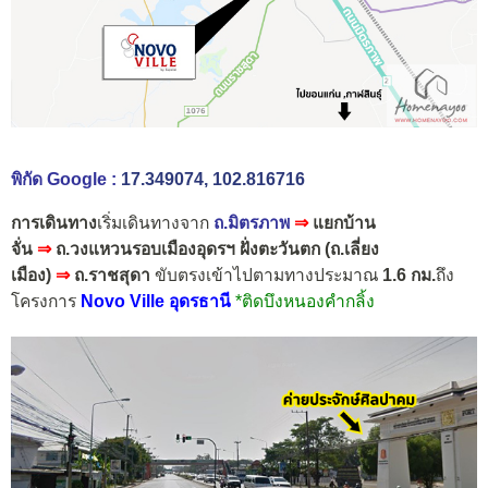
พิกัด Google :
17.349074, 102.816716
การเดินทาง
เริ่มเดินทางจาก
ถ.มิตรภาพ
⇒
แยกบ้าน
จั่น
⇒
ถ.วงแหวนรอบเมืองอุดรฯ ฝั่งตะวันตก (ถ.เลี่ยง
เมือง)
⇒
ถ.ราชสุดา
ขับตรงเข้าไปตามทางประมาณ
1.6 กม.
ถึง
โครงการ
Novo Ville อุดรธานี
*ติดบึงหนองคำกลิ้ง