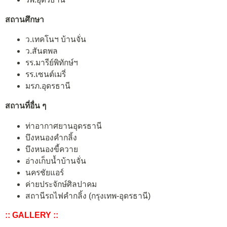
สถานศึกษา
ว.เทคโนฯ บ้านจั่น
ว.สันตพล
รร.มารีย์พิทักษ์ฯ
รร.เซนต์เมรี่
มรภ.อุดรธานี
สถานที่อื่น ๆ
ท่าอากาศยานอุดรธานี
บึงหนองคำกลิ้ง
บึงหนองขี้ควาย
อ่างเก็บน้ำบ้านจั่น
นครชัยแอร์
ค่ายประจักษ์ศิลปาคม
สถานีรถไฟคำกลิ้ง (กรุงเทพ-อุดรธานี)
:: GALLERY ::