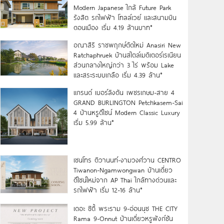
Modern Japanese ใกล้ Future Park
รังสิต รถไฟฟ้า โทลล์เวย์ และสนามบิน
ดอนเมือง เริ่ม 4.19 ล้านบาท*
อณาสิริ ราชพฤกษ์ตัดใหม่ Anasiri New
Ratchaphruek บ้านสไตล์เมดิเตอร์เรเนียน
ส่วนกลางใหญ่กว่า 3 ไร่ พร้อม Lake
และสระระบบเกลือ เริ่ม 4.39 ล้าน*
แกรนด์ เบอร์ลิงตัน เพชรเกษม-สาย 4
GRAND BURLINGTON Petchkasem-Sai
4 บ้านหรูดีไซน์ Modern Classic Luxury
เริ่ม 5.99 ล้าน*
เซนโทร ติวานนท์-งามวงศ์วาน CENTRO
Tiwanon-Ngamwongwan บ้านเดี่ยว
ดีไซน์ใหม่จาก AP Thai ใกล้ทางด่วนและ
รถไฟฟ้า เริ่ม 12-16 ล้าน*
เดอะ ซิตี้ พระราม 9-อ่อนนุช THE CITY
Rama 9-Onnut บ้านเดี่ยวหรูฟังก์ชัน