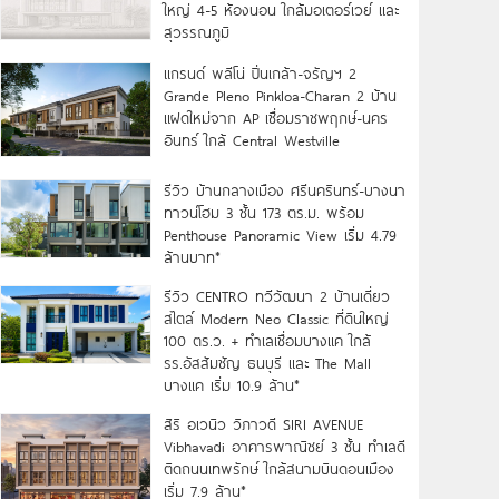
ใหญ่ 4-5 ห้องนอน ใกล้มอเตอร์เวย์ และ
สุวรรณภูมิ
แกรนด์ พลีโน่ ปิ่นเกล้า-จรัญฯ 2
Grande Pleno Pinkloa-Charan 2 บ้าน
แฝดใหม่จาก AP เชื่อมราชพฤกษ์-นคร
อินทร์ ใกล้ Central Westville
รีวิว บ้านกลางเมือง ศรีนครินทร์-บางนา
ทาวน์โฮม 3 ชั้น 173 ตร.ม. พร้อม
Penthouse Panoramic View เริ่ม 4.79
ล้านบาท*
รีวิว CENTRO ทวีวัฒนา 2 บ้านเดี่ยว
สไตล์ Modern Neo Classic ที่ดินใหญ่
100 ตร.ว. + ทำเลเชื่อมบางแค ใกล้
รร.อัสสัมชัญ ธนบุรี และ The Mall
บางแค เริ่ม 10.9 ล้าน*
สิริ อเวนิว วิภาวดี SIRI AVENUE
Vibhavadi อาคารพาณิชย์ 3 ชั้น ทำเลดี
ติดถนนเทพรักษ์ ใกล้สนามบินดอนเมือง
เริ่ม 7.9 ล้าน*