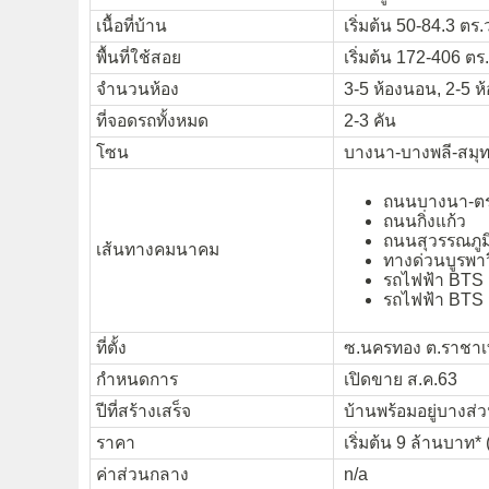
เนื้อที่บ้าน
เริ่มต้น 50-84.3 ตร.
พื้นที่ใช้สอย
เริ่มต้น 172-406 ตร
จำนวนห้อง
3-5 ห้องนอน, 2-5 ห้
ที่จอดรถทั้งหมด
2-3 คัน
โซน
บางนา-บางพลี-สมุ
ถนนบางนา-ต
ถนนกิ่งแก้ว
ถนนสุวรรณภูม
เส้นทางคมนาคม
ทางด่วนบูรพาว
รถไฟฟ้า BTS
รถไฟฟ้า BTS 
ที่ตั้ง
ซ.นครทอง ต.ราชาเท
กำหนดการ
เปิดขาย ส.ค.63
ปีที่สร้างเสร็จ
บ้านพร้อมอยู่บางส่ว
ราคา
เริ่มต้น 9 ล้านบาท* 
ค่าส่วนกลาง
n/a