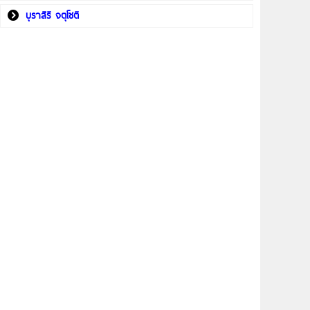
บุราสิริ จตุโชติ