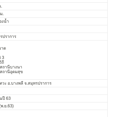
ว.
.ม.
องน้ำ
ทรปราการ
ราด
ิ 3
ิถี
 สถานีบางนา
สถานีอุดมสุข
วะ อ.บางพลี จ.สมุทรปราการ
นปี 63
(พ.ย.63)