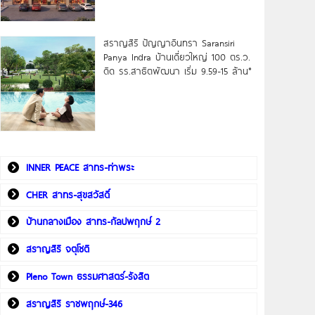
สราญสิริ ปัญญาอินทรา Saransiri
Panya Indra บ้านเดี่ยวใหญ่ 100 ตร.ว.
ดิด รร.สาธิตพัฒนา เริ่ม 9.59-15 ล้าน*
INNER PEACE สาทร-ท่าพระ
CHER สาทร-สุขสวัสดิ์
บ้านกลางเมือง สาทร-กัลปพฤกษ์ 2
สราญสิริ จตุโชติ
Pleno Town ธรรมศาสตร์-รังสิต
สราญสิริ ราชพฤกษ์-346