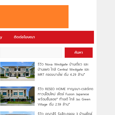
ry
ติดต่อโฆษณา
ค้นหา
รีวิว Nova Westgate บ้านเดี่ยว และ
บ้านแฝด ใกล้ Central Westgate และ
MRT คลองบางไผ่ เริ่ม 4.29 ล้าน*
รีวิว RESEO HOME กาญจนา-เวสต์เกต
ทาวน์โฮมใหม่ สไตล์ Fusion Japanese
พร้อมชั้นลอย* ทำเลดี ใกล้ Jas Green
Village เริ่ม 2.59 ล้าน*
รีวิว อณาสิริ รังสิต-คลอง 3 บ้านสไตล์