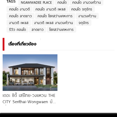
TAGS
NGAMWADEE PLACE
คอนโด
คอนโด งามวงศ์วาน
คอนโด งามวดี
คอนโด งามวดี เพลส
คอนโด จตุจักร
คอนโด ลาดยาว
คอนโด โชคสว่างเคหะการ
งามวงศ์วาน
งามวดี เพลส
งามวดี เพลส งามวงศ์วาน
จตุจักร
รีวิว คอนโด
ลาดยาว
โชคสว่างเคหะการ
เรื่องที่เกี่ยวข้อง
เดอะ ซิตี้ เสรีไทย-วงแหวน THE
CITY Serithai-Wongwaen บ้าน
เดี่ยวหรู ดีไซน์ใหม่ จาก AP