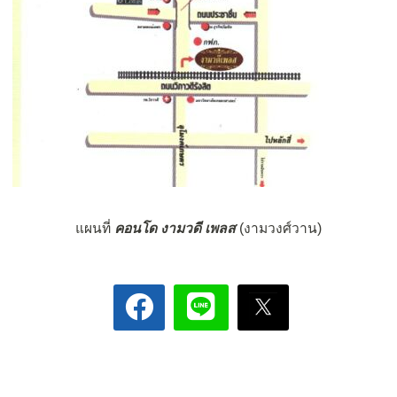
แผนที่
คอนโด งามวดี เพลส
(งามวงศ์วาน)