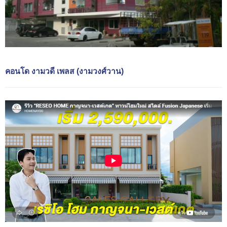
คอนโด งามวดี เพลส (งามวงศ์วาน)