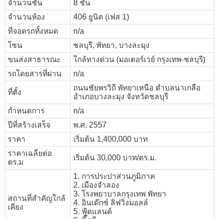
จำนวนชั้น
8 ชั้น
จำนวนห้อง
406 ยูนิต (เฟส 1)
ที่จอดรถทั้งหมด
n/a
โซน
ชลบุรี, พัทยา, บางละมุง
ขนส่งสาธารณะ
ใกล้ทางด่วน (มอเตอร์เวย์ กรุงเทพ-ชลบุรี)
รถโดยสารที่ผ่าน
n/a
ถนนชัยพรวิถี พัทยาเหนือ ตำบลนาเกลือ
ที่ตั้ง
อำเภอบางละมุง จังหวัดชลบุรี
กำหนดการ
n/a
ปีที่สร้างเสร็จ
พ.ศ. 2557
ราคา
เริ่มต้น 1,400,000 บาท
ราคาเฉลี่ยต่อ
เริ่มต้น 30,000 บาท/ตร.ม.
ตร.ม
1. การประปาส่วนภูมิภาค
2. เมืองจำลอง
3. โรงพยาบาลกรุงเทพ พัทยา
สถานที่สำคัญใกล้
4. อินเด๊กซ์ ลิฟวิ่งมอลล์
เคียง
5. ฟู้ดแลนด์