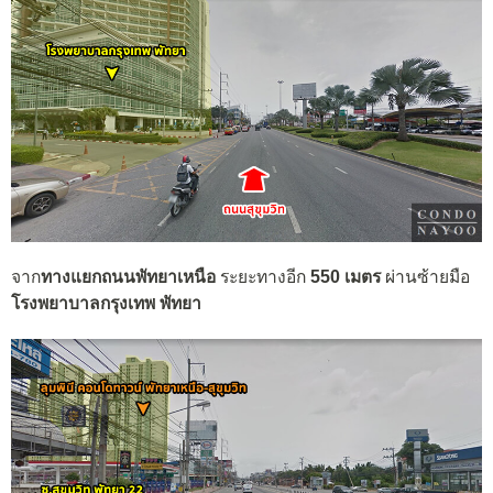
จาก
ทางแยกถนนพัทยาเหนือ
ระยะทางอีก
550 เมตร
ผ่านซ้ายมือ
โรงพยาบาลกรุงเทพ พัทยา