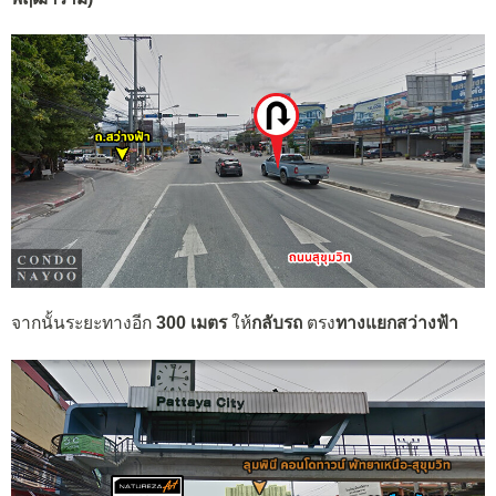
จากนั้นระยะทางอีก
300 เมตร
ให้
กลับรถ
ตรง
ทางแยกสว่างฟ้า