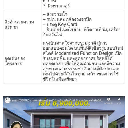
6. บิ๊กซี
7. คิงพาวเวอร์
– สระว่ายน้ำ
– รปภ. และ กล้องวงจรปิด
สิ่งอำนวยความ
– ประตู Key Card
สะดวก
– อินเตอร์เนตไร้สาย, ทีวีดาวเทียม, เครื่อง
จับควันไฟ
แรงบันดาลใจจากธรรมชาติ สู่การ
ออกแบบคอนโด บนพื้นที่สีเขียวรูปแบบใหม่
สไตล์ Modernized Function Design เปิด
จุดเด่นของ
รับลมสดชื่น และสูดอากาศบริสุทธิ์ได้
โครงการ
ตลอดเวลา เพื่อให้คุณพักผ่อน และมีความ
สุขท่ามกลางธรรมชาติอย่างมีศิลปะ และ
เต็มไปด้วยสีสันในทุกย่างก้าวของการใช้
ชีวิตในเมืองพัทยา