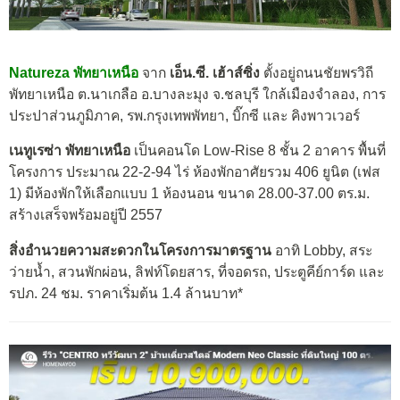
Natureza พัทยาเหนือ
จาก
เอ็น.ซี. เฮ้าส์ซิ่ง
ตั้งอยู่ถนนชัยพรวิถี
พัทยาเหนือ ต.นาเกลือ อ.บางละมุง จ.ชลบุรี ใกล้เมืองจำลอง, การ
ประปาส่วนภูมิภาค, รพ.กรุงเทพพัทยา, บิ๊กซี และ คิงพาวเวอร์
เนทูเรซ่า พัทยาเหนือ
เป็นคอนโด Low-Rise 8 ชั้น 2 อาคาร พื้นที่
โครงการ ประมาณ 22-2-94 ไร่ ห้องพักอาศัยรวม 406 ยูนิต (เฟส
1) มีห้องพักให้เลือกแบบ 1 ห้องนอน ขนาด 28.00-37.00 ตร.ม.
สร้างเสร็จพร้อมอยู่ปี 2557
สิ่งอำนวยความสะดวกในโครงการมาตรฐาน
อาทิ Lobby, สระ
ว่ายน้ำ, สวนพักผ่อน, ลิฟท์โดยสาร, ที่จอดรถ, ประตูคีย์การ์ด และ
รปภ. 24 ชม. ราคาเริ่มต้น 1.4 ล้านบาท*