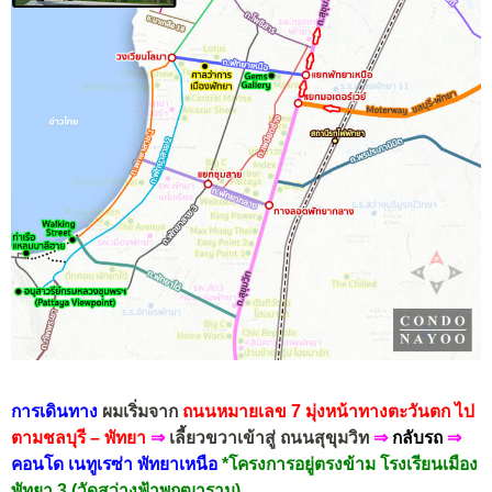
การเดินทาง
ผมเริ่มจาก
ถนนหมายเลข 7 มุ่งหน้าทางตะวันตก ไป
ตามชลบุรี – พัทยา
⇒
เลี้ยวขวาเข้าสู่ ถนนสุขุมวิท
⇒
กลับรถ
⇒
คอนโด เนทูเรซ่า พัทยาเหนือ
*โครงการอยู่ตรงข้าม โรงเรียนเมือง
พัทยา 3 (วัดสว่างฟ้าพฤฒาราม)