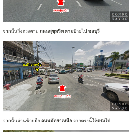
จากนั้นวิ่งตรงตาม
ถนนสุขุมวิท
ตามป้ายไป
ชลบุรี
จากนั้นผ่านซ้ายมือ
ถนนพัทยาเหนือ
จากตรงนี้ให้
ตรงไป