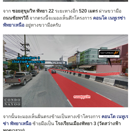
จาก
ซอยสุขุมวิท พัทยา 22
ระยะทางอีก
520 เมตร
ผ่านขวามือ
ถนนชัยพรวิถี
จากตรงนี้จะมองเห็นตึกโครงการ
คอนโด เนทูเรซ่า
พัทยาเหนือ
อยู่ทางขวามือครับ
จากนั้นจะมองเห็นฝั่นตรงข้ามเป็นทางเข้าโครงการ
คอนโด เนทูเร
ซ่า พัทยาเหนือ
ซ้ายมือเป็น
โรงเรียนเมืองพัทยา 3 (วัดสว่างฟ้า
พฤฒาราม)