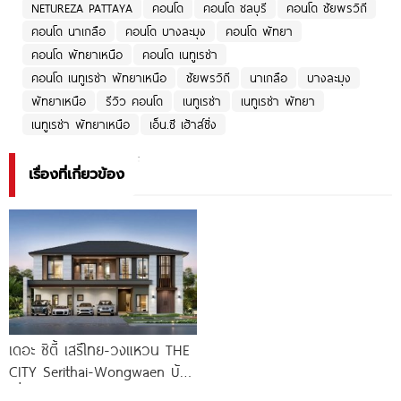
NETUREZA PATTAYA
คอนโด
คอนโด ชลบุรี
คอนโด ชัยพรวิถี
คอนโด นาเกลือ
คอนโด บางละมุง
คอนโด พัทยา
คอนโด พัทยาเหนือ
คอนโด เนทูเรซ่า
คอนโด เนทูเรซ่า พัทยาเหนือ
ชัยพรวิถี
นาเกลือ
บางละมุง
พัทยาเหนือ
รีวิว คอนโด
เนทูเรซ่า
เนทูเรซ่า พัทยา
เนทูเรซ่า พัทยาเหนือ
เอ็น.ซี เฮ้าส์ซิ่ง
เรื่องที่เกี่ยวข้อง
เดอะ ซิตี้ เสรีไทย-วงแหวน THE
CITY Serithai-Wongwaen บ้าน
เดี่ยวหรู ดีไซน์ใหม่ จาก AP