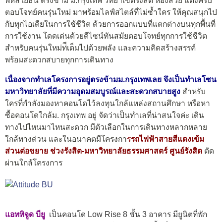
พหลโยธิน ตรงข้าม ม.กรุงเทพ วิทยาเขตรังสิต ห้องสวย แต่งครบ
ตอบโจทย์คนรุ่นใหม่ มาพร้อมไลฟ์สไตล์ที่ไม่ซ้ำใคร ให้คุณสนุกไป
กับทุกไอเดียในการใช้ชีวิต ด้วยการออกแบบที่แตกต่างบนทุกพื้นที่
การใช้งาน โดดเด่นด้วยดีไซน์ทันสมัยตอบโจทย์ทุกการใช้ชีวิต
สำหรับคนรุ่นใหม่ท่ีเต็มไปด้วยพลัง และความคิดสร้างสรรค์
พร้อมสะดวกสบายทุกการเดินทาง
เนื่องจากทำเลโครงการอยู่ตรงข้ามม.กรุงเทพเลย จึงเป็นทำเลโซน
มหาวิทยาลัยที่มีความอุดมสมบูรณ์และสะดวกสบายสูง
สำหรับ
ใครที่กำลังมองหาคอนโดไว้ลงทุนใกล้แหล่งสถานศึกษา หรือหา
ซื้อคอนโดใกล้ม. กรุงเทพ อยู่ จัดว่าเป็นทำเลที่น่าสนใจค่ะ เดิน
ทางไปไหนมาไหนสะดวก มีตัวเลือกในการเดินทางหลากหลาย
ใกล้ทางด่วน และในอนาคตมีโครงกา
ร
รถไฟฟ้าสายสีแดงเข้ม
ส่วนต่อขยาย ช่วงรังสิต-มหาวิทยาลัยธรรมศาสตร์ ศูนย์รังสิต
ตัด
ผ่านใกล้โครงการ
แอททิจูด บียู
เป็นคอนโด Low Rise 8 ชั้น 3 อาคาร มียูนิตที่พัก