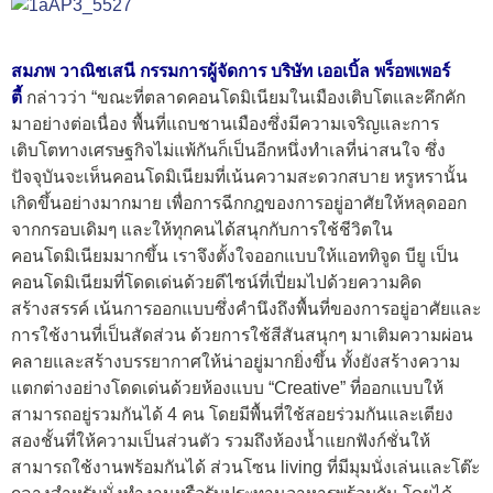
สมภพ วาณิชเสนี กรรมการผู้จัดการ บริษัท เออเบิ้ล พร็อพเพอร์
ตี้
กล่าวว่า “ขณะที่ตลาดคอนโดมิเนียมในเมืองเติบโตและคึกคัก
มาอย่างต่อเนื่อง พื้นที่แถบชานเมืองซึ่งมีความเจริญและการ
เติบโตทางเศรษฐกิจไม่แพ้กันก็เป็นอีกหนึ่งทำเลที่น่าสนใจ ซึ่ง
ปัจจุบันจะเห็นคอนโดมิเนียมที่เน้นความสะดวกสบาย หรูหรานั้น
เกิดขึ้นอย่างมากมาย เพื่อการฉีกกฎของการอยู่อาศัยให้หลุดออก
จากกรอบเดิมๆ และให้ทุกคนได้สนุกกับการใช้ชีวิตใน
คอนโดมิเนียมมากขึ้น เราจึงตั้งใจออกแบบให้แอททิจูด บียู เป็น
คอนโดมิเนียมที่โดดเด่นด้วยดีไซน์ที่เปี่ยมไปด้วยความคิด
สร้างสรรค์ เน้นการออกแบบซึ่งคำนึงถึงพื้นที่ของการอยู่อาศัยและ
การใช้งานที่เป็นสัดส่วน ด้วยการใช้สีสันสนุกๆ มาเติมความผ่อน
คลายและสร้างบรรยากาศให้น่าอยู่มากยิ่งขึ้น ทั้งยังสร้างความ
แตกต่างอย่างโดดเด่นด้วยห้องแบบ “Creative” ที่ออกแบบให้
สามารถอยู่รวมกันได้ 4 คน โดยมีพื้นที่ใช้สอยร่วมกันและเตียง
สองชั้นที่ให้ความเป็นส่วนตัว รวมถึงห้องน้ำแยกฟังก์ชั่นให้
สามารถใช้งานพร้อมกันได้ ส่วนโซน living ที่มีมุมนั่งเล่นและโต๊ะ