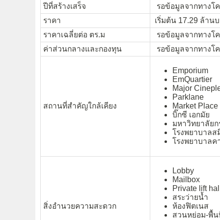
ปีที่สร้างเสร็จ
รอข้อมูลจากทางโค
ราคา
เริ่มต้น 17.29 ล้าน
ราคาเฉลี่ยต่อ ตร.ม
รอข้อมูลจากทางโค
ค่าส่วนกลางและกองทุน
รอข้อมูลจากทางโค
Emporium
EmQuartier
Major Cinepl
Parklane
สถานที่สำคัญใกล้เคียง
Market Place
บิ๊กซี เอกมัย
มหาวิทยาลัยก
โรงพยาบาลสมิ
โรงพยาบาลคาม
Lobby
Mailbox
Private lift hal
สระว่ายน้ำ
สิ่งอำนวยความสะดวก
ห้องฟิตเนส
สวนหย่อม-พื้นที