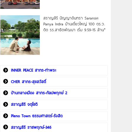
สราญสิริ ปัญญาอินทรา Saransiri
Panya Indra บ้านเดี่ยวใหญ่ 100 ตร.ว.
ดิด รร.สาธิตพัฒนา เริ่ม 9.59-15 ล้าน*
INNER PEACE สาทร-ท่าพระ
CHER สาทร-สุขสวัสดิ์
บ้านกลางเมือง สาทร-กัลปพฤกษ์ 2
สราญสิริ จตุโชติ
Pleno Town ธรรมศาสตร์-รังสิต
สราญสิริ ราชพฤกษ์-346