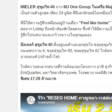
MIELER สุขุมวิท 40
จาก
MJ One Group ในเครือ Ma
เป็นส่วนตัวสูงสุด เพียง 24 ยูนิต ที่มีเอกลักษณ์ไม่เห
ที่นี่ให้ความรู้สึกเหมือนอยู่บ้านเดี่ยว
“Feel like home”
ใ
ต่อจาก Lobby ถึงหน้าห้องพักโดยตรง ซึ่งทำให้มีความเ
รู้สึกโปร่งสบายและกว้างขวางในทุกมุมมอง
มีลเลอร์ สุขุมวิท 40
ตั้งอยู่บนทำเลแยกสุขใจ ซอยสุขุมวิ
ถนนพระราม 4, ซอยสุขุมวิท 40, ซอยสุขุมวิท 42 ใกล้ส
อาจณรงค์ (กล้วยน้ำไท)
ใกล้ความสะดวกสบายที่รายล้อมรอบโครงการ อาทิ ธุรกิ
EmQuartier, มหาวิทยาลัยกรุงเทพ, โรงพยาบาลสมิติเว
พิเศษ 17.29 ล้านบาท