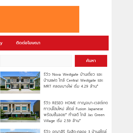
ry
ติดต่อโฆษณา
ค้นหา
รีวิว Nova Westgate บ้านเดี่ยว และ
บ้านแฝด ใกล้ Central Westgate และ
MRT คลองบางไผ่ เริ่ม 4.29 ล้าน*
รีวิว RESEO HOME กาญจนา-เวสต์เกต
ทาวน์โฮมใหม่ สไตล์ Fusion Japanese
พร้อมชั้นลอย* ทำเลดี ใกล้ Jas Green
Village เริ่ม 2.59 ล้าน*
รีวิว อณาสิริ รังสิต-คลอง 3 บ้านสไตล์