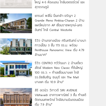
ใหญ่ 4-5 ห้องนอน ใกล้มอเตอร์เวย์ และ
สุวรรณภูมิ
แกรนด์ พลีโน่ ปิ่นเกล้า-จรัญฯ 2
Grande Pleno Pinkloa-Charan 2 บ้าน
แฝดใหม่จาก AP เชื่อมราชพฤกษ์-นคร
อินทร์ ใกล้ Central Westville
รีวิว บ้านกลางเมือง ศรีนครินทร์-บางนา
ทาวน์โฮม 3 ชั้น 173 ตร.ม. พร้อม
Penthouse Panoramic View เริ่ม 4.79
ล้านบาท*
รีวิว CENTRO ทวีวัฒนา 2 บ้านเดี่ยว
สไตล์ Modern Neo Classic ที่ดินใหญ่
100 ตร.ว. + ทำเลเชื่อมบางแค ใกล้
รร.อัสสัมชัญ ธนบุรี และ The Mall
บางแค เริ่ม 10.9 ล้าน*
สิริ อเวนิว วิภาวดี SIRI AVENUE
Vibhavadi อาคารพาณิชย์ 3 ชั้น ทำเลดี
ติดถนนเทพรักษ์ ใกล้สนามบินดอนเมือง
เริ่ม 7.9 ล้าน*