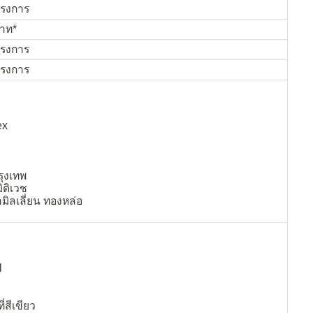
รงการ
บาท*
รงการ
รงการ
ex
รุงเทพ
ติเวช
ิลเลี่ยน ทองหล่อ
l
่สีเขียว