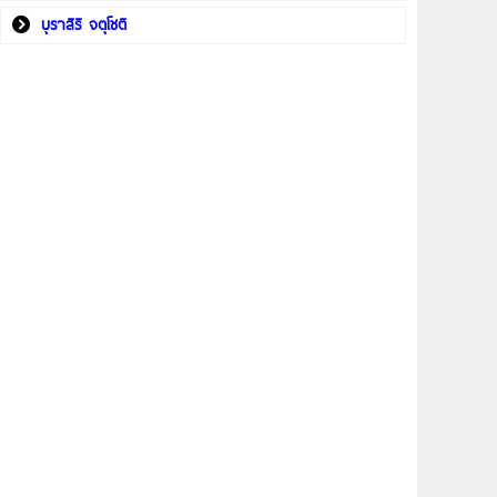
บุราสิริ จตุโชติ