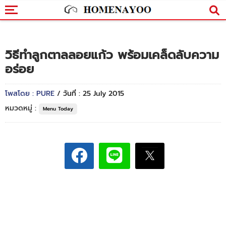
วิธีทำลูกตาลลอยแก้ว พร้อมเคล็ดลับความ
อร่อย
โพสโดย : PURE
/ วันที่ : 25 July 2015
หมวดหมู่ :
Menu Today