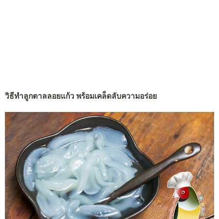
วิธีทำลูกตาลลอยแก้ว พร้อมเคล็ดลับความอร่อย