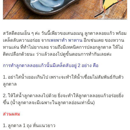
สวัสดีตอนเย็น ๆ ค่ะ วันนี้เพียวขอเสนอเมนู ลูกตาลลอยแก้ว พร้อม
เคล็ดลับความอร่อย จาก
เพจพาทำ พาทาน
อีกเช่นเคย ของหวาน
ทานเล่น ที่ทำไม่ยากเลย รวมถึงมีเทคนิคการปลอกลูกตาล ให้ไม่
ติดเปลือกด้วยนะ ว่าแล้วลองไปดูขั้นตอนการทำกันเลยค่ะ
การทำลูกตาลลอยแก้วนั้นมีเคล็ดลับอยู่ 2 อย่าง คือ
1. อย่าใส่น้ำเยอะเกินไป เพราะจะทำให้น้ำเชื่อมไม่สัมพันธ์กับตัว
ลูกตาล
2. ให้ใส่น้ำลูกตาลลงไปด้วย ยิ่งจะทำให้ลูกตาลลอยแก้วอร่อยยิ่ง
ขึ้น (น้ำลูกตาลจะมีเฉพาะในลูกตาลอ่อนเท่านั้น)
ส่วนผสม
1. ลูกตาล 1 ถุง หั่นแนวยาว