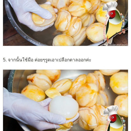
5. จากนั้นใช้มือ ค่อยๆรูดเอาเปลือกตาลออกค่ะ