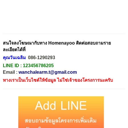
สนใจลงโฆษณากับทาง Homenayoo ติดต่อสอบถามราย
ละเอียดได้ที่
คุณวันเฉลิม
086-1290293
LINE ID :
123456786205
Email :
wanchalearm.t@gmail.com
ทางเราเป็นเว็บไซต์ให้ข้อมูล ไม่ใช่เจ้าของโครงการนะครับ