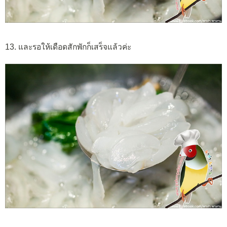
13. และรอให้เดือดสักพักก็เสร็จแล้วค่ะ