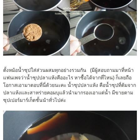
ตั้งหม้อน้ำซุปใส่ส่วนผสมทุกอย่างรวมกัน (มีผู้สอบถามมาที่หน้า
แฟนเพจว่าน้ำซุปปลาแห้งคืออะไร หาซื้อได้จากที่ไหน) ก็เลยถือ
โอกาสเอามาตอบที่นี่ด้วยนะคะ น้ำซุปปลาแห้ง คือน้ำซุปที่ต้มจาก
ปลาแห้งและสาหร่ายคอมบุแล้วนำมากรองเอาแต่น้ำ มีขายตาม
ซุปเปอร์มาร์เก็ตชั้นนำทั่วไปค่ะ