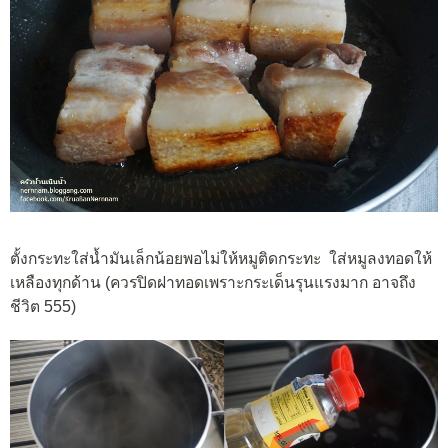
ตั้งกระทะใส่น้ำมันเล็กน้อยพอไม่ให้หมูติดกระทะ ใส่หมูลงทอดให้
เหลืองทุกด้าน (ควรปิดฝาทอดเพราะกระเด็นรุนแรงมาก อาจถึง
ชีวิต 555)