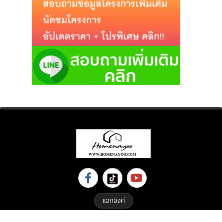
แลกลิงค์