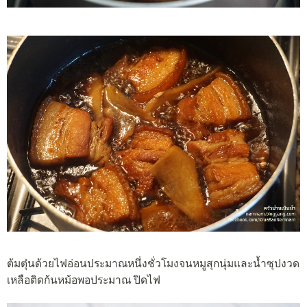
ต้มตุ๋นด้วยไฟอ่อนประมาณหนึ่งชั่วโมงจนหมูสุกนุ่มและน้ำซุปงวด
เหลือติดก้นหม้อพอประมาณ ปิดไฟ