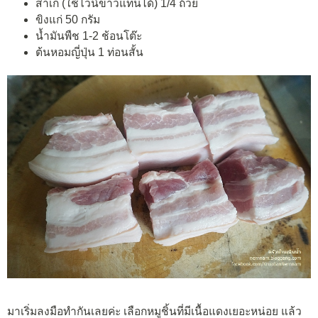
สาเก (ใช้ไวน์ขาวแทนได้) 1/4 ถ้วย
ขิงแก่ 50 กรัม
น้ำมันพืช 1-2 ช้อนโต๊ะ
ต้นหอมญี่ปุ่น 1 ท่อนสั้น
มาเริ่มลงมือทำกันเลยค่ะ เลือกหมูชิ้นที่มีเนื้อแดงเยอะหน่อย แล้ว