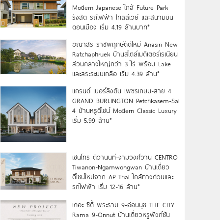
Modern Japanese ใกล้ Future Park
รังสิต รถไฟฟ้า โทลล์เวย์ และสนามบิน
ดอนเมือง เริ่ม 4.19 ล้านบาท*
อณาสิริ ราชพฤกษ์ตัดใหม่ Anasiri New
Ratchaphruek บ้านสไตล์เมดิเตอร์เรเนียน
ส่วนกลางใหญ่กว่า 3 ไร่ พร้อม Lake
และสระระบบเกลือ เริ่ม 4.39 ล้าน*
แกรนด์ เบอร์ลิงตัน เพชรเกษม-สาย 4
GRAND BURLINGTON Petchkasem-Sai
4 บ้านหรูดีไซน์ Modern Classic Luxury
เริ่ม 5.99 ล้าน*
เซนโทร ติวานนท์-งามวงศ์วาน CENTRO
Tiwanon-Ngamwongwan บ้านเดี่ยว
ดีไซน์ใหม่จาก AP Thai ใกล้ทางด่วนและ
รถไฟฟ้า เริ่ม 12-16 ล้าน*
เดอะ ซิตี้ พระราม 9-อ่อนนุช THE CITY
Rama 9-Onnut บ้านเดี่ยวหรูฟังก์ชัน