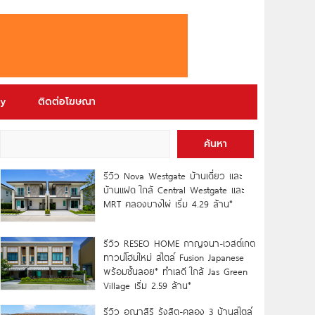
ry
ติดต่อโฆษณา
ค้นหา
รีวิว Nova Westgate บ้านเดี่ยว และ
บ้านแฝด ใกล้ Central Westgate และ
MRT คลองบางไผ่ เริ่ม 4.29 ล้าน*
รีวิว RESEO HOME กาญจนา-เวสต์เกต
ทาวน์โฮมใหม่ สไตล์ Fusion Japanese
พร้อมชั้นลอย* ทำเลดี ใกล้ Jas Green
Village เริ่ม 2.59 ล้าน*
รีวิว อณาสิริ รังสิต-คลอง 3 บ้านสไตล์