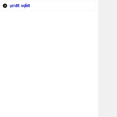
บุราสิริ จตุโชติ