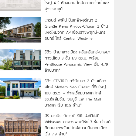
ใหญ่ 4-5 ห้องนอน ใกล้มอเตอร์เวย์ และ
สุวรรณภูมิ
แกรนด์ พลีโน่ ปิ่นเกล้า-จรัญฯ 2
Grande Pleno Pinkloa-Charan 2 บ้าน
แฝดใหม่จาก AP เชื่อมราชพฤกษ์-นคร
อินทร์ ใกล้ Central Westville
รีวิว บ้านกลางเมือง ศรีนครินทร์-บางนา
ทาวน์โฮม 3 ชั้น 173 ตร.ม. พร้อม
Penthouse Panoramic View เริ่ม 4.79
ล้านบาท*
รีวิว CENTRO ทวีวัฒนา 2 บ้านเดี่ยว
สไตล์ Modern Neo Classic ที่ดินใหญ่
100 ตร.ว. + ทำเลเชื่อมบางแค ใกล้
รร.อัสสัมชัญ ธนบุรี และ The Mall
บางแค เริ่ม 10.9 ล้าน*
สิริ อเวนิว วิภาวดี SIRI AVENUE
Vibhavadi อาคารพาณิชย์ 3 ชั้น ทำเลดี
ติดถนนเทพรักษ์ ใกล้สนามบินดอนเมือง
เริ่ม 7.9 ล้าน*