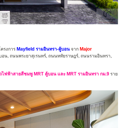
โครงการ
Mayfield รามอินทรา-คู้บอน
จาก
Major
ู้บอน, ถนนพระยาสุเรนทร์, ถนนหทัยราษฎร์, ถนนรามอินทรา,
รถไฟฟ้าสายสีชมพู MRT คู้บอน และ MRT รามอินทรา กม.9
ราย