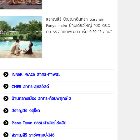
สราญสิริ ปัญญาอินทรา Saransiri
Panya Indra บ้านเดี่ยวใหญ่ 100 ตร.ว.
ดิด รร.สาธิตพัฒนา เริ่ม 9.59-15 ล้าน*
INNER PEACE สาทร-ท่าพระ
CHER สาทร-สุขสวัสดิ์
บ้านกลางเมือง สาทร-กัลปพฤกษ์ 2
สราญสิริ จตุโชติ
Pleno Town ธรรมศาสตร์-รังสิต
สราญสิริ ราชพฤกษ์-346