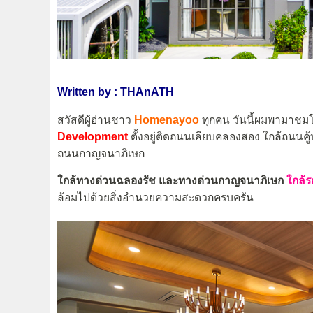
Written by : THAnATH
สวัสดีผู้อ่านชาว
Homenayoo
ทุกคน วันนี้ผมพามาชม
Development
ตั้งอยู่ติดถนนเลียบคลองสอง ใกล้ถนนค
ถนนกาญจนาภิเษก
ใกล้ทางด่วนฉลองรัช และทางด่วนกาญจนาภิเษก
ใกล้
ล้อมไปด้วยสิ่งอำนวยความสะดวกครบครัน