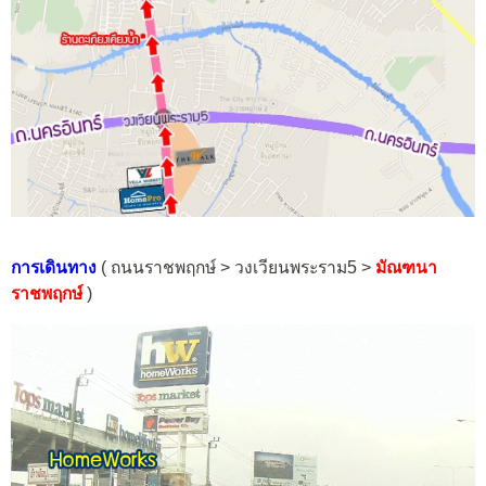
การเดินทาง
( ถนนราชพฤกษ์ > วงเวียนพระราม5 >
มัณฑนา
ราชพฤกษ์
)