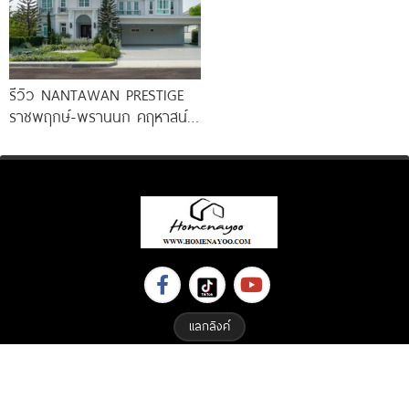
รีวิว NANTAWAN PRESTIGE
ราชพฤกษ์-พรานนก คฤหาสน์
หรู French Chateau จาก LH
เริ่ม
แลกลิงค์