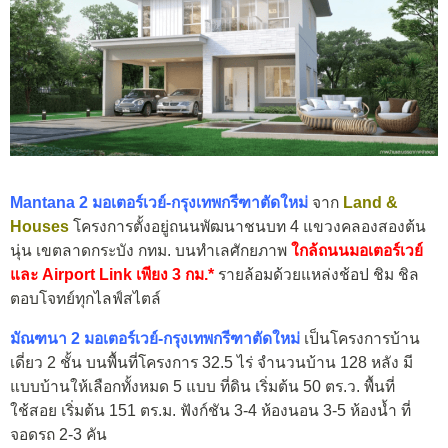
Mantana 2 มอเตอร์เวย์-กรุงเทพกรีฑาตัดใหม่
จาก
Land &
Houses
โครงการตั้งอยู่ถนนพัฒนาชนบท 4 แขวงคลองสองต้น
นุ่น เขตลาดกระบัง กทม. บนทำเลศักยภาพ
ใกล้ถนนมอเตอร์เวย์
และ Airport Link เพียง 3 กม.*
รายล้อมด้วยแหล่งช้อป ชิม ชิล
ตอบโจทย์ทุกไลฟ์สไตล์
มัณฑนา 2 มอเตอร์เวย์-กรุงเทพกรีฑาตัดใหม่
เป็นโครงการบ้าน
เดี่ยว 2 ชั้น บนพื้นที่โครงการ 32.5 ไร่ จำนวนบ้าน 128 หลัง มี
แบบบ้านให้เลือกทั้งหมด 5 แบบ ที่ดิน เริ่มต้น 50 ตร.ว. พื้นที่
ใช้สอย เริ่มต้น 151 ตร.ม. ฟังก์ชัน 3-4 ห้องนอน 3-5 ห้องน้ำ ที่
จอดรถ 2-3 คัน