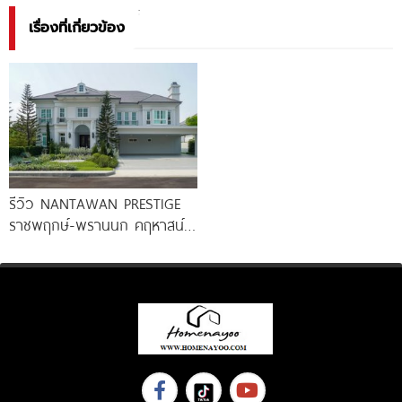
เรื่องที่เกี่ยวข้อง
รีวิว NANTAWAN PRESTIGE
ราชพฤกษ์-พรานนก คฤหาสน์
หรู French Chateau จาก LH
เริ่ม