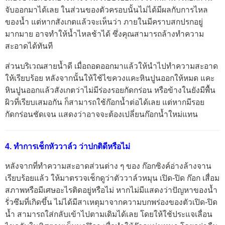
จับออกมาได้เลย ในส่วนของตัวครอบนั้นไม่ได้มีผลกับการไหล
ของน้ำ แต่หากสังเกตแล้วจะเห็นว่า ภายในมีคราบสกปรกอยู่
มากมาย อาจทำให้น้ำไหลช้าได้ ซึ่งคุณสามารถล้างทำความ
สะอาดได้ทันที
ส่วนบริเวณสายน้ำดี เมื่อถอดออกมาแล้วให้นำไปทำความสะอาด
ให้เรียบร้อย หลังจากนั้นให้ใช้ไขควงแคะหินปูนออกให้หมด แคะ
หินปูนออกแล้วสังเกตว่าไม่มีร่องรอยกัดกร่อน หรือข้างในยังมีพื้น
ผิวที่เรียบเสมอกัน ก็สามารถใช้ก๊อกน้ำต่อได้เลย แต่หากมีรอย
กัดกร่อนชัดเจน แสดงว่าอาจจะต้องเปลี่ยนก๊อกน้ำใหม่แทน
4. ทำการเช็กหัววาล์ว ว่าปกติดีหรือไม่
หลังจากที่ทำความสะอาดส่วนต่าง ๆ ของ ก๊อกซิงค์อ่างล้างจาน
เรียบร้อยแล้ว ให้มาตรวจเช็กดูว่าตัววาล์วหมุน เปิด-ปิด ก๊อก เสื่อม
สภาพหรือมีเศษอะไรติดอยู่หรือไม่ หากไม่มีแสดงว่าปัญหาของน้ำ
รั่วซึมที่เกิดขึ้น ไม่ได้มีสาเหตุมาจากความบกพร่องของตัวเปิด-ปิด
น้ำ สามารถใส่กลับเข้าไปตามเดิมได้เลย โดยให้ใช้ประแจเลื่อน