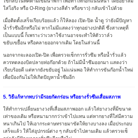
ไขกลับในทิศตามเข็มนาฬิกา เพื่อทำให้ก๊อกแน่นหนา โดยอย่าลืม
ใส่โอริง หรือ O-Ring (ยางวงสีดำ หรือขาว) กลับเข้าไปด้วย
เมื่อติดตั้งเสร็จเรียบร้อยแล้ว ก็ให้ลอง เปิด-ปิด น้ำดู ว่ายังมีปัญหา
น้ำรั่วซึมอีกหรือไม่ หากไม่มีแสดงว่าทุกอย่างปกติดี ซึ่งสาเหตุที่
เป็นแบบนี้ ก็เพราะว่าเวลาใช้งานอาจจะทำให้ตัววาล์ว
ขยับเขยื้อน หรือคลายออกจากเดิม โดยในส่วนนี้
นอกจากจะลองเปิด-ปิด เพื่อตรวจเช็กการรั่วซึม หรือน้ำรั่วแล้ว
ควรทดลองบิดปลายท่อก๊อกด้วย ถ้าไม่มีน้ำซึมออกมา แสดงว่า
เรียบร้อยดี แต่หากยังขยับอยู่ ไม่แน่นพอ ให้ทำการขันก๊อกน้ำใหม่
เพื่อป้องกันไม่ให้เกิดปัญหาน้ำซึมอีก
5. วิธีแก้หากพบว่ามีรอยกัดกร่อน หรือยางรั่วซึมเสื่อมสภาพ
ให้ทำการเปลี่ยนยางวงที่เสื่อมสภาพออก แล้วใส่ยางวงที่มีขนาด
เท่าของเดิม หรือหนามากกว่าเข้าไปแทน แต่หากยางที่ใส่มีความ
หนาเกินไป ให้เอากระดาษทรายมาขัดให้ยางบางลง เมื่อประกอบ
เสร็จแล้ว ให้ใส่อุปกรณ์ต่าง ๆ กลับเข้าไปตามเดิม แล้วตรวจเช็