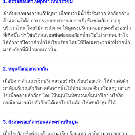
1. ตรวจสอบสาเหตุที่ทำให้น้ำรั่วซึม
ลำดับแรกของการแก้ปัญหา เมื่อพบว่ามีน้ำรั่วซึมจาก หัวก๊อกอ่าง
ล้างจาน ก็คือ การตรวจสอบร่องรอยการรั่วซึมของก๊อกว่าอยู่
บริเวณไหน โดยวิธีการสังเกต ให้ดูตรงบริเวณรอยหยดหรือรอยน้ำ
ที่เกิดขึ้น ว่าใช่บริเวณรอยข้อต่อของก๊อกน้ำหรือไม่ หากพบว่าใช่
ให้ทำการปิดวาล์วน้ำให้เรียบร้อย โดยให้ปิดเฉพาะวาล์วที่จ่ายน้ำ
มายังก๊อกที่มีน้ำหยดเท่านั้น
2. หมุนก๊อกออกจากกัน
เมื่อปิดวาล์วและเช็กบริเวณรอยรั่วซึมเรียบร้อยแล้ว ให้นำเศษผ้า
มาหุ้มบริเวณหัวก๊อก หลังจากนั้นให้นำประแจ คีม หรือสกรู เอามา
ไขเพื่อคลายหัวก๊อก โดยให้หมุนในทิศทวนเข็มนาฬิกา หรืออีก
กรณีสามารถไขตัวก๊อกได้เลยโดยไม่ต้องใช้เศษผ้าหุ้มก็ได้
3. สังเกตรอยกัดกร่อนและคราบหินปูน
เมื่อไข ก๊อกซิงค์อ่างล้างจาน เรียบร้อยแล้ว เราก็สามารถยกก้าน