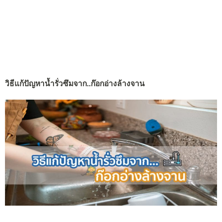
วิธีแก้ปัญหาน้ำรั่วซึมจาก..ก๊อกอ่างล้างจาน