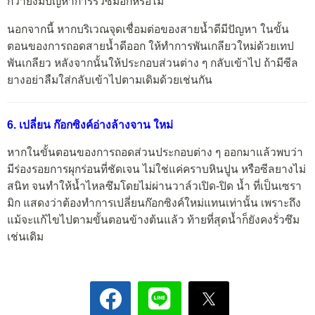
กว่ายังมีปัญหาการรั่วซึมอีกหรือไม่
นอกจากนี้ หากบริเวณจุดเชื่อมต่อของสายน้ำดีมีปัญหา ในขั้น
ตอนของการถอดสายน้ำดีออก ให้ทำการพันเกลียวใหม่ด้วยเทป
พันเกลียว หลังจากนั้นให้ประกอบส่วนต่าง ๆ กลับเข้าไป ถ้ามีซีล
ยางอย่าลืมใส่กลับเข้าไปตามเดิมด้วยเช่นกัน
6. เปลี่ยน ก๊อกซิงค์อ่างล้างจาน ใหม่
หากในขั้นตอนของการถอดส่วนประกอบต่าง ๆ ออกมาแล้วพบว่า
มีร่องรอยการผุกร่อนที่ชัดเจน ไม่ใช่แค่คราบหินปูน หรือซีลยางไม่
สนิท จนทำให้น้ำไหลซึมโดยไม่ผ่านวาล์วเปิด-ปิด น้ำ ที่เป็นเซรา
มิก แสดงว่าต้องทำการเปลี่ยนก๊อกซิงค์ใหม่แทนเท่านั้น เพราะถึง
แม้จะแก้ไขไปตามขั้นตอนข้างต้นแล้ว ท้ายที่สุดน้ำก็ยังคงรั่วซึม
เช่นเดิม