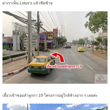
ผ่าเราเห็น Lotus’s แล้วชิดซ้าย
เลี้ยวเข้าซอยลำลูกกา 19 โครงการอยู่ใกล้ห้างมาก ๆ เลยค่ะ