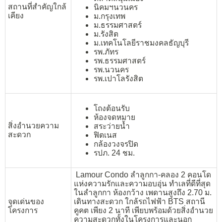
สถานที่สำคัญใกล้
นิคมฯนวนคร
เคียง
ม.กรุงเทพ
ม.ธรรมศาสตร์
ม.รังสิต
ม.เทคโนโลยีราชมงคลธัญบุรี
รพ.ภัทร
รพ.ธรรมศาสตร์
รพ.นวนคร
รพ.เปาโลรังสิต
โถงต้อนรับ
ห้องจดหมาย
สิ่งอำนวยความ
สระว่ายน้ำ
สะดวก
ฟิตเนส
กล้องวงจรปิด
รปภ. 24 ชม.
Lamour Condo ลำลูกกา-คลอง 2 คอนโด
แห่งความรักและความอบอุ่น ทำเลที่ดีที่สุด
ในลำลูกกา ห้องกว้าง เพดานสูงถึง 2.70 ม.
จุดเด่นของ
เดินทางสะดวก ใกล้รถไฟฟ้า BTS สถานี
โครงการ
คูคต เพียง 2 นาที เพียบพร้อมด้วยสิ่งอำนวย
ความสะดวกทั้งในโครงการและนอก