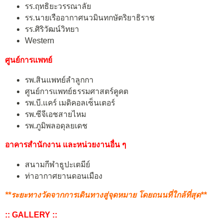
รร.ฤทธิยะวรรณาลัย
รร.นายเรืออากาศนวมินทกษัตริยาธิราช
รร.ศิริวัฒน์วิทยา
Western
ศูนย์การแพทย์
รพ.สินแพทย์ลำลูกกา
ศูนย์การแพทย์ธรรมศาสตร์คูคต
รพ.บี.แคร์ เมดิคอลเซ็นเตอร์
รพ.ซีจีเอชสายไหม
รพ.ภูมิพลอดุลยเดช
อาคารสำนักงาน และหน่วยงานอื่น ๆ
สนามกีฬาธูปะเตมีย์
ท่าอากาศยานดอนเมือง
**ระยะทางวัดจากการเดินทางสู่จุดหมาย โดยถนนที่ใกล้ที่สุด**
:: GALLERY ::