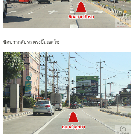
ชิดขวากลับรถ ตรงปั๊มเอสโซ่