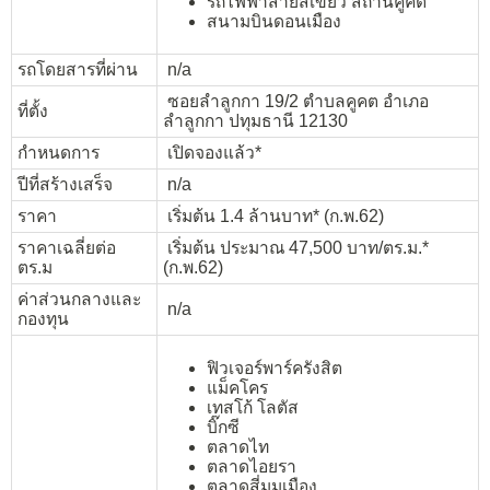
รถไฟฟ้าสายสีเขียว สถานีคูคต
สนามบินดอนเมือง
รถโดยสารที่ผ่าน
n/a
ซอยลำลูกกา 19/2 ตำบลคูคต อำเภอ
ที่ตั้ง
ลำลูกกา ปทุมธานี 12130
กำหนดการ
เปิดจองแล้ว*
ปีที่สร้างเสร็จ
n/a
ราคา
เริ่มต้น 1.4 ล้านบาท* (ก.พ.62)
ราคาเฉลี่ยต่อ
เริ่มต้น ประมาณ 47,500 บาท/ตร.ม.*
ตร.ม
(ก.พ.62)
ค่าส่วนกลางและ
n/a
กองทุน
ฟิวเจอร์พาร์ครังสิต
แม็คโคร
เทสโก้ โลตัส
บิ๊กซี
ตลาดไท
ตลาดไอยรา
ตลาดสี่มุมเมือง