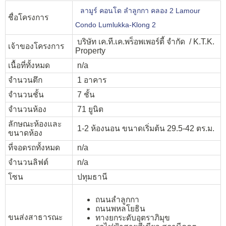
ลามูร์ คอนโด ลำลูกกา คลอง 2 Lamour
ชื่อโครงการ
Condo Lumlukka-Klong 2
บริษัท เค.ที.เค.พร็อพเพอร์ตี้ จำกัด / K.T.K.
เจ้าของโครงการ
Property
เนื้อที่ทั้งหมด
n/a
จำนวนตึก
1 อาคาร
จำนวนชั้น
7 ชั้น
จำนวนห้อง
71 ยูนิต
ลักษณะห้องและ
1-2 ห้องนอน ขนาดเริ่มต้น 29.5-42 ตร.ม.
ขนาดห้อง
ที่จอดรถทั้งหมด
n/a
จำนวนลิฟต์
n/a
โซน
ปทุมธานี
ถนนลำลูกกา
ถนนพหลโยธิน
ขนส่งสาธารณะ
ทางยกระดับอุตราภิมุข