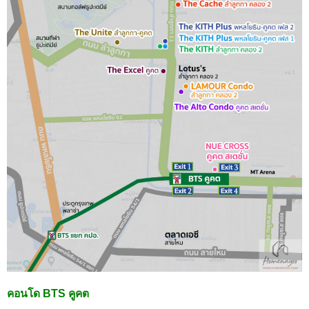
คอนโด BTS คูคต