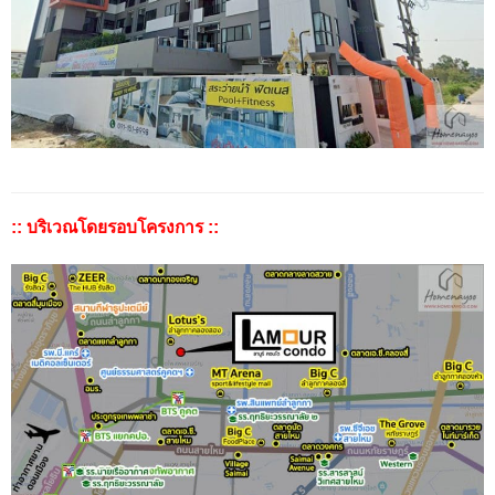
:: บริเวณโดยรอบโครงการ ::