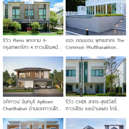
รีวิว Pleno พระราม 9-
เดอะ คอมมอน พุทธสาคร The
กรุงเทพกรีฑา 4 ทาวน์โฮมหน้า
Common Phutthasakhon
กว้าง New Series สุด
ทาวน์โฮม 2 ชั้น ดีไซน์สวย
Premium
อภิทาวน์ จันทบุรี Apitown
รีวิว CHER สาทร-สุขสวัสดิ์
Chanthaburi บ้านและทาวน์โฮม
ทาวน์โฮม และบ้านแฝด ใกล้
ซีรีส์ใหม่ พร้อม Clubhouse และ
ทางด่วน และรถไฟฟ้าสายสีม่วง
Fitness 24
ใต้ สถานีแยกประชาอุทิศ เริ่ม