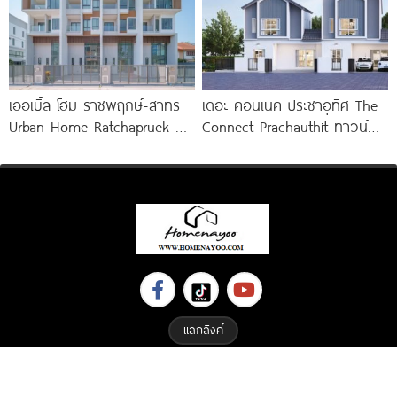
3.59
เออเบิ้ล โฮม ราชพฤกษ์-สาทร
เดอะ คอนเนค ประชาอุทิศ The
Urban Home Ratchapruek-
Connect Prachauthit ทาวน์
Sathorn ทาวน์โฮม 3-3.5 ชั้น
โฮมและบ้านสไตล์นอร์ดิก ทำเล
ใกล้
ศักยภาพซอยสุขสวัสดิ์ 78 ราคา
เริ่ม
แลกลิงค์