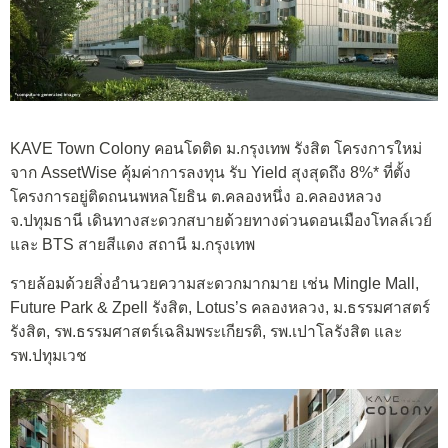
KAVE Town Colony คอนโดติด ม.กรุงเทพ รังสิต โครงการใหม่
จาก AssetWise คุ้มค่าการลงทุน รับ Yield สุงสุดถึง 8%* ที่ตั้ง
โครงการอยู่ติดถนนพหลโยธิน ต.คลองหนึ่ง อ.คลองหลวง
จ.ปทุมธานี เดินทางสะดวกสบายด้วยทางด่วนดอนเมืองโทลล์เวย์
และ BTS สายสีแดง สถานี ม.กรุงเทพ
รายล้อมด้วยสิ่งอำนวยความสะดวกมากมาย เช่น Mingle Mall,
Future Park & Zpell รังสิต, Lotus’s คลองหลวง, ม.ธรรมศาสตร์
รังสิต, รพ.ธรรมศาสตร์เฉลิมพระเกียรติ, รพ.เปาโลรังสิต และ
รพ.ปทุมเวช