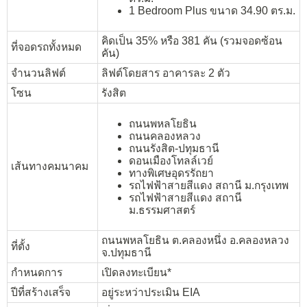
1 Bedroom Plus ขนาด 34.90 ตร.ม.
คิดเป็น 35% หรือ 381 คัน (รวมจอดซ้อน
ที่จอดรถทั้งหมด
คัน)
จำนวนลิฟต์
ลิฟต์โดยสาร อาคารละ 2 ตัว
โซน
รังสิต
ถนนพหลโยธิน
ถนนคลองหลวง
ถนนรังสิต-ปทุมธานี
ดอนเมืองโทลล์เวย์
เส้นทางคมนาคม
ทางพิเศษอุดรรัถยา
รถไฟฟ้าสายสีแดง สถานี ม.กรุงเทพ
รถไฟฟ้าสายสีแดง สถานี
ม.ธรรมศาสตร์
ถนนพหลโยธิน ต.คลองหนึ่ง อ.คลองหลวง
ที่ตั้ง
จ.ปทุมธานี
กำหนดการ
เปิดลงทะเบียน*
ปีที่สร้างเสร็จ
อยู่ระหว่าประเมิน EIA