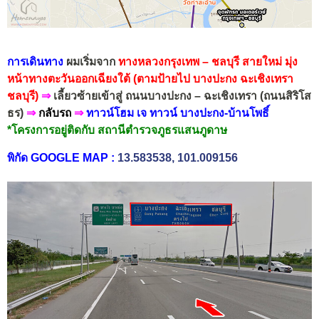
การเดินทาง
ผมเริ่มจาก
ทางหลวงกรุงเทพ – ชลบุรี สายใหม่
มุ่ง
หน้าทาง
ตะวันออกเฉียงใต้
(ตามป้ายไป บางปะกง ฉะเชิงเทรา
ชลบุรี)
⇒
เลี้ยวซ้ายเข้าสู่ ถนนบางปะกง – ฉะเชิงเทรา (ถนนสิริโส
ธร)
⇒
กลับรถ
⇒
ทาวน์โฮม เจ ทาวน์ บางปะกง-บ้านโพธิ์
*โครงการอยู่ติดกับ สถานีตำรวจภูธรแสนภูดาษ
พิกัด GOOGLE MAP
:
13.583538, 101.009156