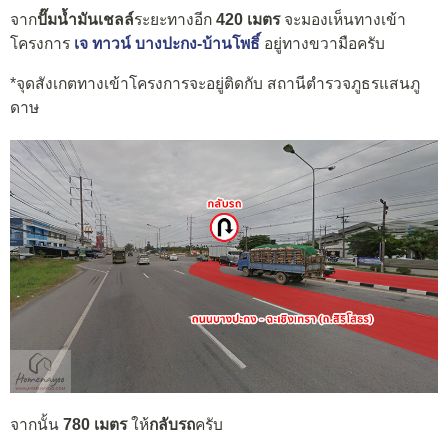
จาก
ปั๊มน้ำมันเชลล์
ระยะทางอีก
420 เมตร
จะมองเห็นทางเข้า
โครงการ
เจ ทาวน์ บางปะกง-บ้านโพธิ์
อยู่ทางขวามือครับ
*จุดสังเกตทางเข้าโครงการจะอยู่ติดกับ สถานีตำรวจภูธรแสนภู
ดาษ
จากนั้น
780 เมตร
ให้
กลับรถ
ครับ