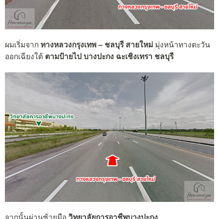
ผมเริ่มจาก
ทางหลวงกรุงเทพ – ชลบุรี สายใหม่
มุ่งหน้าทาง
ตะวัน
ออกเฉียงใต้
ตามป้ายไป บางปะกง ฉะเชิงเทรา ชลบุรี
จากนั้นผ่านซ้ายมือ
วิทยาลัยการอาชีพบางปะกง