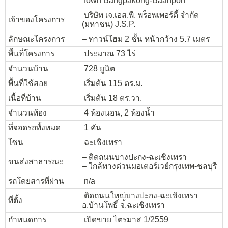
Town Bangpakong-Baanpoh
บริษัท เจ.เอส.พี. พร็อพเพอร์ตี้ จำกัด
เจ้าของโครงการ
(มหาชน) J.S.P.
ลักษณะโครงการ
– ทาวน์โฮม 2 ชั้น หน้ากว้าง 5.7 เมตร
พื้นที่โครงการ
ประมาณ 73 ไร่
จำนวนบ้าน
728 ยูนิต
พื้นที่ใช้สอย
เริ่มต้น 115 ตร.ม.
เนื้อที่บ้าน
เริ่มต้น 18 ตร.วา.
จำนวนห้อง
4 ห้องนอน, 2 ห้องน้ำ
ที่จอดรถทั้งหมด
1 คัน
โซน
ฉะเชิงเทรา
– ติดถนนบางปะกง-ฉะเชิงเทรา
ขนส่งสาธารณะ
– ใกล้ทางด่วนมอเตอร์เวย์กรุงเทพ-ชลบุรี
รถโดยสารที่ผ่าน
n/a
ติดถนนใหญ่บางปะกง-ฉะเชิงเทรา
ที่ตั้ง
อ.บ้านโพธิ์ จ.ฉะเชิงเทรา
กำหนดการ
เปิดขาย ไตรมาส 1/2559