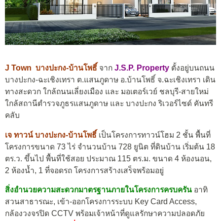
J Town บางปะกง-บ้านโพธิ์
จาก
J.S.P. Property
ตั้งอยู่บนถนน
บางปะกง-ฉะเชิงเทรา ต.แสนภูดาษ อ.บ้านโพธิ์ จ.ฉะเชิงเทรา เดิน
ทางสะดวก ใกล้ถนนเลี่ยงเมือง และ มอเตอร์เวย์ ชลบุรี-สายใหม่
ใกล้สถานีตำรวจภูธรแสนภูดาษ และ บางปะกง ริเวอร์ไซด์ คันทรี
คลับ
เจ ทาวน์ บางปะกง-บ้านโพธิ์
เป็นโครงการทาวน์โฮม 2 ชั้น พื้นที่
โครงการขนาด 73 ไร่ จำนวนบ้าน 728 ยูนิต ที่ดินบ้าน เริ่มต้น 18
ตร.ว. ขึ้นไป พื้นที่ใช้สอย ประมาณ 115 ตร.ม. ขนาด 4 ห้องนอน,
2 ห้องน้ำ, 1 ที่จอดรถ โครงการสร้างเสร็จพร้อมอยู่
สิ่งอำนวยความสะดวกมาตรฐานภายในโครงการครบครัน
อาทิ
สวนสาธารณะ, เข้า-ออกโครงการระบบ Key Card Access,
กล้องวงจรปิด CCTV พร้อมเจ้าหน้าที่ดูแลรักษาความปลอดภัย