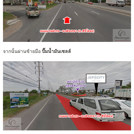
จากนั้นผ่านซ้ายมือ
ปั๊มน้ำมันเชลล์