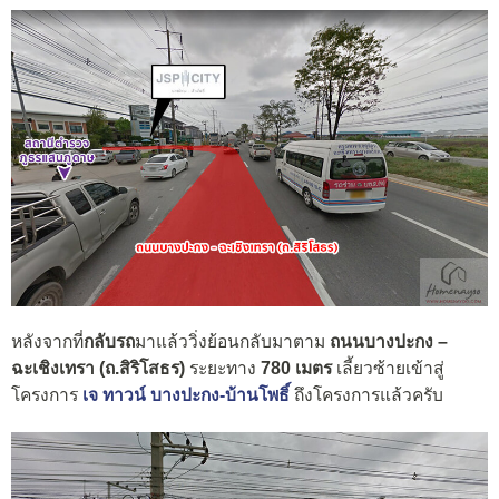
หลังจากที่
กลับรถ
มาแล้ววิ่งย้อนกลับมาตาม
ถนนบางปะกง –
ฉะเชิงเทรา (ถ.สิริโสธร)
ระยะทาง
780 เมตร
เลี้ยวซ้ายเข้าสู่
โครงการ
เจ ทาวน์ บางปะกง-บ้านโพธิ์
ถึงโครงการแล้วครับ