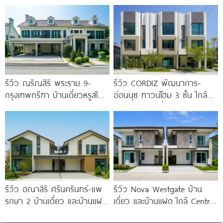
ทางด่วน และรถไฟฟ้าสายสีม่วง
Farmhouse พร้อมเพดาน
ใต้ สถานีแยกประชาอุทิศ เริ่ม
Double Volume ทำเลติดถนน
3.59
ใหญ่
รีวิว ณริณสิริ พระราม 9-
รีวิว CORDIZ พัฒนาการ-
กรุงเทพกรีฑา บ้านเดี่ยวหรูสไตล์
อ่อนนุช ทาวน์โฮม 3 ชั้น ใกล้
Georgian Revival มี
BTS อ่อนนุช เชื่อมต่อเอกมัย-
Clubhouse วิวทะเลสาบ
ทองหล่อ
รีวิว อณาสิริ ศรีนครินทร์-แพ
รีวิว Nova Westgate บ้าน
รกษา 2 บ้านเดี่ยว และบ้านแฝด
เดี่ยว และบ้านแฝด ใกล้ Central
ดีไซน์ LAGOM ใกล้ BTS
Westgate และ MRT