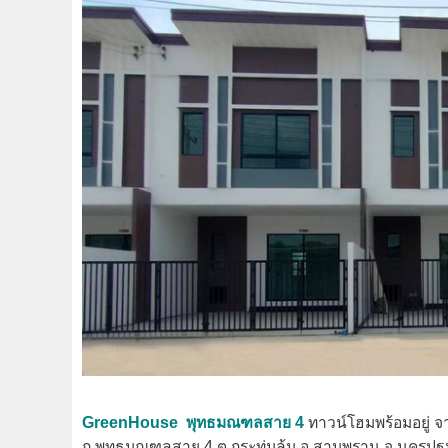
GreenHouse พุทธมณฑลสาย 4
ทาวน์โฮมพร้อมอยู่ 
ถ.พุทธมณฑลสาย 4 ต.กระทุ่มล้ม อ.สามพราน จ.นครปฐ