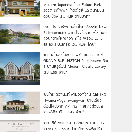
Modern Japanese ใกล้ Future Park
รังสิต รถไฟฟ้า โทลล์เวย์ และสนามบิน
ดอนเมือง เริ่ม 4.19 ล้านบาท*
อณาสิริ ราชพฤกษ์ตัดใหม่ Anasiri New
Ratchaphruek บ้านสไตล์เมดิเตอร์เรเนียน
ส่วนกลางใหญ่กว่า 3 ไร่ พร้อม Lake
และสระระบบเกลือ เริ่ม 4.39 ล้าน*
แกรนด์ เบอร์ลิงตัน เพชรเกษม-สาย 4
GRAND BURLINGTON Petchkasem-Sai
4 บ้านหรูดีไซน์ Modern Classic Luxury
เริ่ม 5.99 ล้าน*
เซนโทร ติวานนท์-งามวงศ์วาน CENTRO
Tiwanon-Ngamwongwan บ้านเดี่ยว
ดีไซน์ใหม่จาก AP Thai ใกล้ทางด่วนและ
รถไฟฟ้า เริ่ม 12-16 ล้าน*
เดอะ ซิตี้ พระราม 9-อ่อนนุช THE CITY
Rama 9-Onnut บ้านเดี่ยวหรูฟังก์ชัน