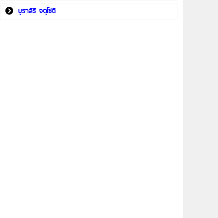
บุราสิริ จตุโชติ