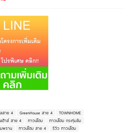
ฑลสาย 4
GreenHouse สาย 4
TOWNHOME
นเฮ้าส์ สาย 4
ทาวน์โฮม
ทาวน์โฮม กระทุ่มล้ม
ามพราน
ทาวน์โฮม สาย 4
รีวิว ทาวน์โฮม