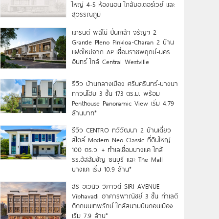
ใหญ่ 4-5 ห้องนอน ใกล้มอเตอร์เวย์ และ
สุวรรณภูมิ
แกรนด์ พลีโน่ ปิ่นเกล้า-จรัญฯ 2
Grande Pleno Pinkloa-Charan 2 บ้าน
แฝดใหม่จาก AP เชื่อมราชพฤกษ์-นคร
อินทร์ ใกล้ Central Westville
รีวิว บ้านกลางเมือง ศรีนครินทร์-บางนา
ทาวน์โฮม 3 ชั้น 173 ตร.ม. พร้อม
Penthouse Panoramic View เริ่ม 4.79
ล้านบาท*
รีวิว CENTRO ทวีวัฒนา 2 บ้านเดี่ยว
สไตล์ Modern Neo Classic ที่ดินใหญ่
100 ตร.ว. + ทำเลเชื่อมบางแค ใกล้
รร.อัสสัมชัญ ธนบุรี และ The Mall
บางแค เริ่ม 10.9 ล้าน*
สิริ อเวนิว วิภาวดี SIRI AVENUE
Vibhavadi อาคารพาณิชย์ 3 ชั้น ทำเลดี
ติดถนนเทพรักษ์ ใกล้สนามบินดอนเมือง
เริ่ม 7.9 ล้าน*