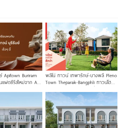
มย์ Apitown Buriram
พลีโน่ ทาวน์ เทพารักษ์-บางพลี Pleno
านแฝดซีรีส์ใหม่จาก AP
Town Theparak-Bangphli ทาวน์โฮม
์-นางรอง พร้อม
และบ้านแฝดใหม่จาก AP เริ่ม 1.xx