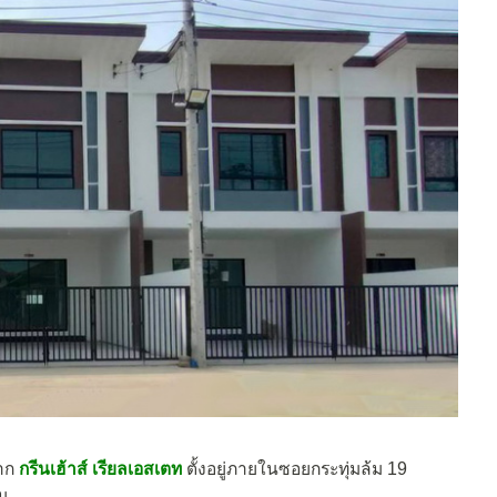
จาก
กรีนเฮ้าส์ เรียลเอสเตท
ตั้งอยู่ภายในซอยกระทุ่มล้ม 19
ม