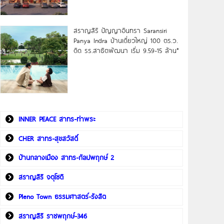
สราญสิริ ปัญญาอินทรา Saransiri
Panya Indra บ้านเดี่ยวใหญ่ 100 ตร.ว.
ดิด รร.สาธิตพัฒนา เริ่ม 9.59-15 ล้าน*
INNER PEACE สาทร-ท่าพระ
CHER สาทร-สุขสวัสดิ์
บ้านกลางเมือง สาทร-กัลปพฤกษ์ 2
สราญสิริ จตุโชติ
Pleno Town ธรรมศาสตร์-รังสิต
สราญสิริ ราชพฤกษ์-346