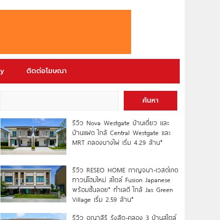
ry
ติดต่อโฆษณา
ค้นหา
รีวิว Nova Westgate บ้านเดี่ยว และ
บ้านแฝด ใกล้ Central Westgate และ
MRT คลองบางไผ่ เริ่ม 4.29 ล้าน*
รีวิว RESEO HOME กาญจนา-เวสต์เกต
ทาวน์โฮมใหม่ สไตล์ Fusion Japanese
พร้อมชั้นลอย* ทำเลดี ใกล้ Jas Green
Village เริ่ม 2.59 ล้าน*
รีวิว อณาสิริ รังสิต-คลอง 3 บ้านสไตล์