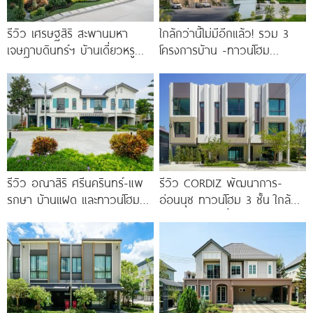
รีวิว เศรษฐสิริ สะพานมหา
ใกล้กว่านี้ไม่มีอีกแล้ว! รวม 3
เจษฎาบดินทร์ฯ บ้านเดี่ยวหรู
โครงการบ้าน -ทาวน์โฮม
สไตล์ Berlin Architecture​ ใกล้
คุณภาพจาก AP บนทำเลหลัง
รถไฟฟ้า และทางด่วน เริ่ม 15.9
MEGA บางนา เพียง
รีวิว อณาสิริ ศรีนครินทร์-แพ
รีวิว CORDIZ พัฒนาการ-
รกษา บ้านแฝด และทาวน์โฮม
อ่อนนุช ทาวน์โฮม 3 ชั้น ใกล้
สไตล์เมอร์ดิเตอร์เรเนียน​ ใกล้
BTS อ่อนนุช เชื่อมต่อเอกมัย-
ทางด่วน และ BTS แพรกษา
ทองหล่อ