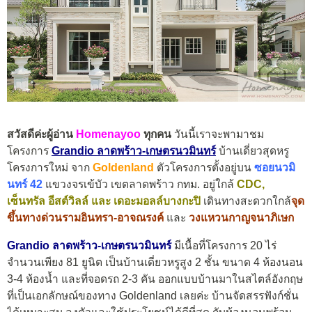
สวัสดีค่ะผู้อ่าน
Homenayoo
ทุกคน
วันนี้เราจะพามาชม
โครงการ
Grandio
ล
าดพร้าว-เกษตรนวมินทร์
บ้านเดี่ยวสุดหรู
โครงการใหม่ จาก
Goldenland
ตัวโครงการตั้งอยู่บน
ซอยนวมิ
นทร์ 42
แขวงจรเข้บัว เขตลาดพร้าว กทม. อยู่ใกล้
CDC,
เซ็นทรัล อีสต์วิลล์ และ เดอะมอลล์บางกะปิ
เดินทางสะดวกใกล้
จุด
ขึ้นทางด่วนรามอินทรา-อาจณรงค์
และ
วงแหวนกาญจนาภิเษก
Grandio
ล
าดพร้าว-เกษตรนวมินทร์
มีเนื้อที่โครงการ 20 ไร่
จำนวนเพียง 81 ยูนิต เป็นบ้านเดี่ยวหรูสูง 2 ชั้น ขนาด 4 ห้องนอน
3-4 ห้องน้ำ และที่จอดรถ 2-3 คัน ออกแบบบ้านมาในสไตล์อังกฤษ
ที่เป็นเอกลักษณ์ของทาง Goldenland เลยค่ะ บ้านจัดสรรฟังก์ชั่น