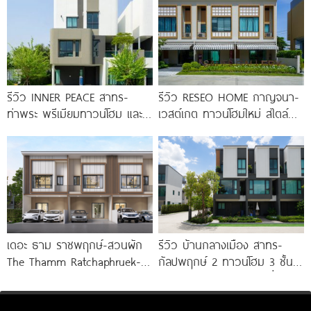
รีวิว INNER PEACE สาทร-
รีวิว RESEO HOME กาญจนา-
ท่าพระ พรีเมียมทาวน์โฮม และ
เวสต์เกต ทาวน์โฮมใหม่ สไตล์
บ้านแฝด 3 ชั้น ใกล้ BTS
Fusion Japanese พร้อมชั้น
ลอย* ทำเลดี
เดอะ ธาม ราชพฤกษ์-สวนผัก
รีวิว บ้านกลางเมือง สาทร-
The Thamm Ratchaphruek-
กัลปพฤกษ์ 2 ทาวน์โฮม 3 ชั้น
Suanpak ทาวน์โฮม Modern
ติดถนนใหญ่กัลปพฤกษ์ เชื่อมต่อ
Minimal ใกล้ทางด่วน
สาทร เพียง