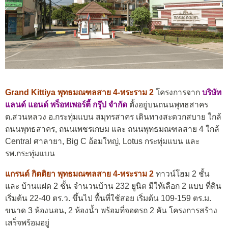
Grand Kittiya พุทธมณฑลสาย 4-พระราม 2
โครงการจาก
บริษัท
แลนด์ แอนด์ พร็อพเพอร์ตี้ กรุ๊ป จำกัด
ตั้งอยู่บนถนนพุทธสาคร
ต.สวนหลวง อ.กระทุ่มแบน สมุทรสาคร เดินทางสะดวกสบาย ใกล้
ถนนพุทธสาคร, ถนนเพชรเกษม และ ถนนพุทธมณฑลสาย 4 ใกล้
Central ศาลายา, Big C อ้อมใหญ่, Lotus กระทุ่มแบน และ
รพ.กระทุ่มแบน
แกรนด์ กิตติยา พุทธมณฑลสาย 4-พระราม 2
ทาวน์โฮม 2 ชั้น
และ บ้านแฝด 2 ชั้น จำนวนบ้าน 232 ยูนิต มีให้เลือก 2 แบบ ที่ดิน
เริ่มต้น 22-40 ตร.ว. ขึ้นไป พื้นที่ใช้สอย เริ่มต้น 109-159 ตร.ม.
ขนาด 3 ห้องนอน, 2 ห้องน้ำ พร้อมที่จอดรถ 2 คัน โครงการสร้าง
เสร็จพร้อมอยู่