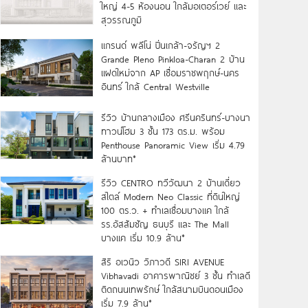
ใหญ่ 4-5 ห้องนอน ใกล้มอเตอร์เวย์ และ
สุวรรณภูมิ
แกรนด์ พลีโน่ ปิ่นเกล้า-จรัญฯ 2
Grande Pleno Pinkloa-Charan 2 บ้าน
แฝดใหม่จาก AP เชื่อมราชพฤกษ์-นคร
อินทร์ ใกล้ Central Westville
รีวิว บ้านกลางเมือง ศรีนครินทร์-บางนา
ทาวน์โฮม 3 ชั้น 173 ตร.ม. พร้อม
Penthouse Panoramic View เริ่ม 4.79
ล้านบาท*
รีวิว CENTRO ทวีวัฒนา 2 บ้านเดี่ยว
สไตล์ Modern Neo Classic ที่ดินใหญ่
100 ตร.ว. + ทำเลเชื่อมบางแค ใกล้
รร.อัสสัมชัญ ธนบุรี และ The Mall
บางแค เริ่ม 10.9 ล้าน*
สิริ อเวนิว วิภาวดี SIRI AVENUE
Vibhavadi อาคารพาณิชย์ 3 ชั้น ทำเลดี
ติดถนนเทพรักษ์ ใกล้สนามบินดอนเมือง
เริ่ม 7.9 ล้าน*