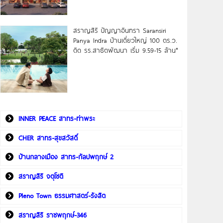
สราญสิริ ปัญญาอินทรา Saransiri
Panya Indra บ้านเดี่ยวใหญ่ 100 ตร.ว.
ดิด รร.สาธิตพัฒนา เริ่ม 9.59-15 ล้าน*
INNER PEACE สาทร-ท่าพระ
CHER สาทร-สุขสวัสดิ์
บ้านกลางเมือง สาทร-กัลปพฤกษ์ 2
สราญสิริ จตุโชติ
Pleno Town ธรรมศาสตร์-รังสิต
สราญสิริ ราชพฤกษ์-346