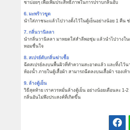
ชาบ่อยๆ เพื่อเพิ่มประสิทธิภาพในการปราบกลิ่นอับ
6. มะพร้าวขูด
นำใส่ภาชนะแล้วไปวางตั้งไว้ในตู้เย็นอย่างน้อย 1 คืน ช่
7. กลิ่นวานิลลา
นำกลิ่นวานิลลา มาหยดใส่สำลีพอชุ่ม แล้วนำไปวางในตู้เ
หอมชื่นใจ
8. สเปรย์ดับกลิ่นฆ่าเชื้อ
ฉีดสเปรย์ลงบนพื้นผิวที่ทำความสะอาดแล้ว และทิ้งไว้นาน 
ห้องน้ำ ภายในตู้เสื้อผ้า สามารถฉีดลงบนเสื้อผ้า รองเท้
9. ล้างตู้เย็น
วิธีสุดท้าย เราควรหมั่นล้างตู้เย็น อย่างน้อยเดือนละ 1-2
กลิ่นอันไม่พึงประสงค์ที่เกิดขึ้น