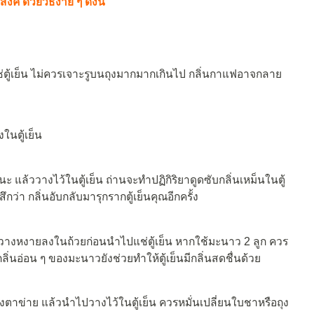
ค์ ด้วยวิธีง่าย ๆ ดังนี้
ตู้เย็น ไม่ควรเจาะรูบนถุงมากมากเกินไป กลิ่นกาแฟอาจกลาย
ในตู้เย็น
นะ แล้ววางไว้ในตู้เย็น ถ่านจะทำปฏิกิริยาดูดซับกลิ่นเหม็นในตู้
สึกว่า กลิ่นอับกลับมารุกรากตู้เย็นคุณอีกครั้ง
ำไปวางหงายลงในถ้วยก่อนนำไปแช่ตู้เย็น หากใช้มะนาว 2 ลูก ควร
ลิ่นอ่อน ๆ ของมะนาวยังช่วยทำให้ตู้เย็นมีกลิ่นสดชื่นด้วย
ุงตาข่าย แล้วนำไปวางไว้ในตู้เย็น ควรหมั่นเปลี่ยนใบชาหรือถุง