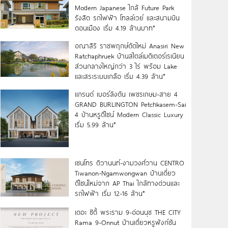
Modern Japanese ใกล้ Future Park
รังสิต รถไฟฟ้า โทลล์เวย์ และสนามบิน
ดอนเมือง เริ่ม 4.19 ล้านบาท*
อณาสิริ ราชพฤกษ์ตัดใหม่ Anasiri New
Ratchaphruek บ้านสไตล์เมดิเตอร์เรเนียน
ส่วนกลางใหญ่กว่า 3 ไร่ พร้อม Lake
และสระระบบเกลือ เริ่ม 4.39 ล้าน*
แกรนด์ เบอร์ลิงตัน เพชรเกษม-สาย 4
GRAND BURLINGTON Petchkasem-Sai
4 บ้านหรูดีไซน์ Modern Classic Luxury
เริ่ม 5.99 ล้าน*
เซนโทร ติวานนท์-งามวงศ์วาน CENTRO
Tiwanon-Ngamwongwan บ้านเดี่ยว
ดีไซน์ใหม่จาก AP Thai ใกล้ทางด่วนและ
รถไฟฟ้า เริ่ม 12-16 ล้าน*
เดอะ ซิตี้ พระราม 9-อ่อนนุช THE CITY
Rama 9-Onnut บ้านเดี่ยวหรูฟังก์ชัน