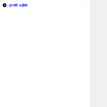
บุราสิริ จตุโชติ