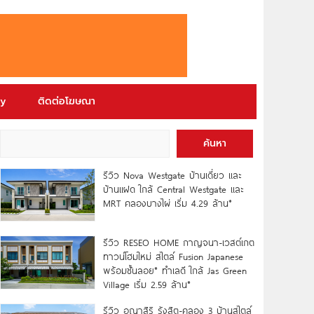
ry
ติดต่อโฆษณา
ค้นหา
รีวิว Nova Westgate บ้านเดี่ยว และ
บ้านแฝด ใกล้ Central Westgate และ
MRT คลองบางไผ่ เริ่ม 4.29 ล้าน*
รีวิว RESEO HOME กาญจนา-เวสต์เกต
ทาวน์โฮมใหม่ สไตล์ Fusion Japanese
พร้อมชั้นลอย* ทำเลดี ใกล้ Jas Green
Village เริ่ม 2.59 ล้าน*
รีวิว อณาสิริ รังสิต-คลอง 3 บ้านสไตล์