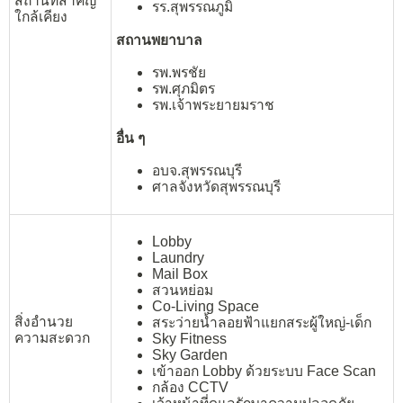
สถานที่สำคัญ
รร.สุพรรณภูมิ
ใกล้เคียง
สถานพยาบาล
รพ.พรชัย
รพ.ศุภมิตร
รพ.เจ้าพระยายมราช
อื่น ๆ
อบจ.สุพรรณบุรี
ศาลจังหวัดสุพรรณบุรี
Lobby
Laundry
Mail Box
สวนหย่อม
Co-Living Space
สิ่งอำนวย
สระว่ายน้ำลอยฟ้าแยกสระผู้ใหญ่-เด็ก
ความสะดวก
Sky Fitness
Sky Garden
เข้าออก Lobby ด้วยระบบ Face Scan
กล้อง CCTV