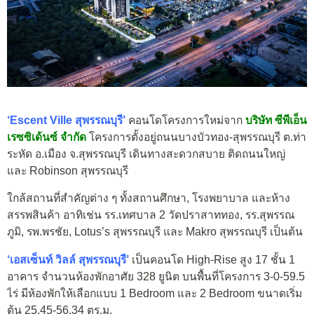
‘Escent Ville สุพรรณบุรี’
คอนโดโครงการใหม่จาก
บริษัท ซีพีเอ็น
เรซซิเด้นซ์ จำกัด
โครงการตั้งอยู่ถนนบางบัวทอง-สุพรรณบุรี ต.ท่า
ระหัด อ.เมือง จ.สุพรรณบุรี เดินทางสะดวกสบาย ติดถนนใหญ่
และ Robinson สุพรรณบุรี
ใกล้สถานที่สำคัญต่าง ๆ ทั้งสถานศึกษา, โรงพยาบาล และห้าง
สรรพสินค้า อาทิเช่น รร.เทศบาล 2 วัดปราสาททอง, รร.สุพรรณ
ภูมิ, รพ.พรชัย, Lotus’s สุพรรณบุรี และ Makro สุพรรณบุรี เป็นต้น
‘เอสเซ็นท์ วิลล์ สุพรรณบุรี’
เป็นคอนโด High-Rise สูง 17 ชั้น 1
อาคาร จำนวนห้องพักอาศัย 328 ยูนิต บนพื้นที่โครงการ 3-0-59.5
ไร่ มีห้องพักให้เลือกแบบ 1 Bedroom และ 2 Bedroom ขนาดเริ่ม
ต้น 25.45-56.34 ตร.ม.