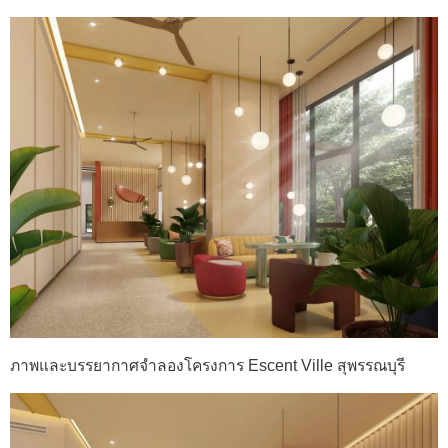
ภาพและบรรยากาศจำลองโครงการ Escent Ville สุพรรณบุรี