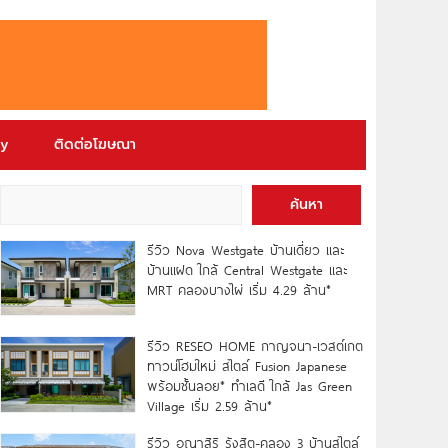
ry
ติดต่อโฆษณา
ค้นหา
รีวิว Nova Westgate บ้านเดี่ยว และ
บ้านแฝด ใกล้ Central Westgate และ
MRT คลองบางไผ่ เริ่ม 4.29 ล้าน*
รีวิว RESEO HOME กาญจนา-เวสต์เกต
ทาวน์โฮมใหม่ สไตล์ Fusion Japanese
พร้อมชั้นลอย* ทำเลดี ใกล้ Jas Green
Village เริ่ม 2.59 ล้าน*
รีวิว อณาสิริ รังสิต-คลอง 3 บ้านสไตล์