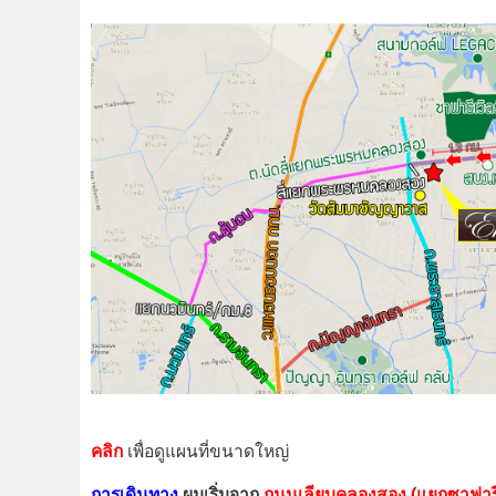
คลิก
เพื่อดูแผนที่ขนาดใหญ่
การเดินทาง
ผมเริ่มจาก
ถนนเลียบคลองสอง (แยกซาฟารีเ