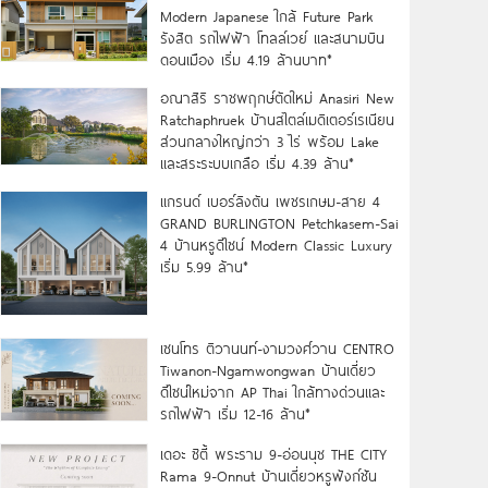
Modern Japanese ใกล้ Future Park
รังสิต รถไฟฟ้า โทลล์เวย์ และสนามบิน
ดอนเมือง เริ่ม 4.19 ล้านบาท*
อณาสิริ ราชพฤกษ์ตัดใหม่ Anasiri New
Ratchaphruek บ้านสไตล์เมดิเตอร์เรเนียน
ส่วนกลางใหญ่กว่า 3 ไร่ พร้อม Lake
และสระระบบเกลือ เริ่ม 4.39 ล้าน*
แกรนด์ เบอร์ลิงตัน เพชรเกษม-สาย 4
GRAND BURLINGTON Petchkasem-Sai
4 บ้านหรูดีไซน์ Modern Classic Luxury
เริ่ม 5.99 ล้าน*
เซนโทร ติวานนท์-งามวงศ์วาน CENTRO
Tiwanon-Ngamwongwan บ้านเดี่ยว
ดีไซน์ใหม่จาก AP Thai ใกล้ทางด่วนและ
รถไฟฟ้า เริ่ม 12-16 ล้าน*
เดอะ ซิตี้ พระราม 9-อ่อนนุช THE CITY
Rama 9-Onnut บ้านเดี่ยวหรูฟังก์ชัน