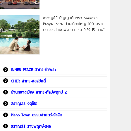
สราญสิริ ปัญญาอินทรา Saransiri
Panya Indra บ้านเดี่ยวใหญ่ 100 ตร.ว.
ดิด รร.สาธิตพัฒนา เริ่ม 9.59-15 ล้าน*
INNER PEACE สาทร-ท่าพระ
CHER สาทร-สุขสวัสดิ์
บ้านกลางเมือง สาทร-กัลปพฤกษ์ 2
สราญสิริ จตุโชติ
Pleno Town ธรรมศาสตร์-รังสิต
สราญสิริ ราชพฤกษ์-346