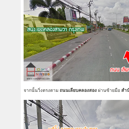
จากนั้นวิ่งตรงตาม
ถนนเลียบคลองสอง
ผ่านซ้ายมือ
สำน