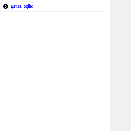
บุราสิริ จตุโชติ