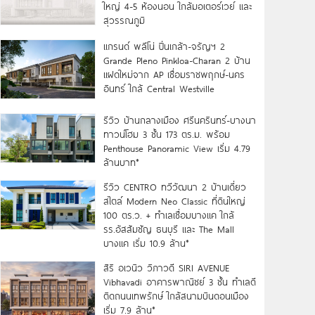
ใหญ่ 4-5 ห้องนอน ใกล้มอเตอร์เวย์ และ
สุวรรณภูมิ
แกรนด์ พลีโน่ ปิ่นเกล้า-จรัญฯ 2
Grande Pleno Pinkloa-Charan 2 บ้าน
แฝดใหม่จาก AP เชื่อมราชพฤกษ์-นคร
อินทร์ ใกล้ Central Westville
รีวิว บ้านกลางเมือง ศรีนครินทร์-บางนา
ทาวน์โฮม 3 ชั้น 173 ตร.ม. พร้อม
Penthouse Panoramic View เริ่ม 4.79
ล้านบาท*
รีวิว CENTRO ทวีวัฒนา 2 บ้านเดี่ยว
สไตล์ Modern Neo Classic ที่ดินใหญ่
100 ตร.ว. + ทำเลเชื่อมบางแค ใกล้
รร.อัสสัมชัญ ธนบุรี และ The Mall
บางแค เริ่ม 10.9 ล้าน*
สิริ อเวนิว วิภาวดี SIRI AVENUE
Vibhavadi อาคารพาณิชย์ 3 ชั้น ทำเลดี
ติดถนนเทพรักษ์ ใกล้สนามบินดอนเมือง
เริ่ม 7.9 ล้าน*