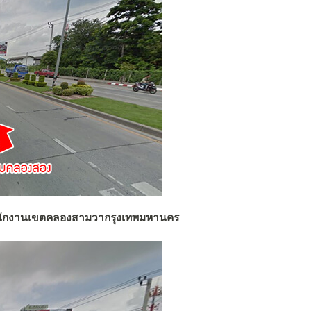
ักงานเขตคลองสามวากรุงเทพมหานคร