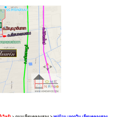
วิลร์)
>
ถนนเลียบคลองสอง >
หมู่บ้าน เอกกวิน เลียบคลองสอง