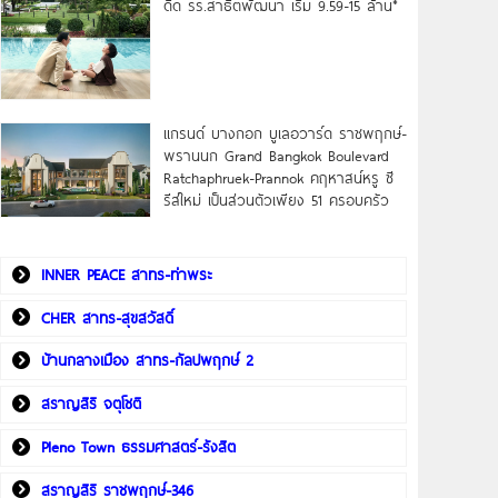
ดิด รร.สาธิตพัฒนา เริ่ม 9.59-15 ล้าน*
แกรนด์ บางกอก บูเลอวาร์ด ราชพฤกษ์-
พรานนก Grand Bangkok Boulevard
Ratchaphruek-Prannok คฤหาสน์หรู ซี
รีส์ใหม่ เป็นส่วนตัวเพียง 51 ครอบครัว
INNER PEACE สาทร-ท่าพระ
CHER สาทร-สุขสวัสดิ์
บ้านกลางเมือง สาทร-กัลปพฤกษ์ 2
สราญสิริ จตุโชติ
Pleno Town ธรรมศาสตร์-รังสิต
สราญสิริ ราชพฤกษ์-346