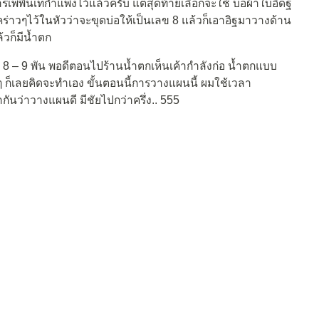
การเพพื้นเทกำแพงไว้แล้วครับ แต่สุดท้ายเลือกจะใช้ บ่อผ้าใบอิดฐ
วๆไว้ในหัวว่าจะขุดบ่อให้เป็นเลข 8 แล้วก็เอาอิฐมาวางด้าน
้วก็มีน้ำตก
ก็ 8 – 9 พัน พอดีตอนไปร้านน้ำตกเห็นเค้ากำลังก่อ น้ำตกแบบ
 ๆ ก็เลยคิดจะทำเอง ขั้นตอนนี้การวางแผนนี้ ผมใช้เวลา
นว่าวางแผนดี มีชัยไปกว่าครึ่ง.. 555