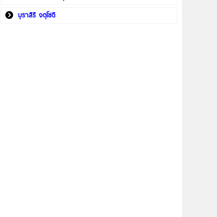
บุราสิริ จตุโชติ