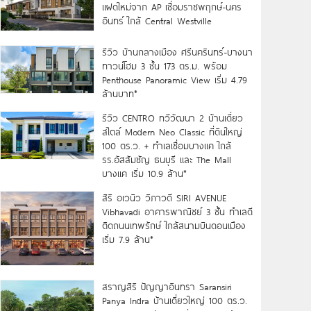
แฝดใหม่จาก AP เชื่อมราชพฤกษ์-นคร
อินทร์ ใกล้ Central Westville
รีวิว บ้านกลางเมือง ศรีนครินทร์-บางนา
ทาวน์โฮม 3 ชั้น 173 ตร.ม. พร้อม
Penthouse Panoramic View เริ่ม 4.79
ล้านบาท*
รีวิว CENTRO ทวีวัฒนา 2 บ้านเดี่ยว
สไตล์ Modern Neo Classic ที่ดินใหญ่
100 ตร.ว. + ทำเลเชื่อมบางแค ใกล้
รร.อัสสัมชัญ ธนบุรี และ The Mall
บางแค เริ่ม 10.9 ล้าน*
สิริ อเวนิว วิภาวดี SIRI AVENUE
Vibhavadi อาคารพาณิชย์ 3 ชั้น ทำเลดี
ติดถนนเทพรักษ์ ใกล้สนามบินดอนเมือง
เริ่ม 7.9 ล้าน*
สราญสิริ ปัญญาอินทรา Saransiri
Panya Indra บ้านเดี่ยวใหญ่ 100 ตร.ว.