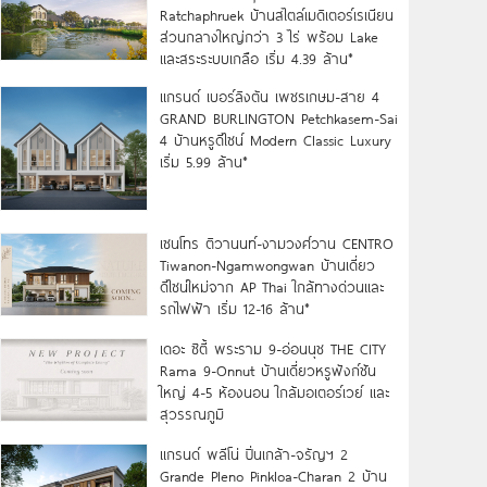
Ratchaphruek บ้านสไตล์เมดิเตอร์เรเนียน
ส่วนกลางใหญ่กว่า 3 ไร่ พร้อม Lake
และสระระบบเกลือ เริ่ม 4.39 ล้าน*
แกรนด์ เบอร์ลิงตัน เพชรเกษม-สาย 4
GRAND BURLINGTON Petchkasem-Sai
4 บ้านหรูดีไซน์ Modern Classic Luxury
เริ่ม 5.99 ล้าน*
เซนโทร ติวานนท์-งามวงศ์วาน CENTRO
Tiwanon-Ngamwongwan บ้านเดี่ยว
ดีไซน์ใหม่จาก AP Thai ใกล้ทางด่วนและ
รถไฟฟ้า เริ่ม 12-16 ล้าน*
เดอะ ซิตี้ พระราม 9-อ่อนนุช THE CITY
Rama 9-Onnut บ้านเดี่ยวหรูฟังก์ชัน
ใหญ่ 4-5 ห้องนอน ใกล้มอเตอร์เวย์ และ
สุวรรณภูมิ
แกรนด์ พลีโน่ ปิ่นเกล้า-จรัญฯ 2
Grande Pleno Pinkloa-Charan 2 บ้าน