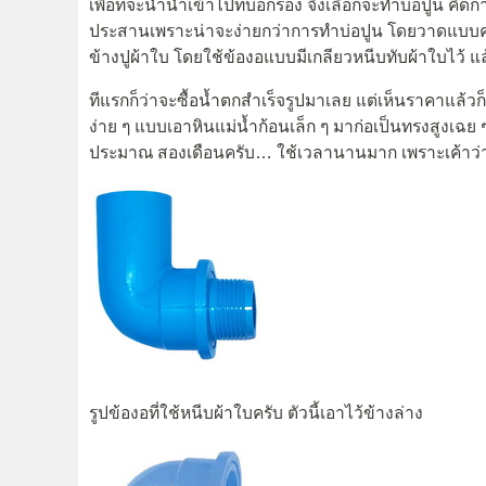
เพื่อที่จะนำน้ำเข้าไปที่บ่อกรอง จึงเลือกจะทำบ่อปูน คิด
ประสานเพราะน่าจะง่ายกว่าการทำบ่อปูน โดยวาดแบบคร่า
ข้างปูผ้าใบ โดยใช้ข้องอแบบมีเกลียวหนีบทับผ้าใบไว้ แล
ทีแรกก็ว่าจะซื้อน้ำตกสำเร็จรูปมาเลย แต่เห็นราคาแล้ว
ง่าย ๆ แบบเอาหินแม่น้ำก้อนเล็ก ๆ มาก่อเป็นทรงสูงเฉย
ประมาณ สองเดือนครับ… ใช้เวลานานมาก เพราะเค้าว่ากั
รูปข้องอที่ใช้หนีบผ้าใบครับ ตัวนี้เอาไว้ข้างล่าง