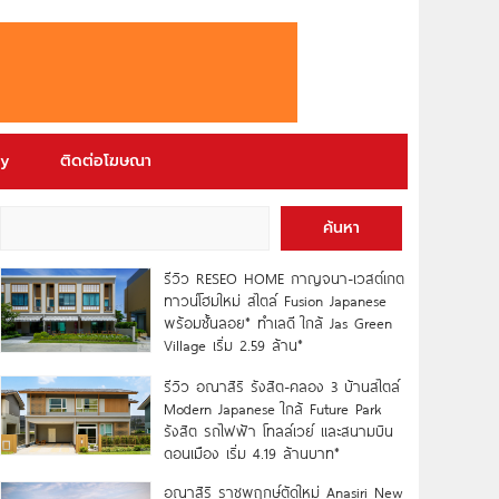
ry
ติดต่อโฆษณา
ค้นหา
รีวิว RESEO HOME กาญจนา-เวสต์เกต
ทาวน์โฮมใหม่ สไตล์ Fusion Japanese
พร้อมชั้นลอย* ทำเลดี ใกล้ Jas Green
Village เริ่ม 2.59 ล้าน*
รีวิว อณาสิริ รังสิต-คลอง 3 บ้านสไตล์
Modern Japanese ใกล้ Future Park
รังสิต รถไฟฟ้า โทลล์เวย์ และสนามบิน
ดอนเมือง เริ่ม 4.19 ล้านบาท*
อณาสิริ ราชพฤกษ์ตัดใหม่ Anasiri New