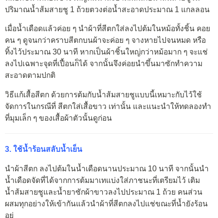
ปริมาณน้ำส้มสายชู 1 ถ้วยตวงต่อน้ำสะอาดประมาณ 1 แกลลอน
เมื่อน้ำเดือดแล้วค่อย ๆ นำผ้าที่สีตกใส่ลงไปต้มในหม้อทั้งชิ้น คอย
คน ๆ ดูจนกว่าคราบสีตกบนผ้าจะค่อย ๆ จางหายไปจนหมด หรือ
ทิ้งไว้ประมาณ 30 นาที หากเป็นผ้าชิ้นใหญ่กว่าหม้อมาก ๆ จะแช่
ลงไปเฉพาะจุดที่เปื้อนก็ได้ จากนั้นจึงค่อยนำขึ้นมาซักทำความ
สะอาดตามปกติ
วิธีแก้เสื้อสีตก ด้วยการต้มกับน้ำส้มสายชูแบบนี้เหมาะกับไว้ใช้
จัดการในกรณีที่ สีตกใส่เสื้อขาว เท่านั้น และแนะนำให้ทดลองทำ
ที่มุมเล็ก ๆ ของเสื้อผ้าตัวนั้นดูก่อน
3. ใช้น้ำร้อนสลับน้ำเย็น
นำผ้าสีตก ลงไปต้มในน้ำเดือดนานประมาณ 10 นาที จากนั้นนำ
น้ำเดือดจัดที่ได้จากการต้มมาเทแบ่งใส่ภาชนะที่เตรียมไว้ เติม
น้ำส้มสายชูและน้ำยาซักผ้าขาวลงไปประมาณ 1 ถ้วย คนส่วน
ผสมทุกอย่างให้เข้ากันแล้วนำผ้าที่สีตกลงไปแช่ขณะที่น้ำยังร้อน
อยู่