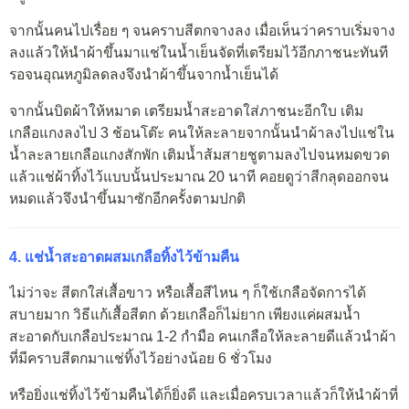
จากนั้นคนไปเรื่อย ๆ จนคราบสีตกจางลง เมื่อเห็นว่าคราบเริ่มจาง
ลงแล้วให้นำผ้าขึ้นมาแช่ในน้ำเย็นจัดที่เตรียมไว้อีกภาชนะทันที
รอจนอุณหภูมิลดลงจึงนำผ้าขึ้นจากน้ำเย็นได้
จากนั้นบิดผ้าให้หมาด เตรียมน้ำสะอาดใส่ภาชนะอีกใบ เติม
เกลือแกงลงไป 3 ช้อนโต๊ะ คนให้ละลายจากนั้นนำผ้าลงไปแช่ใน
น้ำละลายเกลือแกงสักพัก เติมน้ำส้มสายชูตามลงไปจนหมดขวด
แล้วแช่ผ้าทิ้งไว้แบบนั้นประมาณ 20 นาที คอยดูว่าสีกลุดออกจน
หมดแล้วจึงนำขึ้นมาซักอีกครั้งตามปกติ
4. แช่น้ำสะอาดผสมเกลือทิ้งไว้ข้ามคืน
ไม่ว่าจะ สีตกใส่เสื้อขาว หรือเสื้อสีไหน ๆ ก็ใช้เกลือจัดการได้
สบายมาก วิธีแก้เสื้อสีตก ด้วยเกลือก็ไม่ยาก เพียงแค่ผสมน้ำ
สะอาดกับเกลือประมาณ 1-2 กำมือ คนเกลือให้ละลายดีแล้วนำผ้า
ที่มีคราบสีตกมาแช่ทิ้งไว้อย่างน้อย 6 ชั่วโมง
หรือยิ่งแช่ทิ้งไว้ข้ามคืนได้ก็ยิ่งดี และเมื่อครบเวลาแล้วก็ให้นำผ้าที่