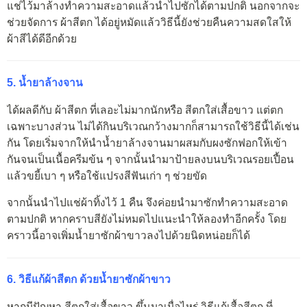
แช่ไว้มาล้างทำความสะอาดแล้วนำไปซักได้ตามปกติ นอกจากจะ
ช่วยจัดการ ผ้าสีตก ได้อยู่หมัดแล้ววิธีนี้ยังช่วยคืนความสดใสให้
ผ้าสีได้ดีอีกด้วย
5. น้ำยาล้างจาน
ได้ผลดีกับ ผ้าสีตก ที่เลอะไม่มากนักหรือ สีตกใส่เสื้อขาว แต่ตก
เฉพาะบางส่วน ไม่ได้กินบริเวณกว้างมากก็สามารถใช้วิธีนี้ได้เช่น
กัน โดยเริ่มจากให้นำน้ำยาล้างจานมาผสมกับผงซักฟอกให้เข้า
กันจนเป็นเนื้อครีมข้น ๆ จากนั้นนำมาป้ายลงบนบริเวณรอยเปื้อน
แล้วขยี้เบา ๆ หรือใช้แปรงสีฟันเก่า ๆ ช่วยขัด
จากนั้นนำไปแช่ผ้าทิ้งไว้ 1 คืน จึงค่อยนำมาซักทำความสะอาด
ตามปกติ หากคราบสียังไม่หมดไปแนะนำให้ลองทำอีกครั้ง โดย
คราวนี้อาจเพิ่มน้ำยาซักผ้าขาวลงไปด้วยนิดหน่อยก็ได้
6. วิธีแก้ผ้าสีตก ด้วยน้ำยาซักผ้าขาว
หากมีปัญหา สีตกใส่เสื้อขาว ขึ้นมาเมื่อไหร่ วิธีแก้เสื้อสีตก ที่