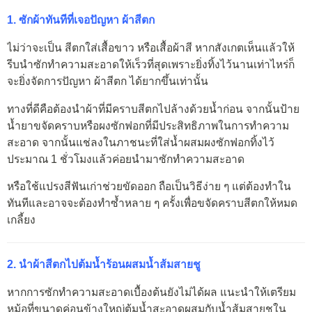
1. ซักผ้าทันทีที่เจอปัญหา ผ้าสีตก
ไม่ว่าจะเป็น สีตกใส่เสื้อขาว หรือเสื้อผ้าสี หากสังเกตเห็นแล้วให้
รีบนำซักทำความสะอาดให้เร็วที่สุดเพราะยิ่งทิ้งไว้นานเท่าไหร่ก็
จะยิ่งจัดการปัญหา ผ้าสีตก ได้ยากขึ้นเท่านั้น
ทางที่ดีคือต้องนำผ้าที่มีคราบสีตกไปล้างด้วยน้ำก่อน จากนั้นป้าย
น้ำยาขจัดคราบหรือผงซักฟอกที่มีประสิทธิภาพในการทำความ
สะอาด จากนั้นแช่ลงในภาชนะที่ใส่น้ำผสมผงซักฟอกทิ้งไว้
ประมาณ 1 ชั่วโมงแล้วค่อยนำมาซักทำความสะอาด
หรือใช้แปรงสีฟันเก่าช่วยขัดออก ถือเป็นวิธีง่าย ๆ แต่ต้องทำใน
ทันทีและอาจจะต้องทำซ้ำหลาย ๆ ครั้งเพื่อขจัดคราบสีตกให้หมด
เกลี้ยง
2. นำผ้าสีตกไปต้มน้ำร้อนผสมน้ำส้มสายชู
หากการซักทำความสะอาดเบื้องต้นยังไม่ได้ผล แนะนำให้เตรียม
หม้อที่ขนาดค่อนข้างใหญ่ต้มน้ำสะอาดผสมกับน้ำส้มสายชูใน