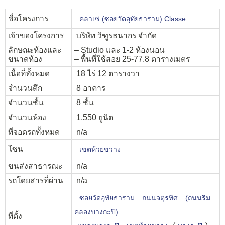
ชื่อโครงการ
คลาเซ่ (ซอยวัดอุทัยธาราม) Classe
เจ้าของโครงการ
บริษัท วิฑูรธนากร จำกัด
ลักษณะห้องและ
– Studio และ 1-2 ห้องนอน
ขนาดห้อง
– พื้นที่ใช้สอย 25-77.8 ตารางเมตร
เนื้อที่ทั้งหมด
18 ไร่ 12 ตารางวา
จำนวนตึก
8 อาคาร
จำนวนชั้น
8 ชั้น
จำนวนห้อง
1,550 ยูนิต
ที่จอดรถทั้งหมด
n/a
โซน
เขตห้วยขวาง
ขนส่งสาธารณะ
n/a
รถโดยสารที่ผ่าน
n/a
ซอยวัดอุทัยธาราม
ถนนจตุรทิศ
(ถนนริม
คลองบางกะปิ)
ที่ตั้ง