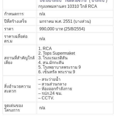
(
)
แขวงบางกะปิ
เขตห้วยขวาง
บางกะปิ
กรุงเทพมหานคร 10310 ใกล้ RCA
กำหนดการ
n/a
ปีที่สร้างเสร็จ
มกราคม พ.ศ. 2551 (บางส่วน)
ราคา
990,000 บาท (25/8/2554)
ราคาเฉลี่ยต่อ
n/a
ตร.ม
1. RCA
2. Tops Supermaket
สถานที่สำคัญใกล้
3. โรงแรมเรดิสัน
เคียง
4. สน.มักกะสัน
5. โรงพยาบาลพระราม 9
6. เซ็นทรัล พระราม 9
– สระว่ายน้ำ
– สวนส่วนกลาง
สิ่งอำนวยความ
– ห้องออกกำลังกาย
สะดวก
– รปภ.24 ชม.
– CCTV.
จุดเด่นของ
n/a
โครงการ