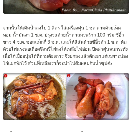
จากนั้นให้เติมน้ำลงไป 1 ลิตร ใส่เครื่องตุ๋น 1 ชุด ตามด้วยเห็ด
หอม น้ำมันงา 1 ช.ต. ปรุงรสด้วยน้ำตาลมะพร้าว 100 กรัม ซีอิ้ว
ขาว 4 ช.ต. ซอสแม็กกี้ 3 ช.ต. และให้สีสันด้วยซีอิ้วดำ 1 ช.ต. ต้ม
ด้วยไฟแรงพอเดือดจึงหรี่ไฟลงให้เหลือไฟอ่อน ปิดฝาตุ๋นจนกระทั่ง
เนื้อไก่เปื่อยนุ่มได้ที่ตามต้องการ จึงยกลงแล้วตักเอาแต่เฉพาะน่อง
ไก่แยกพักไว้ ส่วนที่เหลือเราก็จะนำไปต้มผสมกับน้ำซุปค่ะ