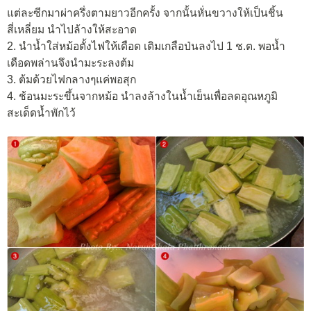
แต่ละซีกมาผ่าครึ่งตามยาวอีกครั้ง จากนั้นหั่นขวางให้เป็นชิ้น
สี่เหลี่ยม นำไปล้างให้สะอาด
2. นำน้ำใส่หม้อตั้งไฟให้เดือด เติมเกลือป่นลงไป 1 ช.ต. พอน้ำ
เดือดพล่านจึงนำมะระลงต้ม
3. ต้มด้วยไฟกลางๆแค่พอสุก
4. ช้อนมะระขึ้นจากหม้อ นำลงล้างในน้ำเย็นเพื่อลดอุณหภูมิ
สะเด็ดน้ำพักไว้