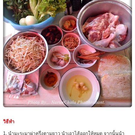
วิธีทำ
1. นำมะระมาผ่าครึ่งตามยาว นำเอาไส้ออกให้หมด จากนั้นนำ