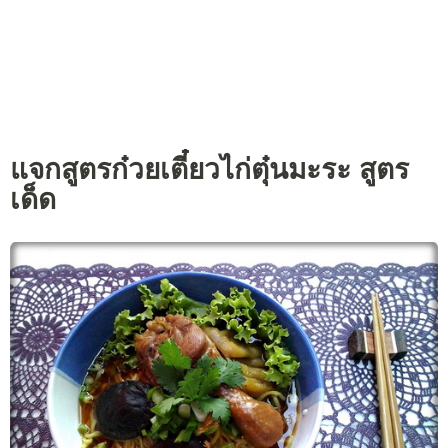
แจกสูตรก๋วยเตี๋ยวไก่ตุ๋นมะระ สูตร
เด็ด