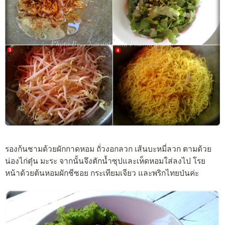
รองก้นชามด้วยผักกาดหอม ถั่วงอกลวก เส้นบะหมี่ลวก ตามด้วย
น่องไก่ตุ๋น มะระ จากนั้นจึงตักน้ำซุปและเห็ดหอมใส่ลงไป โรย
หน้าด้วยต้นหอมผักชีซอย กระเทียมเจียว และพริกไทยป่นค่ะ