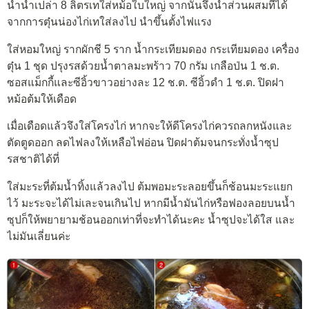
นำน้ำเปล่า 8 ลิตรเทใส่หม้อใบใหญ่ จากนั้นจึงนำส่วนผสมที่ได้
จากการตุ๋นน่องไก่เทใส่ลงไป นำขึ้นตั้งไฟแรง
ใส่หอมใหญ่ รากผักชี 5 ราก น้ำกระเทียมดอง กระเทียมดอง เครื่อง
ตุ๋น 1 ชุด ปรุงรสด้วยน้ำตาลมะพร้าว 70 กรัม เกลือป่น 1 ช.ต.
ซอสแม็กกี้และซีอิ้วขาวอย่างละ 12 ช.ต. ซีอิ้วดำ 1 ช.ต. ปิดฝา
หม้อต้มให้เดือด
เมื่อเดือดแล้วจึงใส่โครงไก่ หากจะให้ดีโครงไก่ควรถลกหนังและ
ตัดตูดออก ลดไฟลงให้เหลือไฟอ่อน ปิดฝาต้มจนกระทั่งน้ำซุป
รสชาติได้ที่
ใส่มะระที่ต้มน้ำทิ้งแล้วลงไป ต้มพอมะระลอยขึ้นก็ช้อนมะระแยก
ไว้ มะระจะได้ไม่เละจนเกินไป หากมีน้ำมันไก่หรือฟองลอยบนน้ำ
ซุปก็ให้พยายามช้อนออกเท่าที่จะทำได้นะคะ น้ำซุปจะได้ใส และ
ไม่มันเลี่ยนค่ะ