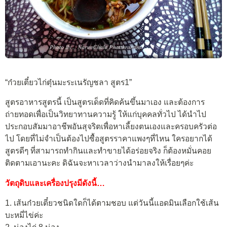
“ก๋วยเตี๋ยวไก่ตุ๋นมะระเนรัญชลา สูตร1”
สูตรอาหารสูตรนี้ เป็นสูตรเด็ดที่คิดค้นขึ้นมาเอง และต้องการ
ถ่ายทอดเพื่อเป็นวิทยาทานความรู้ ให้แก่บุคคลทั่วไป ได้นำไป
ประกอบสัมมาอาชีพอันสุจริตเพื่อหาเลี้ยงตนเองและครอบครัวต่อ
ไป โดยที่ไม่จำเป็นต้องไปซื้อสูตรราคาแพงๆที่ไหน ใครอยากได้
สูตรดีๆ ที่สามารถทำกินและทำขายได้อร่อยจริง ก็ต้องหมั่นคอย
ติดตามเอานะคะ ดิฉันจะหาเวลาว่างนำมาลงให้เรื่อยๆค่ะ
วัตถุดิบและเครื่องปรุงมีดังนี้…
1. เส้นก๋วยเตี๋ยวชนิดใดก็ได้ตามชอบ แต่วันนี้แอดมินเลือกใช้เส้น
บะหมี่ไข่ค่ะ