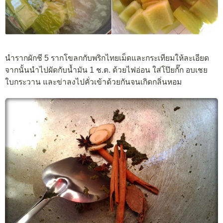
นำรากผักชี 5 รากโขลกกับพริกไทยเม็ดและกระเทียมให้ละเอียด
จากนั้นนำไปผัดกับน้ำมัน 1 ช.ต. ด้วยไฟอ่อน ใส่โป๊ยกั๊ก อบเชย
ใบกระวาน และข่าลงไปคั่วเข้าด้วยกันจนเกิดกลิ่นหอม