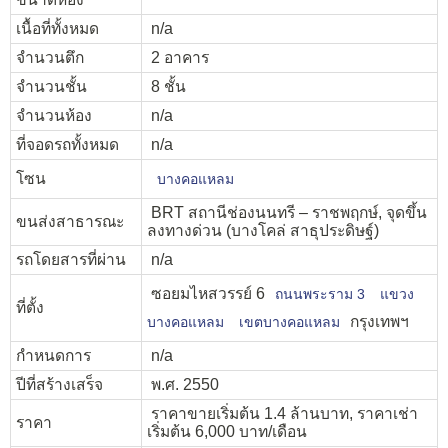
เนื้อที่ทั้งหมด
n/a
จำนวนตึก
2 อาคาร
จำนวนชั้น
8 ชั้น
จำนวนห้อง
n/a
ที่จอดรถทั้งหมด
n/a
โซน
บางคอแหลม
BRT สถานีช่องนนทรี – ราชพฤกษ์, จุดขึ้น
ขนส่งสาธารณะ
ลงทางด่วน (บางโคล่ สาธุประดิษฐ์)
รถโดยสารที่ผ่าน
n/a
ซอยมไหสวรรย์ 6
ถนนพระราม 3
แขวง
ที่ตั้ง
กรุงเทพฯ
บางคอแหลม
เขตบางคอแหลม
กำหนดการ
n/a
ปีที่สร้างเสร็จ
พ.ศ. 2550
ราคาขายเริ่มต้น 1.4 ล้านบาท, ราคาเช่า
ราคา
เริ่มต้น 6,000 บาท/เดือน