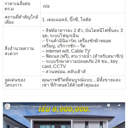
ราคาเฉลี่ยต่อ
n/a
ตร.ม
สถานที่สำคัญใกล้
1. เดอะมอลล์, บิ๊กซี, โลตัส
เคียง
– ลิฟท์อาคารละ 2 ตัว, บันไดหนีไฟชั้นละ 3
จุด, ระบบไฟฉุกเฉิน
– ร้านค้ามินิมาร์ท, เครื่องซักผ้าหยอด
เหรียญ, บริการซัก – รีด
สิ่งอำนวยความ
– internet wifi, Cable TV
สะดวก
– ฟิตเนส (ฟรี), สระว่ายน้ำ (สำหรับสมาชิก)
– ระบบรักษาความปลอดภัย 24 ชม., key
card, CCTV
– สวนหย่อม, คลับเฮ้าส์
จุดเด่นของ
คุณภาพชีวิตที่สมบูรณ์แบบ…มีทั้งขายและ
โครงการ
เช่า ที่กำหนดได้ด้วยตัวคุณเอง