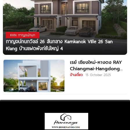
KKN กาญจน์กนก
กาญจน์กนกวิลล์ 26 สันกลาง Karnkanok Ville 26 San
Klang บ้านแฝดฟังก์ชันใหญ่ 4
เรย์ เชียงใหม่-หางดง RAY
Chiangmai-Hangdong
บ้านแฝดและบ้านเดี่ยว Ultra
บ้านเดี่ยว
15 October 2025
Modern ทำเลใจกลาง
หางดง ราคาเริ่ม 2.49